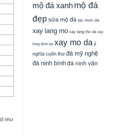
mộ đá
mộ đá xanh
đẹp
sửa mộ đá
tac mon da
xay lang mo
xay lang tho da
xay
xay mo da
ý
long dinh da
đá mỹ nghệ
nghĩa cuốn thư
đá ninh bình
đá ninh vân
tố như