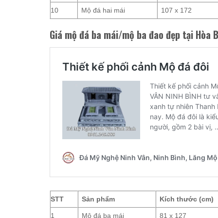
10
Mộ đá hai mái
107 x 172
Giá mộ đá ba mái/mộ ba đao đẹp tại Hòa 
STT
Sản phẩm
Kích thước (cm)
1
Mộ đá ba mái
81 x 127