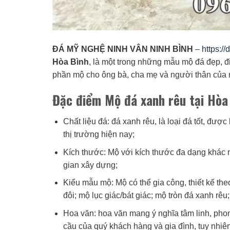
ĐÁ MỸ NGHỆ NINH VÂN NINH BÌNH
–
https:/
Hòa Bình
, là một trong những mẫu mộ đá đẹp, đ
phần mộ cho ông bà, cha mẹ và người thân của 
Đặc điểm Mộ đá xanh rêu tại Hòa
Chất liệu đá: đá xanh rêu, là loại đá tốt, được
thị trường hiện nay;
Kích thước: Mộ với kích thước đa dạng khác n
gian xây dựng;
Kiểu mẫu mộ: Mộ có thể gia công, thiết kế th
đôi; mộ lục giác/bát giác; mộ tròn đá xanh rê
Hoa văn: hoa văn mang ý nghĩa tâm linh, pho
cầu của quý khách hàng và gia đình, tuy nhiên