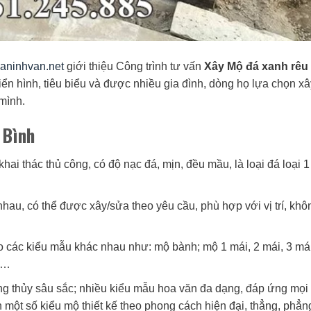
/daninhvan.net
giới thiệu Công trình tư vấn
Xây Mộ đá xanh rêu 
iển hình, tiêu biểu và được nhiều gia đình, dòng họ lựa chọn x
mình.
 Bình
 khai thác thủ công, có độ nạc đá, mịn, đều mầu, là loại đá loại 1
hau, có thể được xây/sửa theo yêu cầu, phù hợp với vị trí, khô
eo các kiểu mẫu khác nhau như: mộ bành; mộ 1 mái, 2 mái, 3 má
u;…
ng thủy sâu sắc; nhiều kiểu mẫu hoa văn đa dạng, đáp ứng mọi
 một số kiểu mộ thiết kế theo phong cách hiện đại, thẳng, phẳn