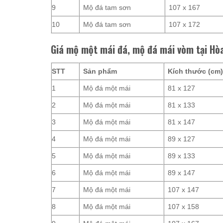
9
Mộ đá tam sơn
107 x 167
10
Mộ đá tam sơn
107 x 172
Giá mộ một mái đá, mộ đá mái vòm tại Hò
STT
Sản phẩm
Kích thước (cm
1
Mộ đá một mái
81 x 127
2
Mộ đá một mái
81 x 133
3
Mộ đá một mái
81 x 147
4
Mộ đá một mái
89 x 127
5
Mộ đá một mái
89 x 133
6
Mộ đá một mái
89 x 147
7
Mộ đá một mái
107 x 147
8
Mộ đá một mái
107 x 158