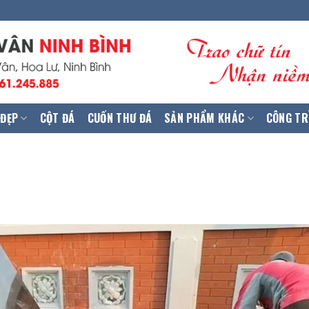
 ĐẸP
CỘT ĐÁ
CUỐN THƯ ĐÁ
SẢN PHẨM KHÁC
CÔNG TR