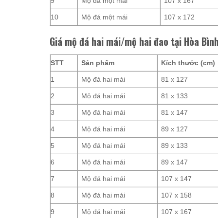
9
Mộ đá một mái
107 x 167
10
Mộ đá một mái
107 x 172
Giá mộ đá hai mái/mộ hai đao tại Hòa Bình
STT
Sản phẩm
Kích thước (cm)
1
Mộ đá hai mái
81 x 127
2
Mộ đá hai mái
81 x 133
3
Mộ đá hai mái
81 x 147
4
Mộ đá hai mái
89 x 127
5
Mộ đá hai mái
89 x 133
6
Mộ đá hai mái
89 x 147
7
Mộ đá hai mái
107 x 147
8
Mộ đá hai mái
107 x 158
9
Mộ đá hai mái
107 x 167