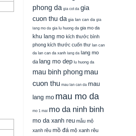
phong da
gia
gia cot da
cuon thu da
gia lan can da
gia
gia mo da
gia lu huong da
lang mo da
khu lang mo
kích thước bình
phong
kích thước cuốn thư
lan can
lang mo
da
lan can da xanh
lang da
lang mo dep
da
lu huong da
mau
mau binh phong
cuon thu
mau
mau lan can da
mau mo da
lang mo
mo da ninh binh
mo 1 mai
mo da xanh reu
mẫu mộ
mồ đá
xanh rêu
mộ xanh rêu