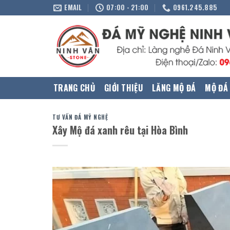
Skip
EMAIL
07:00 - 21:00
0961.245.885
to
content
TRANG CHỦ
GIỚI THIỆU
LĂNG MỘ ĐÁ
MỘ ĐÁ
TƯ VẤN ĐÁ MỸ NGHỆ
Xây Mộ đá xanh rêu tại Hòa Bình