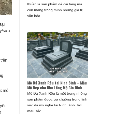
thuần là sản phẩm để cải táng mà
còn mang trong mình những giá trị
văn hóa ...
tại
ây/sửa
 trên
ng
Mộ Đá Xanh Rêu tại Ninh Bình – Mẫu
Mộ Đẹp cho Khu Lăng Mộ Gia Đình
i; mộ
Mộ Đá Xanh Rêu là một trong những
sản phẩm được ưa chuộng trong lĩnh
vực đá mỹ nghệ tại Ninh Bình. Với
 yêu
màu sắc ...
g