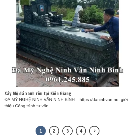
Xây Mộ đá xanh rêu tại Kiên Giang
ĐÁ MỸ NGHỆ NINH VÂN NINH BÌNH – https://daninhvan.net giới
thiệu Công trình tư vấn ...
1
2
3
4