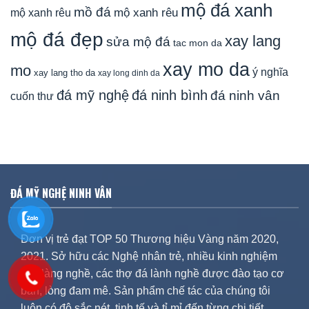
mộ đá xanh
mồ đá
mộ xanh rêu
mộ xanh rêu
mộ đá đẹp
xay lang
sửa mộ đá
tac mon da
xay mo da
mo
ý nghĩa
xay lang tho da
xay long dinh da
đá mỹ nghệ
đá ninh bình
đá ninh vân
cuốn thư
ĐÁ MỸ NGHỆ NINH VÂN
Đơn vị trẻ đạt TOP 50 Thương hiệu Vàng năm 2020,
2021. Sở hữu các Nghệ nhân trẻ, nhiều kinh nghiệm
của làng nghề, các thợ đá lành nghề được đào tạo cơ
bản, lòng đam mê. Sản phẩm chế tác của chúng tôi
luôn có độ sắc nét, tinh tế và tỉ mỉ đến từng chi tiết.