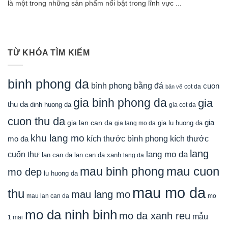
là một trong những sản phẩm nổi bật trong lĩnh vực ...
TỪ KHÓA TÌM KIẾM
binh phong da
bình phong bằng đá
cuon
cot da
bản vẽ
gia binh phong da
gia
thu da
dinh huong da
gia cot da
cuon thu da
gia
gia lan can da
gia lu huong da
gia lang mo da
khu lang mo
mo da
kích thước bình phong
kích thước
lang
lang mo da
cuốn thư
lan can da
lan can da xanh
lang da
mau cuon
mau binh phong
mo dep
lu huong da
mau mo da
thu
mau lang mo
mau lan can da
mo
mo da ninh binh
mo da xanh reu
mẫu
1 mai