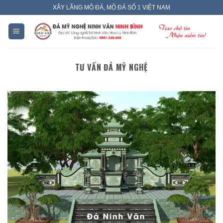
Skip
XÂY LĂNG MỘ ĐÁ, MỘ ĐÁ SỐ 1 VIỆT NAM
to
content
TƯ VẤN ĐÁ MỸ NGHỆ