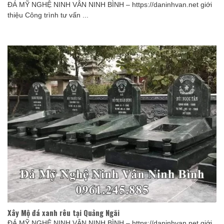
ĐÁ MỸ NGHỆ NINH VÂN NINH BÌNH – https://daninhvan.net giới
thiệu Công trình tư vấn ...
Xây Mộ đá xanh rêu tại Quảng Ngãi
ĐÁ MỸ NGHỆ NINH VÂN NINH BÌNH – https://daninhvan.net giới