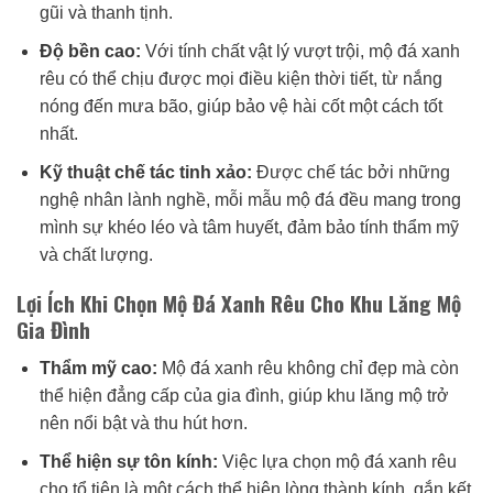
gũi và thanh tịnh.
Độ bền cao:
Với tính chất vật lý vượt trội, mộ đá xanh
rêu có thể chịu được mọi điều kiện thời tiết, từ nắng
nóng đến mưa bão, giúp bảo vệ hài cốt một cách tốt
nhất.
Kỹ thuật chế tác tinh xảo:
Được chế tác bởi những
nghệ nhân lành nghề, mỗi mẫu mộ đá đều mang trong
mình sự khéo léo và tâm huyết, đảm bảo tính thẩm mỹ
và chất lượng.
Lợi Ích Khi Chọn Mộ Đá Xanh Rêu Cho Khu Lăng Mộ
Gia Đình
Thẩm mỹ cao:
Mộ đá xanh rêu không chỉ đẹp mà còn
thể hiện đẳng cấp của gia đình, giúp khu lăng mộ trở
nên nổi bật và thu hút hơn.
Thể hiện sự tôn kính:
Việc lựa chọn mộ đá xanh rêu
cho tổ tiên là một cách thể hiện lòng thành kính, gắn kết