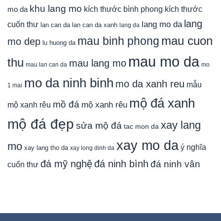
khu lang mo
mo da
kích thước bình phong
kích thước
lang
lang mo da
cuốn thư
lan can da
lan can da xanh
lang da
mau cuon
mau binh phong
mo dep
lu huong da
mau mo da
thu
mau lang mo
mau lan can da
mo
mo da ninh binh
mo da xanh reu
mẫu
1 mai
mộ đá xanh
mồ đá
mộ xanh rêu
mộ xanh rêu
mộ đá đẹp
xay lang
sửa mộ đá
tac mon da
xay mo da
mo
ý nghĩa
xay lang tho da
xay long dinh da
đá mỹ nghệ
đá ninh bình
đá ninh vân
cuốn thư