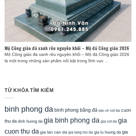
Mộ Công giáo đá xanh rêu nguyên khối – Mộ đá Công giáo 2026
Mộ Công giáo đá xanh rêu nguyên khối – Mộ đá Công giáo 2026
là một trong những sản phẩm nổi bật trong lĩnh vực ...
TỪ KHÓA TÌM KIẾM
binh phong da
bình phong bằng đá
cuon
cot da
bản vẽ
gia binh phong da
gia
thu da
dinh huong da
gia cot da
cuon thu da
gia
gia lan can da
gia lu huong da
gia lang mo da