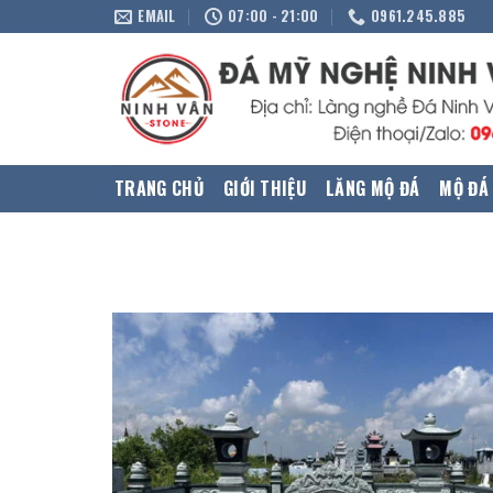
Skip
EMAIL
07:00 - 21:00
0961.245.885
to
content
TRANG CHỦ
GIỚI THIỆU
LĂNG MỘ ĐÁ
MỘ ĐÁ