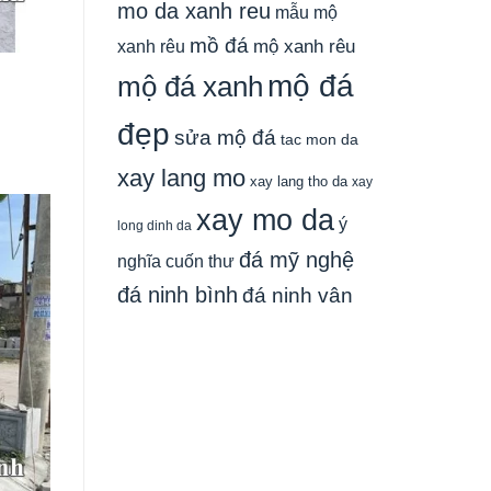
mo da xanh reu
mẫu mộ
mồ đá
xanh rêu
mộ xanh rêu
mộ đá
mộ đá xanh
đẹp
sửa mộ đá
tac mon da
xay lang mo
xay lang tho da
xay
xay mo da
ý
long dinh da
đá mỹ nghệ
nghĩa cuốn thư
đá ninh bình
đá ninh vân