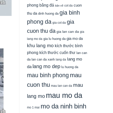
phong bằng đá
cuon
cot da
bản vẽ
gia binh
thu da
dinh huong da
phong da
gia
gia cot da
cuon thu da
gia lan can da
gia
gia mo da
gia lu huong da
lang mo da
khu lang mo
kích thước bình
phong
kích thước cuốn thư
lan can
lang mo
da
lan can da xanh
lang da
lang mo dep
da
lu huong da
mau
mau binh phong
cuon thu
mau
mau lan can da
mau mo da
lang mo
mo da ninh binh
mo 1 mai