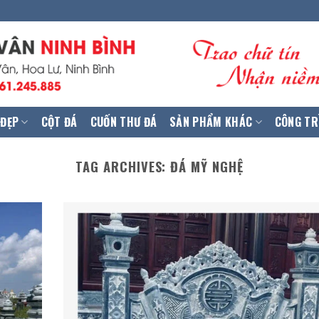
 ĐẸP
CỘT ĐÁ
CUỐN THƯ ĐÁ
SẢN PHẨM KHÁC
CÔNG TR
TAG ARCHIVES:
ĐÁ MỸ NGHỆ