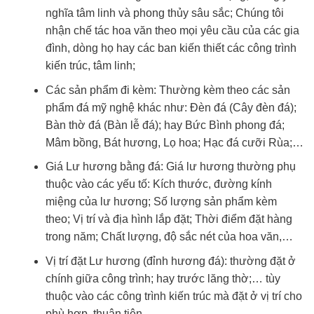
nghĩa tâm linh và phong thủy sâu sắc; Chúng tôi
nhận chế tác hoa văn theo mọi yêu cầu của các gia
đình, dòng họ hay các ban kiến thiết các công trình
kiến trúc, tâm linh;
Các sản phẩm đi kèm: Thường kèm theo các sản
phẩm đá mỹ nghệ khác như: Đèn đá (Cây đèn đá);
Bàn thờ đá (Bàn lễ đá); hay Bức Bình phong đá;
Mâm bồng, Bát hương, Lọ hoa; Hạc đá cưỡi Rùa;…
Giá Lư hương bằng đá: Giá lư hương thường phụ
thuộc vào các yếu tố: Kích thước, đường kính
miệng của lư hương; Số lượng sản phẩm kèm
theo; Vị trí và địa hình lắp đặt; Thời điểm đặt hàng
trong năm; Chất lượng, độ sắc nét của hoa văn,…
Vị trí đặt Lư hương (đỉnh hương đá): thường đặt ở
chính giữa công trình; hay trước lăng thờ;… tùy
thuộc vào các công trình kiến trúc mà đặt ở vị trí cho
phù hợp, thuận tiện.