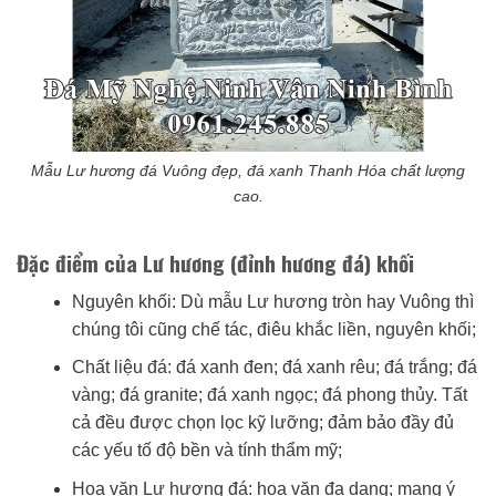
Mẫu Lư hương đá Vuông đẹp, đá xanh Thanh Hóa chất lượng
cao.
Đặc điểm của Lư hương (đỉnh hương đá) khối
Nguyên khối: Dù mẫu Lư hương tròn hay Vuông thì
chúng tôi cũng chế tác, điêu khắc liền, nguyên khối;
Chất liệu đá: đá xanh đen; đá xanh rêu; đá trắng; đá
vàng; đá granite; đá xanh ngọc; đá phong thủy. Tất
cả đều được chọn lọc kỹ lưỡng; đảm bảo đầy đủ
các yếu tố độ bền và tính thẩm mỹ;
Hoa văn Lư hương đá: hoa văn đa dạng; mang ý