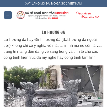
Skip
XÂY LĂNG MỘ ĐÁ, MỘ ĐÁ SỐ 1 VIỆT NAM
to
content
LƯ HƯƠNG ĐÁ
Lư hương đá hay Đỉnh hương đá (Bát hương đá ngoài
trời) không chỉ có ý nghĩa về mặt tâm linh mà nó còn là vật
trang trí mang đến dáng vẻ sang trọng và tinh tế cho các
công trình kiến trúc đá mỹ nghệ hay công trình tâm linh.