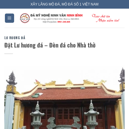
Skip
XÂY LĂNG MỘ ĐÁ, MỘ ĐÁ SỐ 1 VIỆT NAM
to
content
LƯ HƯƠNG ĐÁ
Đặt Lư hương đá – Đèn đá cho Nhà thờ