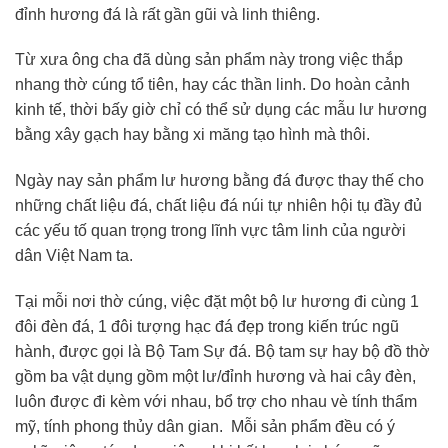
đỉnh hương đá là rất gần gũi và linh thiêng.
Từ xưa ông cha đã dùng sản phẩm này trong việc thắp
nhang thờ cúng tổ tiên, hay các thần linh. Do hoàn cảnh
kinh tế, thời bấy giờ chỉ có thể sử dụng các mẫu lư hương
bằng xây gạch hay bằng xi măng tạo hình mà thôi.
Ngày nay sản phẩm lư hương bằng đá được thay thế cho
những chất liệu đá, chất liệu đá núi tự nhiên hội tụ đầy đủ
các yếu tố quan trọng trong lĩnh vực tâm linh của người
dân Việt Nam ta.
Tại mỗi nơi thờ cúng, việc đặt một bộ lư hương đi cùng 1
đôi đèn đá, 1 đôi tượng hạc đá đẹp trong kiến trúc ngũ
hành, được gọi là Bộ Tam Sự đá. Bộ tam sự hay bộ đồ thờ
gồm ba vật dụng gồm một lư/đỉnh hương và hai cây đèn,
luôn được đi kèm với nhau, bổ trợ cho nhau vè tính thẩm
mỹ, tính phong thủy dân gian. Mỗi sản phẩm đều có ý