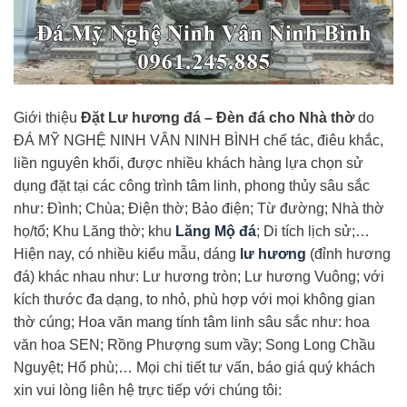
Giới thiệu
Đặt Lư hương đá – Đèn đá cho Nhà thờ
do
ĐÁ MỸ NGHỆ NINH VÂN NINH BÌNH chế tác, điêu khắc,
liền nguyên khối, được nhiều khách hàng lựa chọn sử
dụng đặt tại các công trình tâm linh, phong thủy sâu sắc
như: Đình; Chùa; Điện thờ; Bảo điện; Từ đường; Nhà thờ
họ/tổ; Khu Lăng thờ; khu
Lăng Mộ đá
; Di tích lịch sử;…
Hiện nay, có nhiều kiểu mẫu, dáng
lư hương
(đỉnh hương
đá) khác nhau như: Lư hương tròn; Lư hương Vuông; với
kích thước đa dạng, to nhỏ, phù hợp với mọi không gian
thờ cúng; Hoa văn mang tính tâm linh sâu sắc như: hoa
văn hoa SEN; Rồng Phượng sum vầy; Song Long Chầu
Nguyệt; Hổ phù;… Mọi chi tiết tư vấn, báo giá quý khách
xin vui lòng liên hệ trực tiếp với chúng tôi: