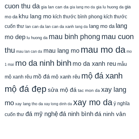
cuon thu da
gia
gia lan can da
gia lu huong da
gia lang mo da
khu lang mo
mo da
kích thước bình phong
kích thước
lang
lang mo da
cuốn thư
lan can da
lan can da xanh
lang da
mau cuon
mau binh phong
mo dep
lu huong da
mau mo da
thu
mau lang mo
mau lan can da
mo
mo da ninh binh
mo da xanh reu
mẫu
1 mai
mộ đá xanh
mồ đá
mộ xanh rêu
mộ xanh rêu
mộ đá đẹp
xay lang
sửa mộ đá
tac mon da
xay mo da
mo
ý nghĩa
xay lang tho da
xay long dinh da
đá mỹ nghệ
đá ninh bình
đá ninh vân
cuốn thư