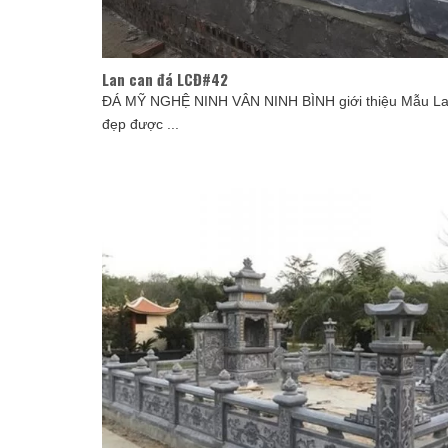
Lan can đá LCĐ#42
ĐÁ MỸ NGHỆ NINH VÂN NINH BÌNH giới thiệu Mẫu La
đẹp được ...