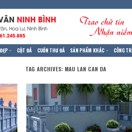
 ĐẸP
CỘT ĐÁ
CUỐN THƯ ĐÁ
SẢN PHẨM KHÁC
CÔNG TR
TAG ARCHIVES:
MAU LAN CAN DA