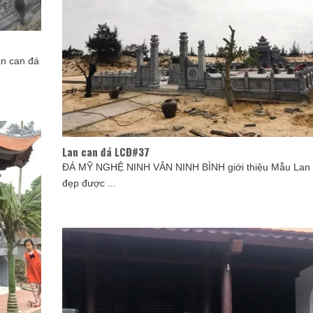
n can đá
Lan can đá LCĐ#37
ĐÁ MỸ NGHỆ NINH VÂN NINH BÌNH giới thiệu Mẫu Lan 
đẹp được ...