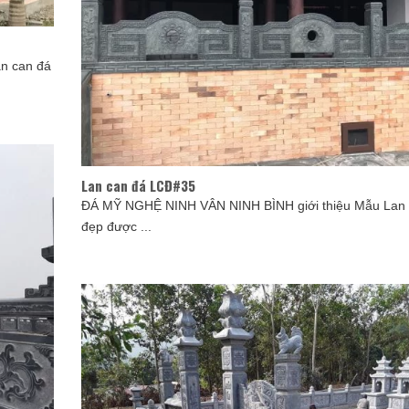
n can đá
Lan can đá LCĐ#35
ĐÁ MỸ NGHỆ NINH VÂN NINH BÌNH giới thiệu Mẫu Lan 
đẹp được ...