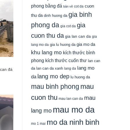
phong bằng đá
cuon
cot da
bản vẽ
gia binh
thu da
dinh huong da
phong da
gia
gia cot da
cuon thu da
gia lan can da
gia
gia mo da
gia lu huong da
lang mo da
khu lang mo
kích thước bình
phong
kích thước cuốn thư
lan can
lang mo
da
lan can da xanh
lang da
can đá
lang mo dep
da
lu huong da
mau
mau binh phong
cuon thu
mau
mau lan can da
mau mo da
lang mo
mo da ninh binh
mo 1 mai