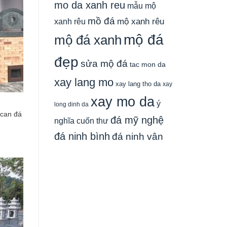
mo da xanh reu
mẫu mộ
mồ đá
xanh rêu
mộ xanh rêu
mộ đá
mộ đá xanh
đẹp
sửa mộ đá
tac mon da
xay lang mo
xay lang tho da
xay
xay mo da
ý
long dinh da
can đá
đá mỹ nghệ
nghĩa cuốn thư
đá ninh bình
đá ninh vân