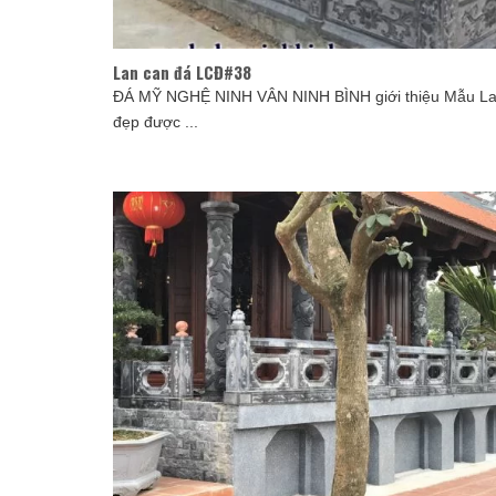
Lan can đá LCĐ#38
ĐÁ MỸ NGHỆ NINH VÂN NINH BÌNH giới thiệu Mẫu La
đẹp được ...