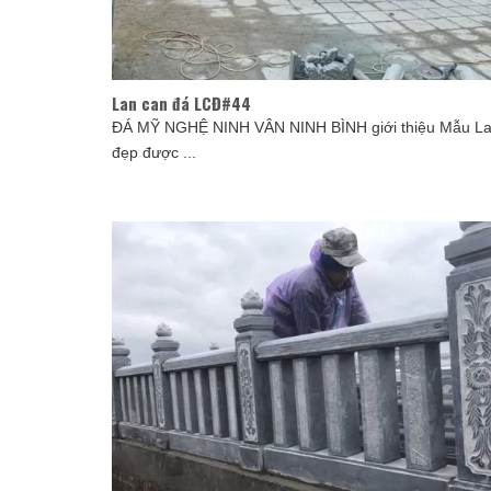
Lan can đá LCĐ#44
ĐÁ MỸ NGHỆ NINH VÂN NINH BÌNH giới thiệu Mẫu La
đẹp được ...