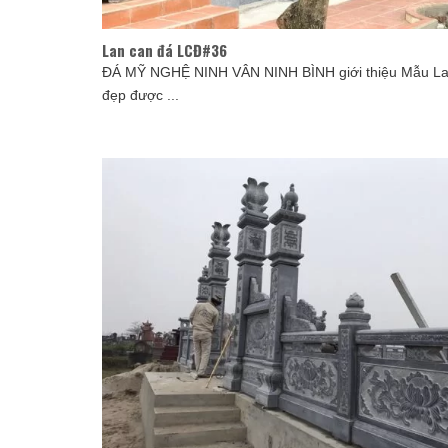
Lan can đá LCĐ#36
ĐÁ MỸ NGHỆ NINH VÂN NINH BÌNH giới thiệu Mẫu La
đẹp được ...