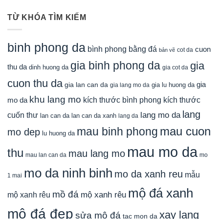
TỪ KHÓA TÌM KIẾM
binh phong da
bình phong bằng đá
cuon
cot da
bản vẽ
gia binh phong da
gia
thu da
dinh huong da
gia cot da
cuon thu da
gia
gia lan can da
gia lu huong da
gia lang mo da
khu lang mo
mo da
kích thước bình phong
kích thước
lang
lang mo da
cuốn thư
lan can da
lan can da xanh
lang da
mau cuon
mau binh phong
mo dep
lu huong da
mau mo da
thu
mau lang mo
mau lan can da
mo
mo da ninh binh
mo da xanh reu
mẫu
1 mai
mộ đá xanh
mồ đá
mộ xanh rêu
mộ xanh rêu
mộ đá đẹp
xay lang
sửa mộ đá
tac mon da