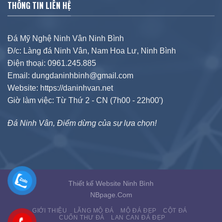
THÔNG TIN LIÊN HỆ
Đá Mỹ Nghệ Ninh Vân Ninh Bình
Đ/c: Làng đá Ninh Vân, Nam Hoa Lư, Ninh Bình
Điện thoại: 0961.245.885
Email: dungdaninhbinh@gmail.com
Website: https://daninhvan.net
Giờ làm việc: Từ Thứ 2 - CN (7h00 - 22h00')
Đá Ninh Vân, Điểm dừng của sự lựa chọn!
Thiết kế Website Ninh Bình
NBpage.Com
GIỚI THIỆU
LĂNG MỘ ĐÁ
MỘ ĐÁ ĐẸP
CỘT ĐÁ
CUỐN THƯ ĐÁ
LAN CAN ĐÁ ĐẸP