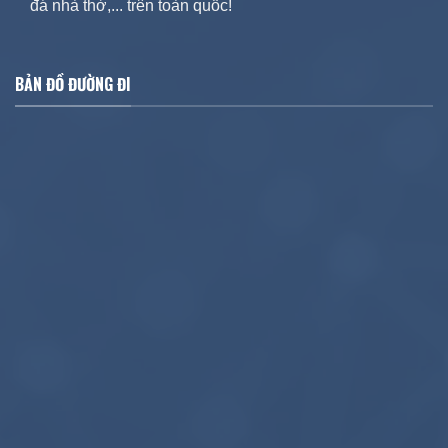
đá nhà thờ,... trên toàn quốc!
BẢN ĐỒ ĐƯỜNG ĐI