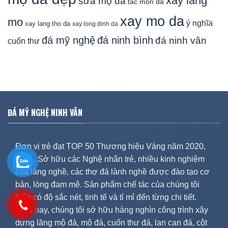
xay lang
sửa mộ đá
tac mon da
xay mo da
mo
ý nghĩa
xay lang tho da
xay long dinh da
đá mỹ nghệ
đá ninh bình
đá ninh vân
cuốn thư
ĐÁ MỸ NGHỆ NINH VÂN
Đơn vị trẻ đạt TOP 50 Thương hiệu Vàng năm 2020,
2021. Sở hữu các Nghệ nhân trẻ, nhiều kinh nghiệm
của làng nghề, các thợ đá lành nghề được đào tạo cơ
bản, lòng đam mê. Sản phẩm chế tác của chúng tôi
luôn có độ sắc nét, tinh tế và tỉ mỉ đến từng chi tiết.
Hiện nay, chúng tôi sở hữu hàng nghìn công trình xây
dựng lăng mộ đá, mộ đá, cuốn thư đá, lan can đá, cột