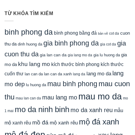
TỪ KHÓA TÌM KIẾM
binh phong da
bình phong bằng đá
cuon
cot da
bản vẽ
gia binh phong da
gia
thu da
dinh huong da
gia cot da
cuon thu da
gia
gia lan can da
gia lu huong da
gia lang mo da
khu lang mo
mo da
kích thước bình phong
kích thước
lang
lang mo da
cuốn thư
lan can da
lan can da xanh
lang da
mau cuon
mau binh phong
mo dep
lu huong da
mau mo da
thu
mau lang mo
mau lan can da
mo
mo da ninh binh
mo da xanh reu
mẫu
1 mai
mộ đá xanh
mồ đá
mộ xanh rêu
mộ xanh rêu
mộ đá đẹp