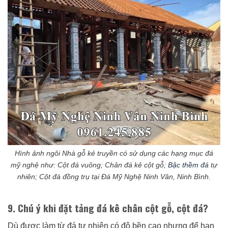
Hình ảnh ngôi Nhà gỗ kẻ truyền có sử dụng các hạng mục đá
mỹ nghệ như: Cột đá vuông; Chân đá kê cột gỗ;
Bậc thềm đá
tự
nhiên; Cột đá đồng trụ tại Đá Mỹ Nghệ Ninh Vân, Ninh Bình.
9. Chú ý khi đặt tảng đá kê chân cột gỗ, cột đá?
Dù được làm từ đá tự nhiên có độ bền cao nhưng để hạn