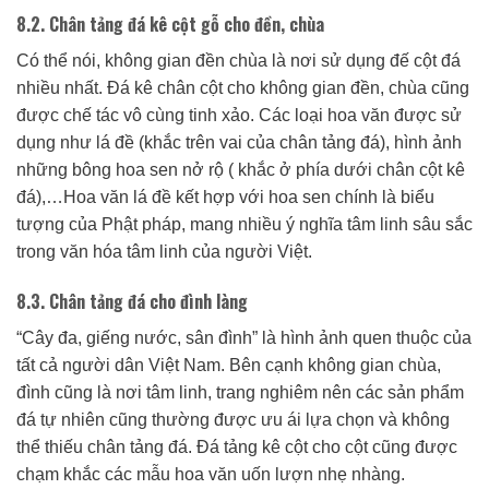
8.2. Chân tảng đá kê cột gỗ cho đền, chùa
Có thể nói, không gian đền chùa là nơi sử dụng đế cột đá
nhiều nhất. Đá kê chân cột cho không gian đền, chùa cũng
được chế tác vô cùng tinh xảo. Các loại hoa văn được sử
dụng như lá đề (khắc trên vai của chân tảng đá), hình ảnh
những bông hoa sen nở rộ ( khắc ở phía dưới chân cột kê
đá),…Hoa văn lá đề kết hợp với hoa sen chính là biểu
tượng của Phật pháp, mang nhiều ý nghĩa tâm linh sâu sắc
trong văn hóa tâm linh của người Việt.
8.3. Chân tảng đá cho đình làng
“Cây đa, giếng nước, sân đình” là hình ảnh quen thuộc của
tất cả người dân Việt Nam. Bên cạnh không gian chùa,
đình cũng là nơi tâm linh, trang nghiêm nên các sản phẩm
đá tự nhiên cũng thường được ưu ái lựa chọn và không
thể thiếu chân tảng đá. Đá tảng kê cột cho cột cũng được
chạm khắc các mẫu hoa văn uốn lượn nhẹ nhàng.