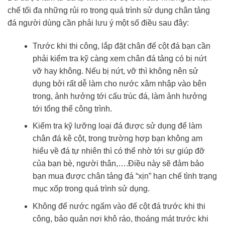
chế tối đa những rủi ro trong quá trình sử dụng chân tảng
đá người dùng cần phải lưu ý một số điều sau đây:
Trước khi thi công, lắp đặt chân đế cột đá bạn cần
phải kiểm tra kỹ càng xem chân đá tảng có bị nứt
vỡ hay không. Nếu bị nứt, vỡ thì không nên sử
dụng bởi rất dễ làm cho nước xâm nhập vào bên
trong, ảnh hưởng tới cấu trúc đá, làm ảnh hưởng
tới tổng thể công trình.
Kiểm tra kỹ lưỡng loại đá được sử dụng để làm
chân đá kê cột, trong trường hợp bạn không am
hiểu về đá tự nhiên thì có thể nhờ tới sự giúp đỡ
của bạn bè, người thân,….Điều này sẽ đảm bảo
bạn mua được chân tảng đá “xịn” hạn chế tình trạng
mục xốp trong quá trình sử dụng.
Không để nước ngấm vào đế cột đá trước khi thi
công, bảo quản nơi khô ráo, thoáng mát trước khi