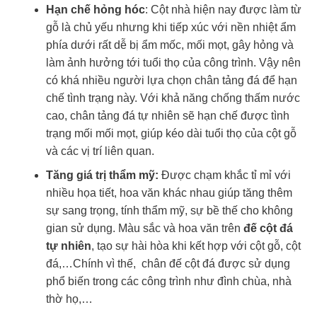
Hạn chế hỏng hóc
: Cột nhà hiện nay được làm từ
gỗ là chủ yếu nhưng khi tiếp xúc với nền nhiệt ẩm
phía dưới rất dễ bị ẩm mốc, mối mọt, gây hỏng và
làm ảnh hưởng tới tuổi thọ của công trình. Vậy nên
có khá nhiều người lựa chọn chân tảng đá để hạn
chế tình trạng này. Với khả năng chống thấm nước
cao, chân tảng đá tự nhiên sẽ hạn chế được tình
trạng mối mối mọt, giúp kéo dài tuổi thọ của cột gỗ
và các vị trí liên quan.
Tăng giá trị thẩm mỹ:
Được chạm khắc tỉ mỉ với
nhiều họa tiết, hoa văn khác nhau giúp tăng thêm
sự sang trọng, tính thẩm mỹ, sự bề thế cho không
gian sử dụng. Màu sắc và hoa văn trên
đế cột đá
tự nhiên
, tạo sự hài hòa khi kết hợp với cột gỗ, cột
đá,…Chính vì thế, chân đế cột đá được sử dụng
phổ biến trong các công trình như đình chùa, nhà
thờ họ,…