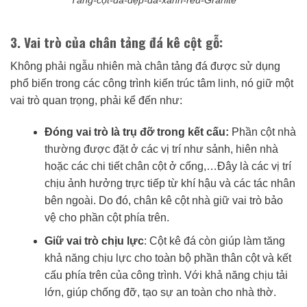
Tảng-cột-đá-đẹp-đá-xanh-rêu-Granite
3. Vai trò của chân tảng đá kê cột gỗ:
Không phải ngẫu nhiên mà chân tảng đá được sử dụng
phổ biến trong các công trình kiến trúc tâm linh, nó giữ một
vai trò quan trọng, phải kể đến như:
Đóng vai trò là trụ đỡ trong kết cấu:
Phần cột nhà
thường được đặt ở các vị trí như sảnh, hiên nhà
hoặc các chi tiết chân cột ở cổng,…Đây là các vị trí
chịu ảnh hưởng trực tiếp từ khí hậu và các tác nhân
bên ngoài. Do đó, chân kê cột nhà giữ vai trò bảo
vệ cho phần cột phía trên.
Giữ vai trò chịu lực
: Cột kê đá còn giúp làm tăng
khả năng chịu lực cho toàn bộ phần thân cột và kết
cấu phía trên của công trình. Với khả năng chịu tải
lớn, giúp chống đỡ, tạo sự an toàn cho nhà thờ.