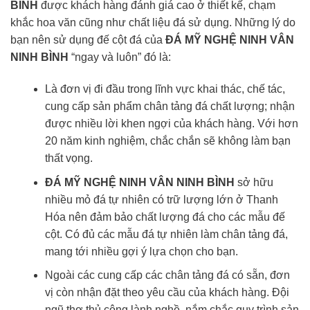
BÌNH
được khách hàng đánh giá cao ở thiết kế, chạm
khắc hoa văn cũng như chất liệu đá sử dụng. Những lý do
bạn nên sử dụng đế cột đá của
ĐÁ MỸ NGHỆ NINH VÂN
NINH BÌNH
“ngay và luôn” đó là:
Là đơn vị đi đầu trong lĩnh vực khai thác, chế tác,
cung cấp sản phẩm chân tảng đá chất lượng; nhận
được nhiều lời khen ngợi của khách hàng. Với hơn
20 năm kinh nghiệm, chắc chắn sẽ không làm bạn
thất vọng.
ĐÁ MỸ NGHỆ NINH VÂN NINH BÌNH
sở hữu
nhiều mỏ đá tự nhiên có trữ lượng lớn ở Thanh
Hóa nên đảm bảo chất lượng đá cho các mẫu đế
cột. Có đủ các mẫu đá tự nhiên làm chân tảng đá,
mang tới nhiều gợi ý lựa chọn cho bạn.
Ngoài các cung cấp các chân tảng đá có sẵn, đơn
vị còn nhận đặt theo yêu cầu của khách hàng. Đội
ngũ thợ thủ công lành nghề, nắm chắc quy trình sản