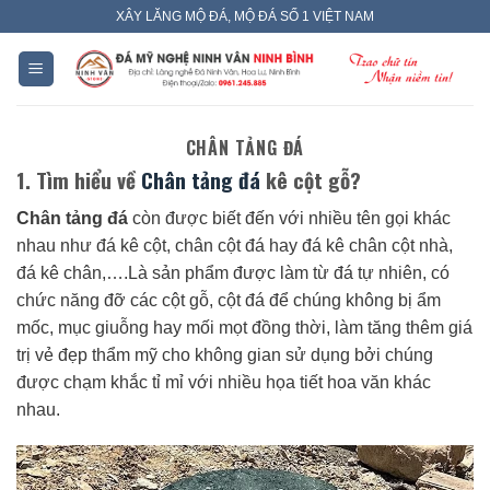
Skip
XÂY LĂNG MỘ ĐÁ, MỘ ĐÁ SỐ 1 VIỆT NAM
to
content
CHÂN TẢNG ĐÁ
1. Tìm hiểu về
Chân tảng đá
kê cột gỗ?
Chân tảng đá
còn được biết đến với nhiều tên gọi khác
nhau như đá kê cột, chân cột đá hay đá kê chân cột nhà,
đá kê chân,….Là sản phẩm được làm từ đá tự nhiên, có
chức năng đỡ các cột gỗ, cột đá để chúng không bị ẩm
mốc, mục giuỗng hay mối mọt đồng thời, làm tăng thêm giá
trị vẻ đẹp thẩm mỹ cho không gian sử dụng bởi chúng
được chạm khắc tỉ mỉ với nhiều họa tiết hoa văn khác
nhau.