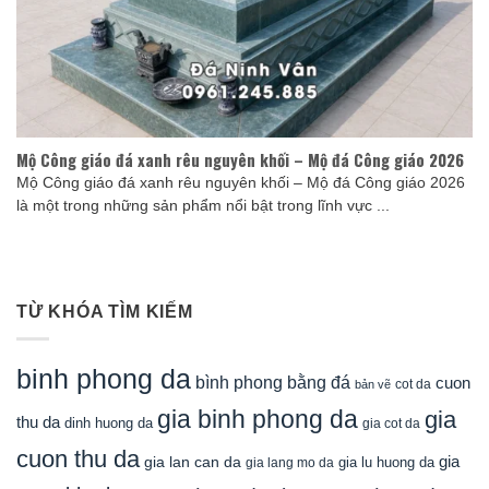
Mộ Công giáo đá xanh rêu nguyên khối – Mộ đá Công giáo 2026
Mộ Công giáo đá xanh rêu nguyên khối – Mộ đá Công giáo 2026
là một trong những sản phẩm nổi bật trong lĩnh vực ...
TỪ KHÓA TÌM KIẾM
binh phong da
bình phong bằng đá
cuon
cot da
bản vẽ
gia binh phong da
gia
thu da
dinh huong da
gia cot da
cuon thu da
gia
gia lan can da
gia lu huong da
gia lang mo da