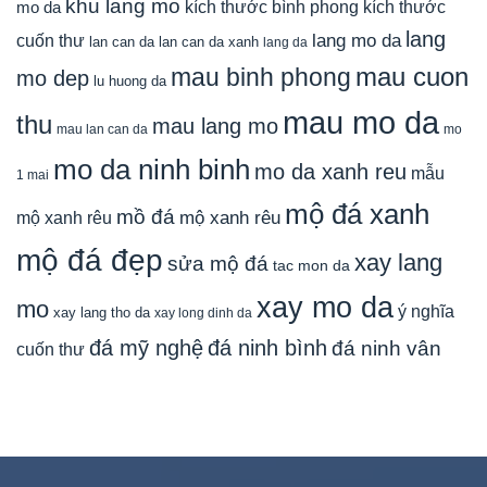
khu lang mo
mo da
kích thước bình phong
kích thước
lang
lang mo da
cuốn thư
lan can da
lan can da xanh
lang da
mau cuon
mau binh phong
mo dep
lu huong da
mau mo da
thu
mau lang mo
mau lan can da
mo
mo da ninh binh
mo da xanh reu
mẫu
1 mai
mộ đá xanh
mồ đá
mộ xanh rêu
mộ xanh rêu
mộ đá đẹp
xay lang
sửa mộ đá
tac mon da
xay mo da
mo
ý nghĩa
xay lang tho da
xay long dinh da
đá mỹ nghệ
đá ninh bình
đá ninh vân
cuốn thư