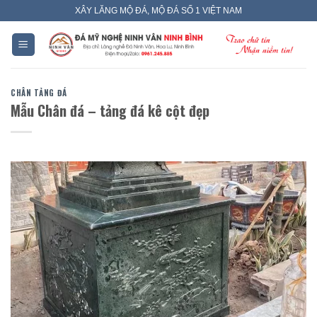
Skip
XÂY LĂNG MỘ ĐÁ, MỘ ĐÁ SỐ 1 VIỆT NAM
to
content
CHÂN TẢNG ĐÁ
Mẫu Chân đá – tảng đá kê cột đẹp