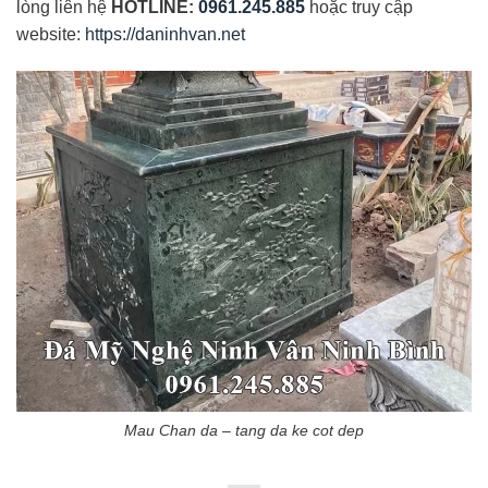
lòng liên hệ
HOTLINE:
0961.245.885
hoặc truy cập
website:
https://daninhvan.net
Mau Chan da – tang da ke cot dep