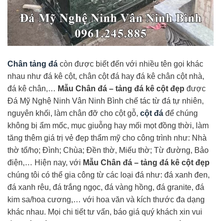
Chân tảng đá
còn được biết đến với nhiều tên gọi khác
nhau như đá kê cột, chân cột đá hay đá kê chân cột nhà,
đá kê chân,…
Mẫu Chân đá – tảng đá kê cột đẹp
được
Đá Mỹ Nghệ Ninh Vân Ninh Bình chế tác từ đá tự nhiên,
nguyên khối, làm chân đỡ cho cột gỗ,
cột đá
để chúng
không bị ẩm mốc, mục giuỗng hay mối mọt đồng thời, làm
tăng thêm giá trị vẻ đẹp thẩm mỹ cho công trình như: Nhà
thờ tổ/họ; Đình; Chùa; Đền thờ, Miếu thờ; Từ đường, Bảo
điện,… Hiện nay, với
Mẫu Chân đá – tảng đá kê cột đẹp
chúng tôi có thể gia công từ các loại đá như: đá xanh đen,
đá xanh rêu, đá trắng ngọc, đá vàng hồng, đá granite, đá
kim sa/hoa cương,… với hoa văn và kích thước đa dạng
khác nhau. Mọi chi tiết tư vấn, báo giá quý khách xin vui