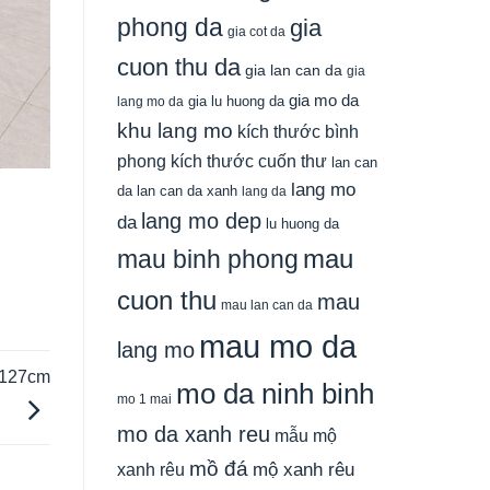
phong da
gia
gia cot da
cuon thu da
gia lan can da
gia
gia mo da
gia lu huong da
lang mo da
khu lang mo
kích thước bình
phong
kích thước cuốn thư
lan can
lang mo
da
lan can da xanh
lang da
lang mo dep
da
lu huong da
mau
mau binh phong
cuon thu
mau
mau lan can da
mau mo da
lang mo
 127cm
mo da ninh binh
mo 1 mai
mo da xanh reu
mẫu mộ
mồ đá
xanh rêu
mộ xanh rêu