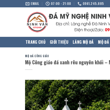
Skip
EMAIL
07:00 - 21:00
0961.245.885
to
content
TRANG CHỦ
GIỚI THIỆU
LĂNG MỘ ĐÁ
MỘ ĐÁ
MỘ ĐÁ CÔNG GIÁO
Mộ Công giáo đá xanh rêu nguyên khối –