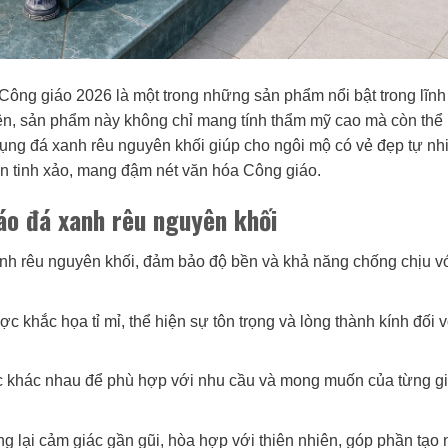
ông giáo 2026 là một trong những sản phẩm nổi bật trong lĩnh
ên, sản phẩm này không chỉ mang tính thẩm mỹ cao mà còn thể
 dụng đá xanh rêu nguyên khối giúp cho ngôi mộ có vẻ đẹp tự nh
văn tinh xảo, mang đậm nét văn hóa Công giáo.
áo đá xanh rêu nguyên khối
h rêu nguyên khối, đảm bảo độ bền và khả năng chống chịu v
c khắc họa tỉ mỉ, thể hiện sự tôn trọng và lòng thành kính đối v
c khác nhau để phù hợp với nhu cầu và mong muốn của từng g
 lại cảm giác gần gũi, hòa hợp với thiên nhiên, góp phần tạo 