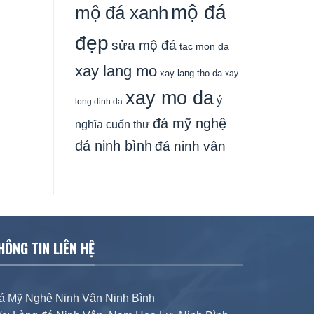
mộ đá
mộ đá xanh
đẹp
sửa mộ đá
tac mon da
xay lang mo
xay lang tho da
xay
xay mo da
ý
long dinh da
đá mỹ nghệ
nghĩa cuốn thư
đá ninh bình
đá ninh vân
HÔNG TIN LIÊN HỆ
á Mỹ Nghệ Ninh Vân Ninh Bình