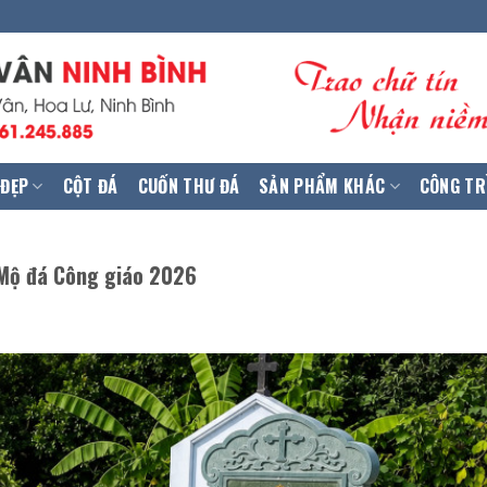
 ĐẸP
CỘT ĐÁ
CUỐN THƯ ĐÁ
SẢN PHẨM KHÁC
CÔNG TR
 Mộ đá Công giáo 2026