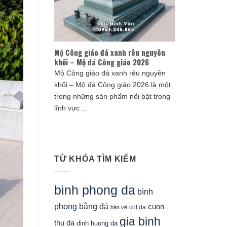
Mộ Công giáo đá xanh rêu nguyên
khối – Mộ đá Công giáo 2026
Mộ Công giáo đá xanh rêu nguyên
khối – Mộ đá Công giáo 2026 là một
trong những sản phẩm nổi bật trong
lĩnh vực ...
TỪ KHÓA TÌM KIẾM
binh phong da
bình
phong bằng đá
cuon
cot da
bản vẽ
gia binh
thu da
dinh huong da