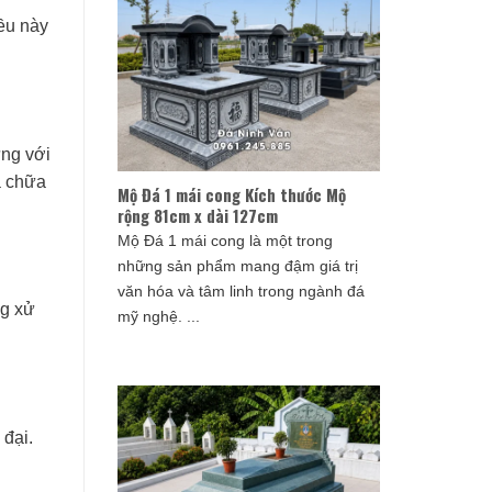
iều này
ưng với
a chữa
Mộ Đá 1 mái cong Kích thước Mộ
rộng 81cm x dài 127cm
Mộ Đá 1 mái cong là một trong
những sản phẩm mang đậm giá trị
văn hóa và tâm linh trong ngành đá
ng xử
mỹ nghệ. ...
 đại.