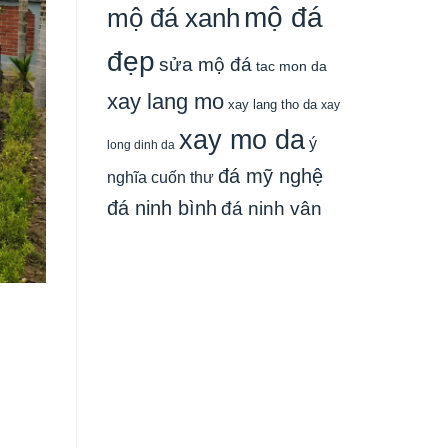
mộ đá
mộ đá xanh
đẹp
sửa mộ đá
tac mon da
xay lang mo
xay lang tho da
xay
xay mo da
ý
long dinh da
đá mỹ nghệ
nghĩa cuốn thư
đá ninh bình
đá ninh vân