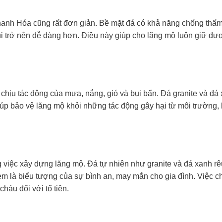
 Thanh Hóa cũng rất đơn giản. Bề mặt đá có khả năng chống th
ùi trở nên dễ dàng hơn. Điều này giúp cho lăng mộ luôn giữ đư
chịu tác động của mưa, nắng, gió và bụi bẩn. Đá granite và đá
úp bảo vệ lăng mộ khỏi những tác động gây hại từ môi trường,
ng việc xây dựng lăng mộ. Đá tự nhiên như granite và đá xanh rê
m là biểu tượng của sự bình an, may mắn cho gia đình. Việc c
cháu đối với tổ tiên.