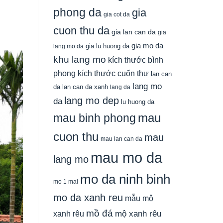
phong da
gia
gia cot da
cuon thu da
gia lan can da
gia
gia mo da
gia lu huong da
lang mo da
khu lang mo
kích thước bình
phong
kích thước cuốn thư
lan can
lang mo
da
lan can da xanh
lang da
lang mo dep
da
lu huong da
mau
mau binh phong
cuon thu
mau
mau lan can da
mau mo da
lang mo
mo da ninh binh
mo 1 mai
mo da xanh reu
mẫu mộ
mồ đá
xanh rêu
mộ xanh rêu