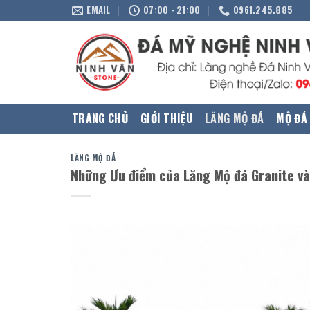
Skip
EMAIL
07:00 - 21:00
0961.245.885
to
content
TRANG CHỦ
GIỚI THIỆU
LĂNG MỘ ĐÁ
MỘ ĐÁ
LĂNG MỘ ĐÁ
Những Ưu điểm của Lăng Mộ đá Granite v