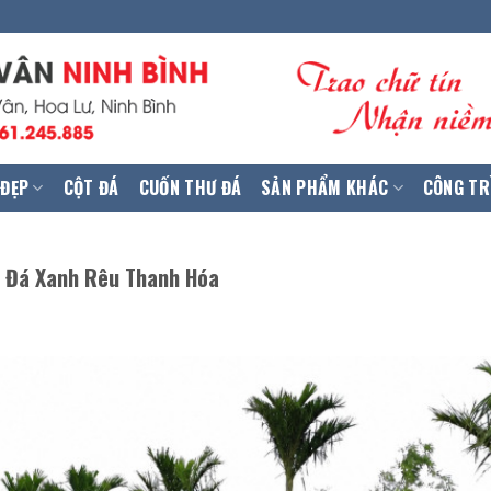
 ĐẸP
CỘT ĐÁ
CUỐN THƯ ĐÁ
SẢN PHẨM KHÁC
CÔNG TR
à Đá Xanh Rêu Thanh Hóa