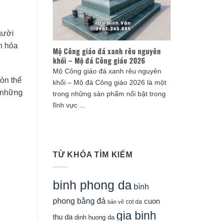
gười
n hóa
Mộ Công giáo đá xanh rêu nguyên
khối – Mộ đá Công giáo 2026
Mộ Công giáo đá xanh rêu nguyên
òn thể
khối – Mộ đá Công giáo 2026 là một
n những
trong những sản phẩm nổi bật trong
lĩnh vực ...
TỪ KHÓA TÌM KIẾM
binh phong da
bình
phong bằng đá
cuon
cot da
bản vẽ
gia binh
thu da
dinh huong da