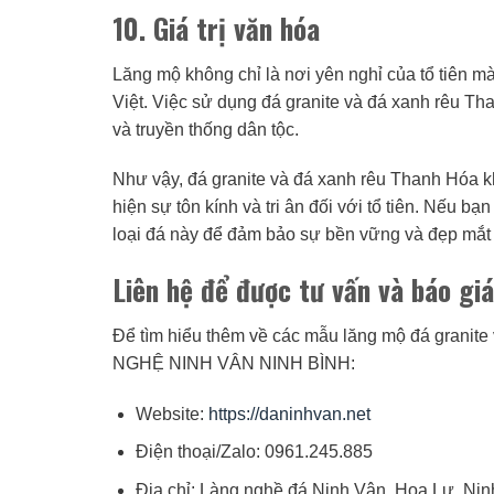
10. Giá trị văn hóa
Lăng mộ không chỉ là nơi yên nghỉ của tổ tiên m
Việt. Việc sử dụng đá granite và đá xanh rêu Th
và truyền thống dân tộc.
Như vậy, đá granite và đá xanh rêu Thanh Hóa k
hiện sự tôn kính và tri ân đối với tổ tiên. Nếu 
loại đá này để đảm bảo sự bền vững và đẹp mắt 
Liên hệ để được tư vấn và báo giá
Để tìm hiểu thêm về các mẫu lăng mộ đá granite 
NGHỆ NINH VÂN NINH BÌNH:
Website:
https://daninhvan.net
Điện thoại/Zalo: 0961.245.885
Địa chỉ: Làng nghề đá Ninh Vân, Hoa Lư, Nin