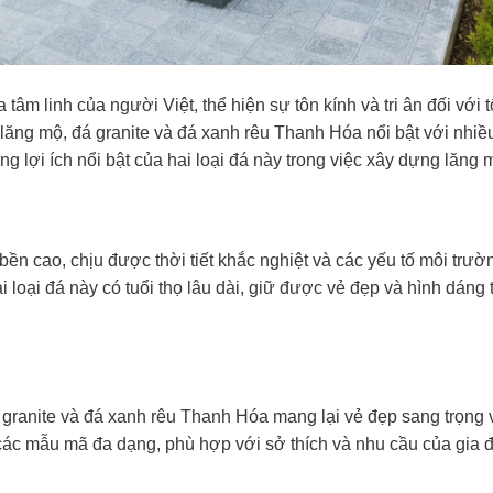
âm linh của người Việt, thể hiện sự tôn kính và tri ân đối với tổ
lăng mộ, đá granite và đá xanh rêu Thanh Hóa nổi bật với nhiề
 lợi ích nổi bật của hai loại đá này trong việc xây dựng lăng 
ền cao, chịu được thời tiết khắc nghiệt và các yếu tố môi trườ
loại đá này có tuổi thọ lâu dài, giữ được vẻ đẹp và hình dáng 
granite và đá xanh rêu Thanh Hóa mang lại vẻ đẹp sang trọng v
các mẫu mã đa dạng, phù hợp với sở thích và nhu cầu của gia đ