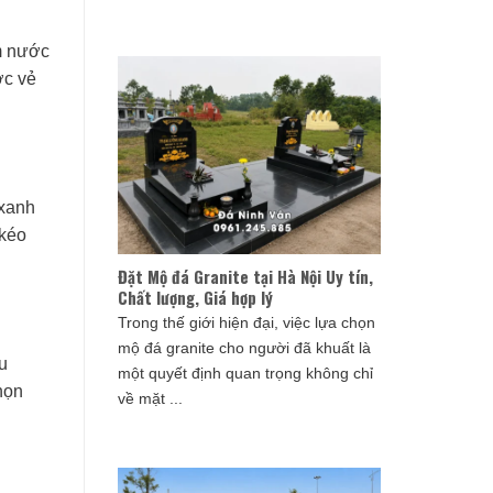
ấm nước
ợc vẻ
 xanh
 kéo
Đặt Mộ đá Granite tại Hà Nội Uy tín,
Chất lượng, Giá hợp lý
Trong thế giới hiện đại, việc lựa chọn
mộ đá granite cho người đã khuất là
u
một quyết định quan trọng không chỉ
họn
về mặt ...