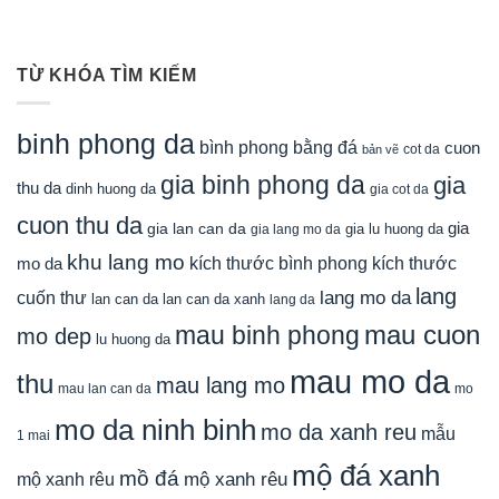
TỪ KHÓA TÌM KIẾM
binh phong da
bình phong bằng đá
cuon
cot da
bản vẽ
gia binh phong da
gia
thu da
dinh huong da
gia cot da
cuon thu da
gia
gia lan can da
gia lu huong da
gia lang mo da
khu lang mo
mo da
kích thước bình phong
kích thước
lang
lang mo da
cuốn thư
lan can da
lan can da xanh
lang da
mau cuon
mau binh phong
mo dep
lu huong da
mau mo da
thu
mau lang mo
mau lan can da
mo
mo da ninh binh
mo da xanh reu
mẫu
1 mai
mộ đá xanh
mồ đá
mộ xanh rêu
mộ xanh rêu