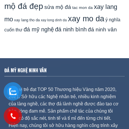
mộ đá đẹp
xay lang
sửa mộ đá
tac mon da
xay mo da
mo
ý nghĩa
xay lang tho da
xay long dinh da
đá mỹ nghệ
đá ninh bình
đá ninh vân
cuốn thư
ĐÁ MỸ NGHỆ NINH VÂN
Đơn vị trẻ đạt TOP 50 Thương hiệu Vàng năm 2020,
2021. Sở hữu các Nghệ nhân trẻ, nhiều kinh nghiệm
của làng nghề, các thợ đá lành nghề được đào tạo cơ
bản, lòng đam mê. Sản phẩm chế tác của chúng tôi
luôn có độ sắc nét, tinh tế và tỉ mỉ đến từng chi tiết.
Hiện nay, chúng tôi sở hữu hàng nghìn công trình xây