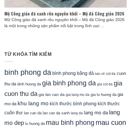
Mộ Công giáo đá xanh rêu nguyên khối – Mộ đá Công giáo 2026
Mộ Công giáo đá xanh rêu nguyên khối – Mộ đá Công giáo 2026
là một trong những sản phẩm nổi bật trong lĩnh vực ...
TỪ KHÓA TÌM KIẾM
binh phong da
bình phong bằng đá
cuon
cot da
bản vẽ
gia binh phong da
gia
thu da
dinh huong da
gia cot da
cuon thu da
gia
gia lan can da
gia lu huong da
gia lang mo da
khu lang mo
mo da
kích thước bình phong
kích thước
lang
lang mo da
cuốn thư
lan can da
lan can da xanh
lang da
mau cuon
mau binh phong
mo dep
lu huong da