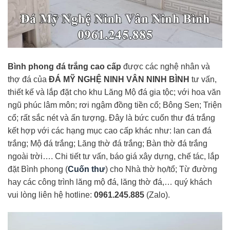
Bình phong đá trắng cao cấp
được các nghệ nhân và
thợ đá của
ĐÁ MỸ NGHỆ NINH VÂN NINH BÌNH
tư vấn,
thiết kế và lắp đặt cho khu Lăng Mộ đá gia tộc; với hoa văn
ngũ phúc lâm môn; rơi ngậm đồng tiền cổ; Bông Sen; Triện
cổ; rất sắc nét và ấn tượng. Đây là bức cuốn thư đá trắng
kết hợp với các hạng mục cao cấp khác như: lan can đá
trắng; Mộ đá trắng; Lăng thờ đá trắng; Bàn thờ đá trắng
ngoài trời…. Chi tiết tư vấn, báo giá xây dựng, chế tác, lắp
đặt Bình phong (
Cuốn thư
) cho Nhà thờ họ/tổ; Từ đường
hay các công trình lăng mộ đá, lăng thờ đá,… quý khách
vui lòng liên hệ hotline:
0961.245.885
(Zalo).