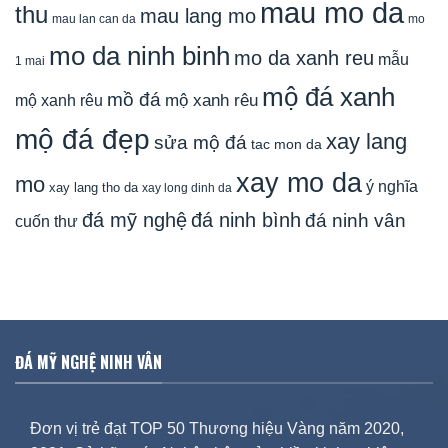
mau mo da
thu
mau lang mo
mau lan can da
mo
mo da ninh binh
mo da xanh reu
mẫu
1 mai
mộ đá xanh
mồ đá
mộ xanh rêu
mộ xanh rêu
mộ đá đẹp
xay lang
sửa mộ đá
tac mon da
xay mo da
mo
ý nghĩa
xay lang tho da
xay long dinh da
đá mỹ nghệ
đá ninh bình
đá ninh vân
cuốn thư
ĐÁ MỸ NGHỆ NINH VÂN
Đơn vị trẻ đạt TOP 50 Thương hiệu Vàng năm 2020,