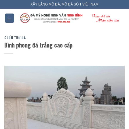
Skip
XÂY LĂNG MỘ ĐÁ, MỘ ĐÁ SỐ 1 VIỆT NAM
to
content
CUỐN THƯ ĐÁ
Bình phong đá trắng cao cấp