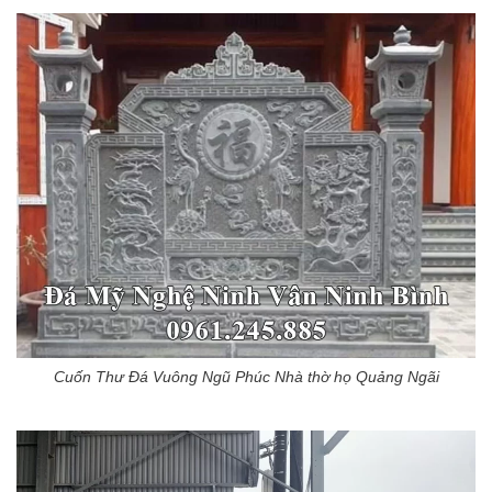
Cuốn Thư Đá Vuông Ngũ Phúc Nhà thờ họ Quảng Ngãi