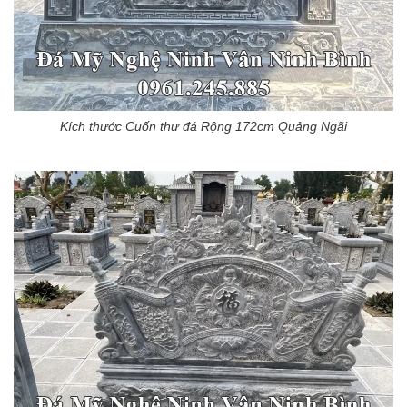
Kích thước Cuốn thư đá Rộng 172cm Quảng Ngãi