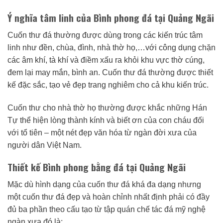
Ý nghĩa tâm linh của Bình phong đá tại Quảng Ngãi
Cuốn thư đá thường được dùng trong các kiến trúc tâm
linh như đền, chùa, đình, nhà thờ họ,…với công dụng chặn
các âm khí, tà khí và điềm xấu ra khỏi khu vực thờ cúng,
đem lại may mắn, bình an. Cuốn thư đá thường được thiết
kế đặc sắc, tạo vẻ đẹp trang nghiêm cho cả khu kiến trúc.
Cuốn thư cho nhà thờ họ thường được khắc những Hán
Tự thể hiện lòng thành kính và biết ơn của con cháu đối
với tổ tiên – một nét đẹp văn hóa từ ngàn đời xưa của
người dân Việt Nam.
Thiết kế Bình phong bằng đá tại Quảng Ngãi
Mặc dù hình dạng của cuốn thư đá khá đa dạng nhưng
một cuốn thư đá đẹp và hoàn chỉnh nhất định phải có đầy
đủ ba phần theo cấu tạo từ tập quán chế tác đá mỹ nghệ
ngàn xưa đó là: