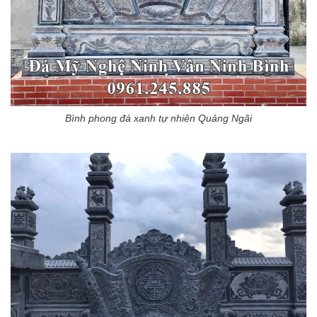
Bình phong đá xanh tự nhiên Quảng Ngãi