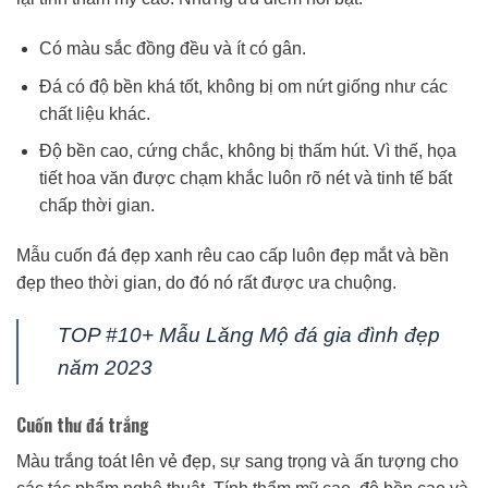
Có màu sắc đồng đều và ít có gân.
Đá có độ bền khá tốt, không bị om nứt giống như các
chất liệu khác.
Độ bền cao, cứng chắc, không bị thấm hút. Vì thế, họa
tiết hoa văn được chạm khắc luôn rõ nét và tinh tế bất
chấp thời gian.
Mẫu cuốn đá đẹp xanh rêu cao cấp luôn đẹp mắt và bền
đẹp theo thời gian, do đó nó rất được ưa chuộng.
TOP #10+ Mẫu Lăng Mộ đá gia đình đẹp
năm 2023
Cuốn thư đá trắng
Màu trắng toát lên vẻ đẹp, sự sang trọng và ấn tượng cho