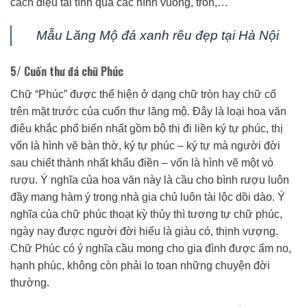
cách điệu tài tình qua các hình vuông, tròn,…
Mẫu Lăng Mộ đá xanh rêu đẹp tại Hà Nội
5/ Cuốn thư đá chữ Phúc
Chữ “Phúc” được thể hiện ở dạng chữ tròn hay chữ cổ
trên mặt trước của cuốn thư lăng mộ. Đây là loại hoa văn
điêu khắc phổ biến nhất gồm bộ thị đi liền ký tự phúc, thị
vốn là hình vẽ bàn thờ, ký tự phúc – ký tự mà người đời
sau chiết thành nhất khẩu điền – vốn là hình vẽ một vò
rượu. Ý nghĩa của hoa văn này là cầu cho bình rượu luôn
đầy mang hàm ý trong nhà gia chủ luôn tài lộc dồi dào. Ý
nghĩa của chữ phúc thoạt kỳ thủy thì tương tự chữ phúc,
ngày nay được người đời hiểu là giàu có, thịnh vượng.
Chữ Phúc có ý nghĩa cầu mong cho gia đình được ấm no,
hạnh phúc, không còn phải lo toan những chuyện đời
thường.