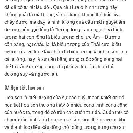
đá đã có từ rất lâu đời. Quả cầu lửa ở hình tượng này
không phải là mặt trăng, vì mặt trăng không thể bốc lửa
cháy được, mà đây là hình tượng quả cầu mặt nguyệt âm
dương, nên gọi đúng là “lưỡng long tranh ngọc”. Vì hình
tượng hai con rồng là biểu tượng cho lực Âm – Dương
cân bằng, hạt châu lại là biểu tượng của Thái cực, biểu
tượng của vũ trụ. Đây chính là biểu tượng ý nghĩa tâm linh
cát tường, hay là sự cân bằng trong cuộc sống trong hai
thế lực âm/ dương đang chi phối vũ trụ (âm thịnh thì
dương suy và ngược lại).
3/ Họa tiết hoa sen
Hoa sen là biểu tượng của sự cao quý, thanh khiết do đó
họa tiết hoa sen thường thấy ở nhiều công trình công cộng
của nước ta, trong đó có trên các cuốn thư đá. Cuốn thư có
chạm khắc hình ảnh hoa sen sẽ làm tăng thêm vượng khí
và thanh lọc điều xấu đồng thời cũng tượng trưng cho sự