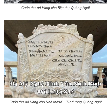
Cuốn thư đá Vàng cho Biệt thự Quảng Ngãi
Cuốn thư đá Vàng cho Nhà thờ tổ – Từ đường Quảng Ngãi