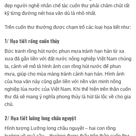
đẹp người nghệ nhân chế tác cuốn thư phải chăm chút rất
kỹ từng đường nét hoa văn dù là nhỏ nhất.
Trên cuốn thư thường được chạm trổ các loại họa tiết như:
1/ Họa tiết rồng cuốn thủy
Bức tranh rồng hút nước phun mưa tránh hạn hán từ xa
xưa đã gắn liền với đất nước nông nghiệp Việt Nam chúng
ta, cảnh vẽ mô tả hình ảnh con rồng hút nước để phun
mưa, giúp cho mùa màng tránh cảnh hạn hán. Hình ảnh
của hoa văn này cũng gắn liền với nền văn minh nông
nghiệp lúa nước của Việt Nam. Khi thể hiện trên thân cuốn
thư đá sẽ mang ý nghĩa phong thủy là hút tài lộc về cho gia
chủ.
2/ Họa tiết lưỡng long chầu nguyệt
Hình tượng Lưỡng long chầu nguyệt – hai con rồng
hướng về quả cầu – thường được thấy trên thân cuốn thư