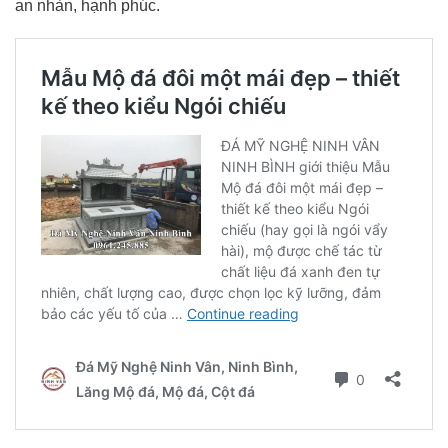
an nhàn, hạnh phúc.