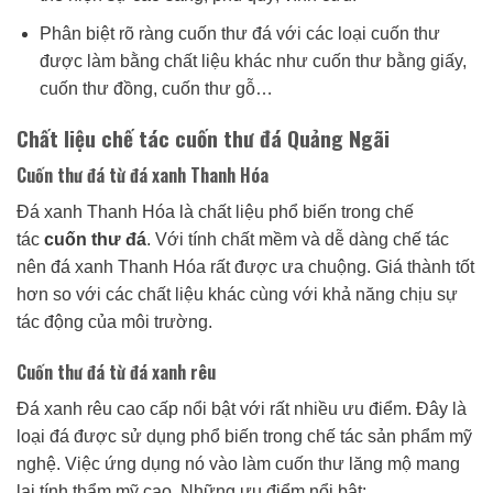
Phân biệt rõ ràng cuốn thư đá với các loại cuốn thư
được làm bằng chất liệu khác như cuốn thư bằng giấy,
cuốn thư đồng, cuốn thư gỗ…
Chất liệu chế tác cuốn thư đá Quảng Ngãi
Cuốn thư đá từ đá xanh Thanh Hóa
Đá xanh Thanh Hóa là chất liệu phổ biến trong chế
tác
cuốn thư đá
. Với tính chất mềm và dễ dàng chế tác
nên đá xanh Thanh Hóa rất được ưa chuộng. Giá thành tốt
hơn so với các chất liệu khác cùng với khả năng chịu sự
tác động của môi trường.
Cuốn thư đá từ đá xanh rêu
Đá xanh rêu cao cấp nổi bật với rất nhiều ưu điểm. Đây là
loại đá được sử dụng phổ biến trong chế tác sản phẩm mỹ
nghệ. Việc ứng dụng nó vào làm cuốn thư lăng mộ mang
lại tính thẩm mỹ cao. Những ưu điểm nổi bật: