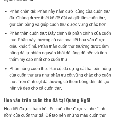
Phần chân đế: Phần này nằm dưới cùng của cuốn thư
đá. Chúng được thiết kế để đặt và giữ tấm cuốn thư,
giữ cân bằng và giúp cuốn thư được vững chắc hơn.
Phần thân cuốn thư: Đây chính là phần chính của cuốn
thư. Phần này thường có các họa tiết hoa văn được
điêu khắc tỉ mỉ. Phần thân cuốn thư thường được làm
bằng đá tự nhiên nguyên khối để tăng độ bền và tính
thẩm mỹ cao nhất cho cuốn thư.
Phần hông cuốn thư: Hai cột đá dựng sát hai bên hông
của cuốn thư tựa như phần trụ cột vững chắc cho cuốn
thư. Trên đỉnh cột đá thường có thêm bóng đèn để tạo
nên vẻ đẹp cho cả cuốn thư.
Hoa văn trên cuốn thư đá tại Quảng Ngãi
Họa tiết được chạm trổ trên cuốn thư được ví như “linh
hồn” của cuốn thư đá. Để tạo nên những mẫu cuốn thư