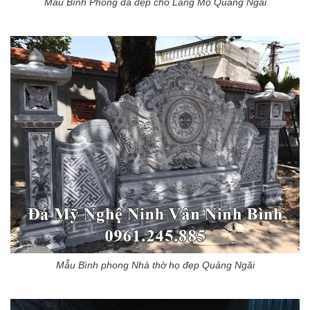
Mẫu Bình Phong đá đẹp cho Lăng Mộ Quảng Ngãi
Mẫu Bình phong Nhà thờ họ đẹp Quảng Ngãi