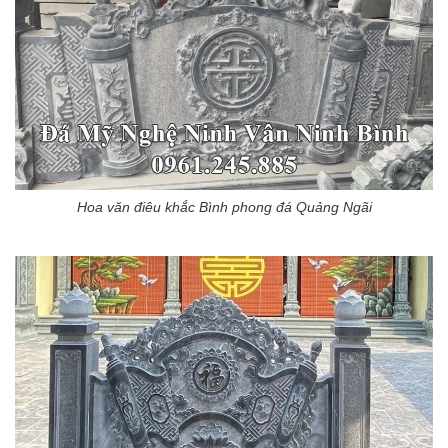
Hoa văn điêu khắc Bình phong đá Quảng Ngãi