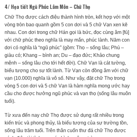
4/ Họa tiết Ngũ Phúc Lâm Môn – Chữ Thọ
Chữ Thọ được cách điệu thành hình tròn, kết hợp với một
vòng tròn bao quanh gồm 5 con dơi và 5 chữ Vạn xen kẽ
nhau. Con dơi trong chữ Hán gọi là bức, đọc cùng âm [fú]
với chữ phúc theo nghĩa là may mắn, phúc lành. Năm con
dơi có nghĩa là “ngũ phúc” (gồm: Thọ – sống lâu; Phú –
giàu có; Khang – bình an; Du – đạo đức; Khảo chung
mệnh – sống lâu cho tới hết đời). Chữ Vạn là cát tường,
biểu tượng cho sự tốt lành. Từ Vạn còn đồng âm với chữ
vạn (10.000) nghĩa là vô số. Như vậy, đặt chữ Thọ trong
vòng 5 con dơi và 5 chữ Vạn là hàm nghĩa mong ước hay
cầu cho được hưởng ngũ phúc và vạn thọ (sống lâu muôn
tuổi).
Từ xưa đến nay chữ Thọ được sử dụng rất nhiều trong
kiến trúc và phong thủy, là biểu tượng của sự trường tồn,
sống lâu trăm tuổi. Trên thân cuốn thư đá chữ Thọ được