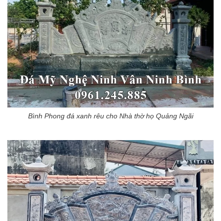
Bình Phong đá xanh rêu cho Nhà thờ họ Quảng Ngãi