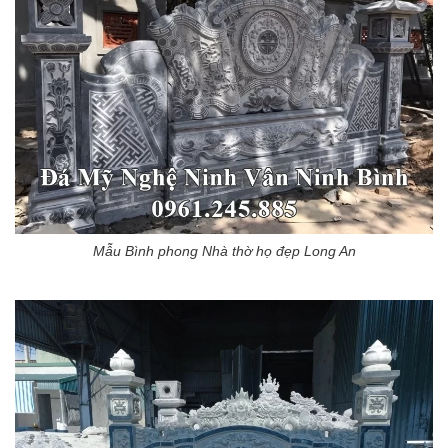
Mẫu Bình phong Nhà thờ họ đẹp Long An