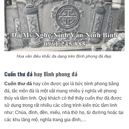
Hoa văn điêu khắc đa dạng trên Bình phong đá đẹp.
Cuốn thư đá
hay Bình phong đá
Cuốn thư đá
hay còn được gọi là bức bình phong bằng
đá, tắc môn đá là một vật mang nhiều ý nghĩa về phong
thủy và tâm linh. Quý khách có thể thấy cuốn thư đá được
sử dụng trong rất nhiều các công trình kiến trúc tâm linh
như: Chùa, đình, đền, miếu, nhà thờ họ, từ đường hoặc tại
các khu lăng mộ, nghĩa trang gia đình,…