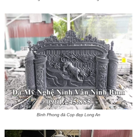
Bình Phong đá Cọp đẹp Long An