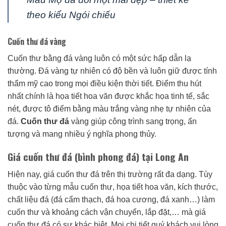
theo kiểu Ngói chiếu
Cuốn thư đá vàng
Cuốn thư bằng đá vàng luôn có một sức hấp dẫn lạ
thường. Đá vàng tự nhiên có độ bền và luôn giữ được tính
thẩm mỹ cao trong mọi điều kiện thời tiết. Điểm thu hút
nhất chính là họa tiết hoa văn được khắc họa tinh tế, sắc
nét, được tô điểm bằng màu trắng vàng nhẹ tự nhiên của
đá.
Cuốn thư đá
vàng giúp công trình sang trọng, ấn
tượng và mang nhiều ý nghĩa phong thủy.
Giá cuốn thư đá (bình phong đá) tại Long An
Hiện nay, giá cuốn thư đá trên thị trường rất đa dạng. Tùy
thuộc vào từng mẫu cuốn thư, họa tiết hoa văn, kích thước,
chất liệu đá (đá cẩm thạch, đá hoa cương, đá xanh…) làm
cuốn thư và khoảng cách vận chuyển, lắp đặt,… mà giá
cuốn thư đá có sự khác biệt. Mọi chi tiết quý khách vui lòng