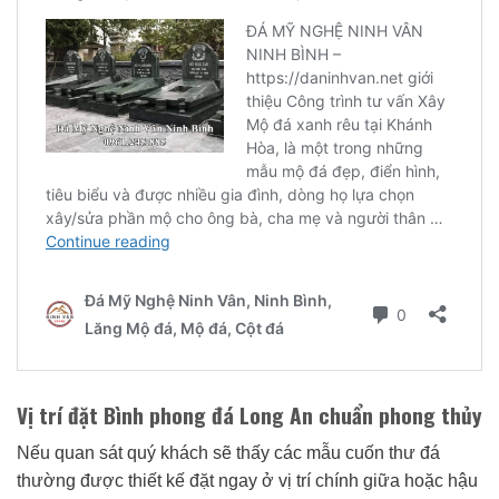
Vị trí đặt Bình phong đá Long An chuẩn phong thủy
Nếu quan sát quý khách sẽ thấy các mẫu cuốn thư đá
thường được thiết kế đặt ngay ở vị trí chính giữa hoặc hậu