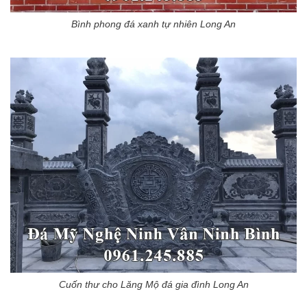
Bình phong đá xanh tự nhiên Long An
Cuốn thư cho Lăng Mộ đá gia đình Long An