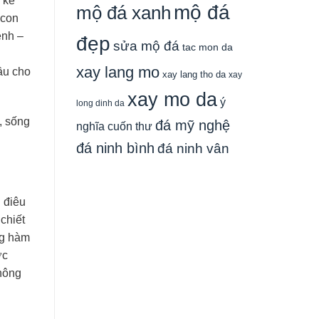
 kẽ
mộ đá
mộ đá xanh
 con
ệnh –
đẹp
sửa mộ đá
tac mon da
xay lang mo
ầu cho
xay lang tho da
xay
xay mo da
ý
long dinh da
, sống
đá mỹ nghệ
nghĩa cuốn thư
đá ninh bình
đá ninh vân
 điêu
 chiết
ng hàm
ợc
không