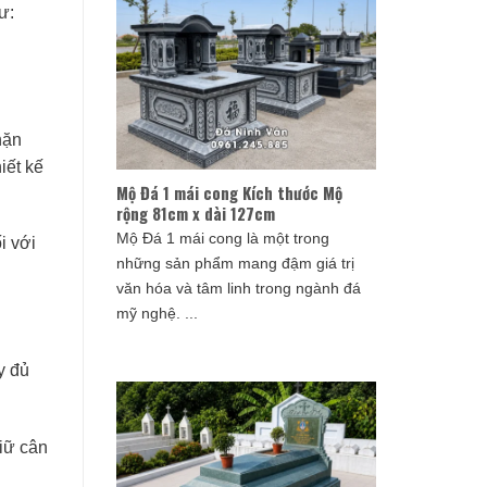
ư:
hặn
iết kế
Mộ Đá 1 mái cong Kích thước Mộ
rộng 81cm x dài 127cm
Mộ Đá 1 mái cong là một trong
i với
những sản phẩm mang đậm giá trị
văn hóa và tâm linh trong ngành đá
mỹ nghệ. ...
y đủ
iữ cân