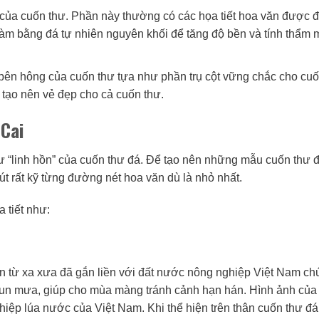
 của cuốn thư. Phần này thường có các họa tiết hoa văn được đ
làm bằng đá tự nhiên nguyên khối để tăng độ bền và tính thẩm 
 bên hông của cuốn thư tựa như phần trụ cột vững chắc cho cuố
 tạo nên vẻ đẹp cho cả cuốn thư.
 Cai
hư “linh hồn” của cuốn thư đá. Để tạo nên những mẫu cuốn thư 
t rất kỹ từng đường nét hoa văn dù là nhỏ nhất.
 tiết như:
 từ xa xưa đã gắn liền với đất nước nông nghiệp Việt Nam chú
hun mưa, giúp cho mùa màng tránh cảnh hạn hán. Hình ảnh của
iệp lúa nước của Việt Nam. Khi thể hiện trên thân cuốn thư đá