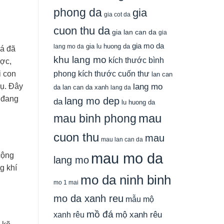
phong da
gia
gia cot da
cuon thu da
gia lan can da
gia
gia mo da
gia lu huong da
lang mo da
đá đã
khu lang mo
kích thước bình
ược,
phong
kích thước cuốn thư
i con
lan can
lang mo
rụ. Đây
da
lan can da xanh
lang da
g đang
lang mo dep
da
lu huong da
mau
mau binh phong
cuon thu
mau
mau lan can da
mau mo da
cộng
lang mo
g khí
mo da ninh binh
mo 1 mai
mo da xanh reu
mẫu mộ
mồ đá
xanh rêu
mộ xanh rêu