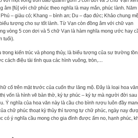
p với một vòng tròn bao quanh gồm 5 con dơi và 5 chữ Vạn xen
ng âm [fú] với chữ phúc theo nghĩa là may mắn, phúc lành. Năm
u; Phú – giàu có; Khang – bình an; Du – đạo đức; Khảo chung m
, biểu tượng cho sự tốt lành. Từ Vạn còn đồng âm với chữ vạn
trong vòng 5 con dơi và 5 chữ Vạn là hàm nghĩa mong ước hay c
 tuổi).
rong kiến trúc và phong thủy, là biểu tượng của sự trường tồn
c cách điệu tài tình qua các hình vuông, tròn,…
ữ cổ trên mặt trước của cuốn thư lăng mộ. Đây là loại hoa văn
 thị vốn là hình vẽ bàn thờ, ký tự phúc – ký tự mà người đời sau
ượu. Ý nghĩa của hoa văn này là cầu cho bình rượu luôn đầy ma
a của chữ phúc thoạt kỳ thủy thì tương tự chữ phúc, ngày nay đư
úc có ý nghĩa cầu mong cho gia đình được ấm no, hạnh phúc, 