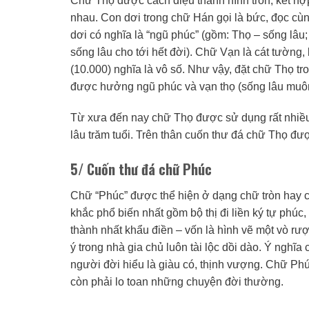
Chữ Thọ được cách điệu thành hình tròn, kết hợ
nhau. Con dơi trong chữ Hán gọi là bức, đọc cù
dơi có nghĩa là “ngũ phúc” (gồm: Thọ – sống lâ
sống lâu cho tới hết đời). Chữ Vạn là cát tường
(10.000) nghĩa là vô số. Như vậy, đặt chữ Thọ 
được hưởng ngũ phúc và vạn thọ (sống lâu muôn
Từ xưa đến nay chữ Thọ được sử dụng rất nhiều t
lâu trăm tuổi. Trên thân cuốn thư đá chữ Thọ đượ
5/ Cuốn thư đá chữ Phúc
Chữ “Phúc” được thể hiện ở dạng chữ tròn hay ch
khắc phổ biến nhất gồm bộ thị đi liền ký tự phúc,
thành nhất khẩu điền – vốn là hình vẽ một vò r
ý trong nhà gia chủ luôn tài lộc dồi dào. Ý nghĩ
người đời hiểu là giàu có, thịnh vượng. Chữ Ph
còn phải lo toan những chuyện đời thường.