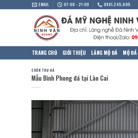
Skip
EMAIL
07:00 - 21:00
0961.245.885
to
content
TRANG CHỦ
GIỚI THIỆU
LĂNG MỘ ĐÁ
MỘ ĐÁ
CUỐN THƯ ĐÁ
Mẫu Bình Phong đá tại Lào Cai