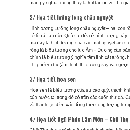
mang ý nghĩa phong thủy là hút tài lộc về cho gia
2/ Họa tiết lưỡng long chầu nguyệt
Hình tượng Lưỡng long chầu nguyệt – hai con r
có từ rất lâu đời. Quả cầu lửa ở hình tượng này 
mà đây là hình tượng quả cầu mặt nguyệt âm dươ
rồng là biểu tượng cho lực Âm – Dương cân bằng,
chính là biểu tượng ý nghĩa tâm linh cát tường,
chi phối vũ trụ (âm thịnh thì dương suy và ngược 
3/ Họa tiết hoa sen
Hoa sen là biểu tượng của sự cao quý, thanh khi
của nước ta, trong đó có trên các cuốn thư đá.
và thanh lọc điều xấu đồng thời cũng tượng trư
4/ Họa tiết Ngũ Phúc Lâm Môn – Chữ Thọ