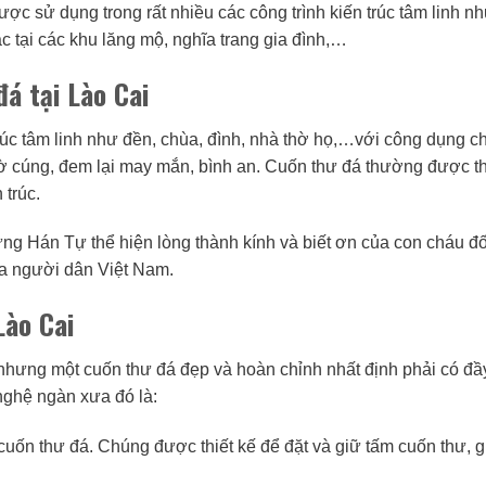
ược sử dụng trong rất nhiều các công trình kiến trúc tâm linh nh
c tại các khu lăng mộ, nghĩa trang gia đình,…
đá tại Lào Cai
úc tâm linh như đền, chùa, đình, nhà thờ họ,…với công dụng c
thờ cúng, đem lại may mắn, bình an. Cuốn thư đá thường được th
 trúc.
 Hán Tự thể hiện lòng thành kính và biết ơn của con cháu đố
ủa người dân Việt Nam.
Lào Cai
nhưng một cuốn thư đá đẹp và hoàn chỉnh nhất định phải có đầ
nghệ ngàn xưa đó là:
ốn thư đá. Chúng được thiết kế để đặt và giữ tấm cuốn thư, g