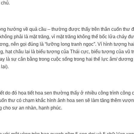
 chủ.
ồng hướng về quả cầu – thường được thấy trên thân cuốn thư 
không phải là mặt trăng, vì mặt trăng không thể bốc lửa cháy đ
ng, nên gọi đúng là “lưỡng long tranh ngọc”. Vì hình tượng ha
 hạt châu lại là biểu tượng của Thái cực, biểu tượng của vũ t
 hay là sự cân bằng trong cuộc sống trong hai thế lực âm/ dươn
lại).
ết do đó họa tiết hoa sen thường thấy ở nhiều công trình công 
 Cuốn thư có chạm khắc hình ảnh hoa sen sẽ làm tăng thêm vượn
ng cho sự an nhàn, hạnh phúc.