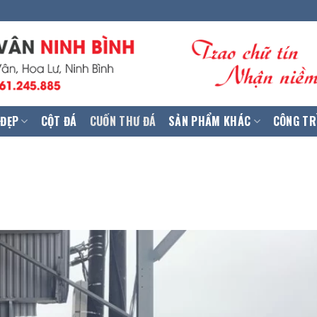
 ĐẸP
CỘT ĐÁ
CUỐN THƯ ĐÁ
SẢN PHẨM KHÁC
CÔNG TR