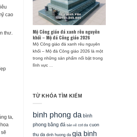
iêu
mỹ cao
Mộ Công giáo đá xanh rêu nguyên
n thư.
khối – Mộ đá Công giáo 2026
Mộ Công giáo đá xanh rêu nguyên
khối – Mộ đá Công giáo 2026 là một
trong những sản phẩm nổi bật trong
lĩnh vực ...
đẹp
TỪ KHÓA TÌM KIẾM
binh phong da
bình
ng ta,
phong bằng đá
cuon
 hoa
cot da
bản vẽ
 sẽ
gia binh
thu da
dinh huong da