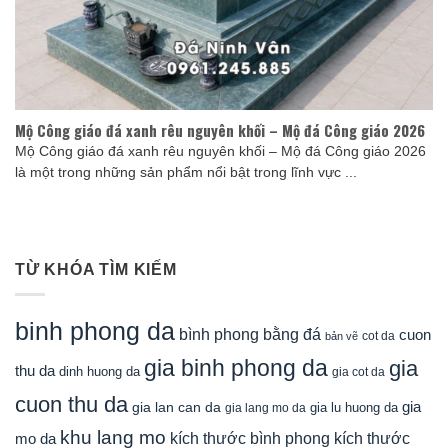
Mộ Công giáo đá xanh rêu nguyên khối – Mộ đá Công giáo 2026
Mộ Công giáo đá xanh rêu nguyên khối – Mộ đá Công giáo 2026
là một trong những sản phẩm nổi bật trong lĩnh vực ...
TỪ KHÓA TÌM KIẾM
binh phong da
bình phong bằng đá
cuon
cot da
bản vẽ
gia binh phong da
gia
thu da
dinh huong da
gia cot da
cuon thu da
gia
gia lan can da
gia lu huong da
gia lang mo da
khu lang mo
mo da
kích thước bình phong
kích thước