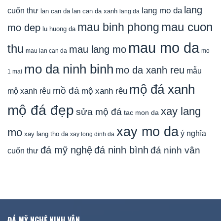
lang
lang mo da
cuốn thư
lan can da
lan can da xanh
lang da
mau cuon
mau binh phong
mo dep
lu huong da
mau mo da
thu
mau lang mo
mau lan can da
mo
mo da ninh binh
mo da xanh reu
mẫu
1 mai
mộ đá xanh
mồ đá
mộ xanh rêu
mộ xanh rêu
mộ đá đẹp
xay lang
sửa mộ đá
tac mon da
xay mo da
mo
ý nghĩa
xay lang tho da
xay long dinh da
đá mỹ nghệ
đá ninh bình
đá ninh vân
cuốn thư
ĐÁ MỸ NGHỆ NINH VÂN