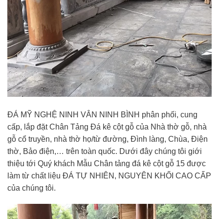
ĐÁ MỸ NGHỆ NINH VÂN NINH BÌNH phân phối, cung
cấp, lắp đặt Chân Tảng Đá kê cột gỗ của Nhà thờ gỗ, nhà
gỗ cổ truyền, nhà thờ họ/từ đường, Đình làng, Chùa, Điện
thờ, Bảo điện,… trên toàn quốc. Dưới đây chúng tôi giới
thiệu tới Quý khách Mẫu Chân tảng đá kê cột gỗ 15 được
làm từ chất liệu ĐÁ TỰ NHIÊN, NGUYÊN KHỐI CAO CẤP
của chúng tôi.