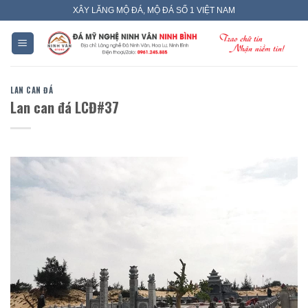
Skip
XÂY LĂNG MỘ ĐÁ, MỘ ĐÁ SỐ 1 VIỆT NAM
to
content
LAN CAN ĐÁ
Lan can đá LCĐ#37