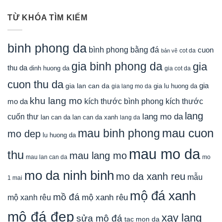
TỪ KHÓA TÌM KIẾM
binh phong da
bình phong bằng đá
cuon
cot da
bản vẽ
gia binh phong da
gia
thu da
dinh huong da
gia cot da
cuon thu da
gia
gia lan can da
gia lu huong da
gia lang mo da
khu lang mo
mo da
kích thước bình phong
kích thước
lang
lang mo da
cuốn thư
lan can da
lan can da xanh
lang da
mau cuon
mau binh phong
mo dep
lu huong da
mau mo da
thu
mau lang mo
mau lan can da
mo
mo da ninh binh
mo da xanh reu
mẫu
1 mai
mộ đá xanh
mồ đá
mộ xanh rêu
mộ xanh rêu
mộ đá đẹp
xay lang
sửa mộ đá
tac mon da