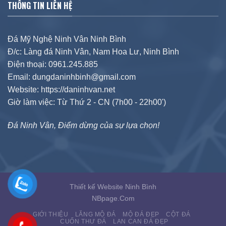
THÔNG TIN LIÊN HỆ
Đá Mỹ Nghệ Ninh Vân Ninh Bình
Đ/c: Làng đá Ninh Vân, Nam Hoa Lư, Ninh Bình
Điện thoại: 0961.245.885
Email: dungdaninhbinh@gmail.com
Website: https://daninhvan.net
Giờ làm việc: Từ Thứ 2 - CN (7h00 - 22h00')
Đá Ninh Vân, Điểm dừng của sự lựa chọn!
Thiết kế Website Ninh Bình
NBpage.Com
GIỚI THIỆU
LĂNG MỘ ĐÁ
MỘ ĐÁ ĐẸP
CỘT ĐÁ
CUỐN THƯ ĐÁ
LAN CAN ĐÁ ĐẸP