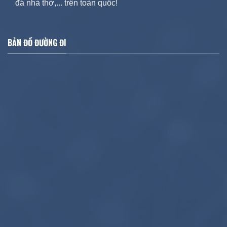
đá nhà thờ,... trên toàn quốc!
BẢN ĐỒ ĐƯỜNG ĐI