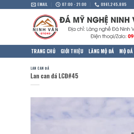
Skip
EMAIL
07:00 - 21:00
0961.245.885
to
content
TRANG CHỦ
GIỚI THIỆU
LĂNG MỘ ĐÁ
MỘ ĐÁ
LAN CAN ĐÁ
Lan can đá LCĐ#45