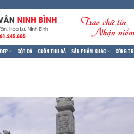
 ĐẸP
CỘT ĐÁ
CUỐN THƯ ĐÁ
SẢN PHẨM KHÁC
CÔNG TR