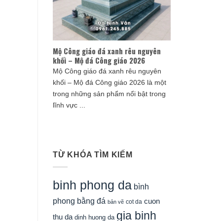
Mộ Công giáo đá xanh rêu nguyên
khối – Mộ đá Công giáo 2026
Mộ Công giáo đá xanh rêu nguyên
khối – Mộ đá Công giáo 2026 là một
trong những sản phẩm nổi bật trong
lĩnh vực ...
TỪ KHÓA TÌM KIẾM
binh phong da
bình
phong bằng đá
cuon
cot da
bản vẽ
gia binh
thu da
dinh huong da