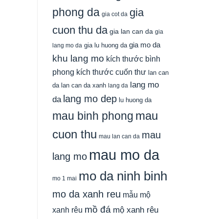
phong da
gia
gia cot da
cuon thu da
gia lan can da
gia
gia mo da
gia lu huong da
lang mo da
khu lang mo
kích thước bình
phong
kích thước cuốn thư
lan can
lang mo
da
lan can da xanh
lang da
lang mo dep
da
lu huong da
mau
mau binh phong
cuon thu
mau
mau lan can da
mau mo da
lang mo
mo da ninh binh
mo 1 mai
mo da xanh reu
mẫu mộ
mồ đá
xanh rêu
mộ xanh rêu