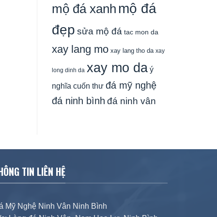
mộ đá
mộ đá xanh
đẹp
sửa mộ đá
tac mon da
xay lang mo
xay lang tho da
xay
xay mo da
ý
long dinh da
đá mỹ nghệ
nghĩa cuốn thư
đá ninh bình
đá ninh vân
HÔNG TIN LIÊN HỆ
á Mỹ Nghệ Ninh Vân Ninh Bình