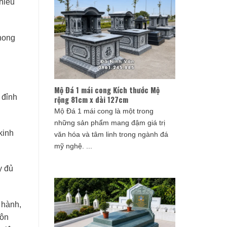
hiều
hong
Mộ Đá 1 mái cong Kích thước Mộ
 đỉnh
rộng 81cm x dài 127cm
Mộ Đá 1 mái cong là một trong
những sản phẩm mang đậm giá trị
kinh
văn hóa và tâm linh trong ngành đá
mỹ nghệ. ...
y đủ
 hành,
uôn