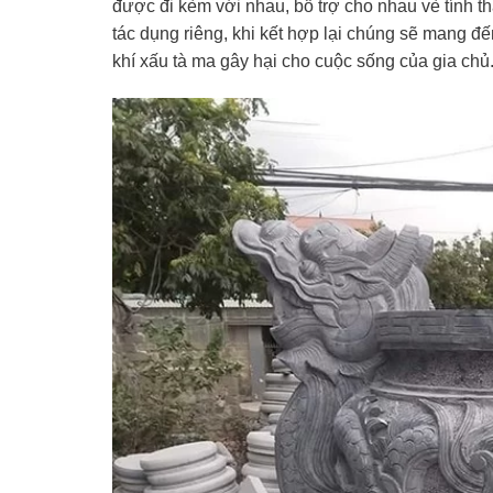
được đi kèm với nhau, bổ trợ cho nhau vè tính t
tác dụng riêng, khi kết hợp lại chúng sẽ mang đế
khí xấu tà ma gây hại cho cuộc sống của gia chủ