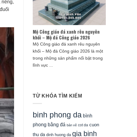
 riêng,
 đuổi
Mộ Công giáo đá xanh rêu nguyên
khối – Mộ đá Công giáo 2026
Mộ Công giáo đá xanh rêu nguyên
khối – Mộ đá Công giáo 2026 là một
trong những sản phẩm nổi bật trong
lĩnh vực ...
TỪ KHÓA TÌM KIẾM
binh phong da
bình
phong bằng đá
cuon
cot da
bản vẽ
gia binh
thu da
dinh huong da