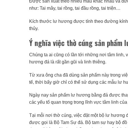
Được sản xuất theo nhiều mẫu khác nhau và được
như: Tai mây, tai rồng, tai đầu rồng, tai triện…
Kích thước lư hương được tính theo đường kính
thủy.
Ý nghĩa việc thờ cúng sản phẩm 
Chúng ta ai cũng có lần tới những nơi tâm linh,
hương đá là rất gần gũi và linh thiêng.
Từ xưa ông cha đã dùng sản phẩm này trong việc 
tế, thời bấy giờ chỉ có thể sử dụng các mẫu lư 
Ngày nay sản phẩm lư hương bằng đá được thay th
các yếu tố quan trọng trong lĩnh vực tâm linh củ
Tại mỗi nơi thờ cúng, việc đặt một bộ lư hương đ
được gọi là Bộ Tam Sự đá. Bộ tam sự hay bộ đồ 