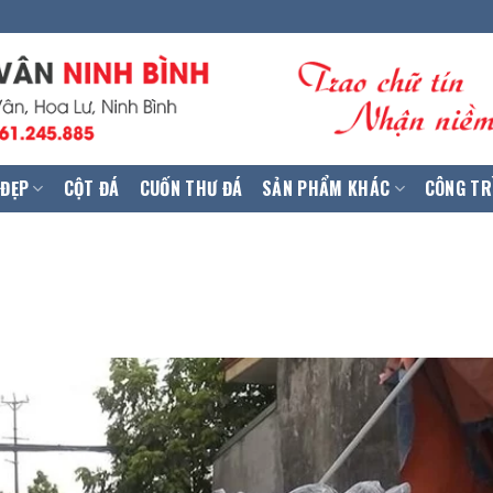
 ĐẸP
CỘT ĐÁ
CUỐN THƯ ĐÁ
SẢN PHẨM KHÁC
CÔNG TR