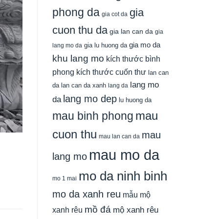
phong da
gia
gia cot da
cuon thu da
gia lan can da
gia
gia mo da
gia lu huong da
lang mo da
khu lang mo
kích thước bình
phong
kích thước cuốn thư
lan can
lang mo
da
lan can da xanh
lang da
lang mo dep
da
lu huong da
mau
mau binh phong
cuon thu
mau
mau lan can da
mau mo da
lang mo
mo da ninh binh
mo 1 mai
mo da xanh reu
mẫu mộ
mồ đá
xanh rêu
mộ xanh rêu