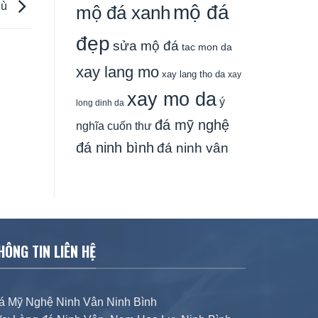
hù
mộ đá
mộ đá xanh
đẹp
sửa mộ đá
tac mon da
xay lang mo
xay lang tho da
xay
xay mo da
ý
long dinh da
đá mỹ nghệ
nghĩa cuốn thư
đá ninh bình
đá ninh vân
HÔNG TIN LIÊN HỆ
á Mỹ Nghệ Ninh Vân Ninh Bình