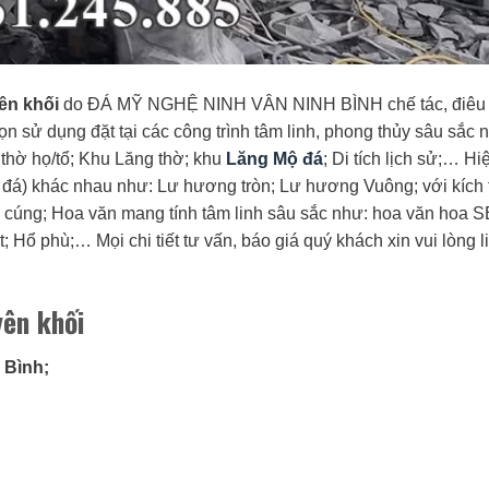
ên khối
do ĐÁ MỸ NGHỆ NINH VÂN NINH BÌNH chế tác, điêu 
n sử dụng đặt tại các công trình tâm linh, phong thủy sâu sắc 
thờ họ/tổ; Khu Lăng thờ; khu
Lăng Mộ đá
; Di tích lịch sử;… Hi
đá) khác nhau như: Lư hương tròn; Lư hương Vuông; với kích
ờ cúng; Hoa văn mang tính tâm linh sâu sắc như: hoa văn hoa 
 phù;… Mọi chi tiết tư vấn, báo giá quý khách xin vui lòng l
ên khối
 Bình;