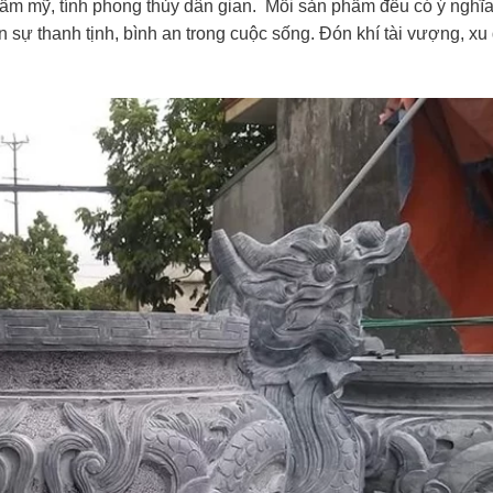
hẩm mỹ, tính phong thủy dân gian. Mỗi sản phẩm đều có ý nghĩa
n sự thanh tịnh, bình an trong cuộc sống. Đón khí tài vượng, xu
.