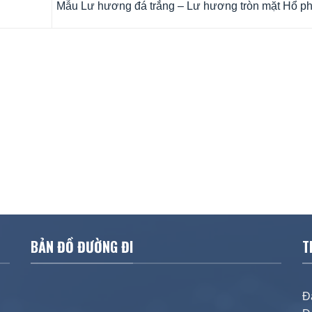
Mẫu Lư hương đá trắng – Lư hương tròn mặt Hổ p
BẢN ĐỒ ĐƯỜNG ĐI
T
Đ