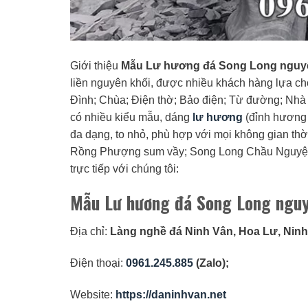
Giới thiệu
Mẫu Lư hương đá Song Long nguy
liền nguyên khối, được nhiều khách hàng lựa chọ
Đình; Chùa; Điện thờ; Bảo điện; Từ đường; Nhà 
có nhiều kiểu mẫu, dáng
lư hương
(đỉnh hương 
đa dạng, to nhỏ, phù hợp với mọi không gian th
Rồng Phượng sum vầy; Song Long Chầu Nguyệt; Hổ
trực tiếp với chúng tôi:
Mẫu Lư hương đá Song Long nguy
Địa chỉ:
Làng nghề đá Ninh Vân, Hoa Lư, Ninh
Điện thoại:
0961.245.885
(Zalo);
Website:
https://daninhvan.net