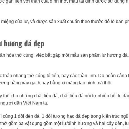
 gắn liền với thân của đỉnh thờ, mẫu tai đỉnh được sử dụng n
 miệng của lư, và được sản xuất chuẩn theo thước đỏ lỗ ban p
lư hương đá đẹp
 văn hóa thờ cúng, việc bắt gặp một mẫu sản phẩm lư hương đá,
thắp nhang thờ cúng tổ tiên, hay các thần linh. Do hoàn cảnh 
hương bằng xây gạch hay bằng xi măng tạo hình mà thôi.
ế cho những chất liệu đá, chất liệu đá núi tự nhiên hội tụ đầ
a người dân Việt Nam ta.
i cùng 1 đôi đèn đá, 1 đôi tượng hạc đá đẹp trong kiến trúc ngũ
thờ gồm ba vật dụng gồm một lư/đỉnh hương và hai cây đèn, l