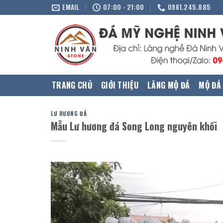
Skip
EMAIL
07:00 - 21:00
0961.245.885
to
content
TRANG CHỦ
GIỚI THIỆU
LĂNG MỘ ĐÁ
MỘ ĐÁ
LƯ HƯƠNG ĐÁ
Mẫu Lư hương đá Song Long nguyên khối