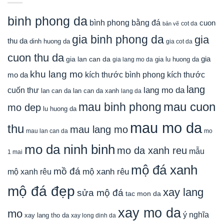
binh phong da
bình phong bằng đá
cuon
cot da
bản vẽ
gia binh phong da
gia
thu da
dinh huong da
gia cot da
cuon thu da
gia
gia lan can da
gia lu huong da
gia lang mo da
khu lang mo
mo da
kích thước bình phong
kích thước
lang
lang mo da
cuốn thư
lan can da
lan can da xanh
lang da
mau cuon
mau binh phong
mo dep
lu huong da
mau mo da
thu
mau lang mo
mau lan can da
mo
mo da ninh binh
mo da xanh reu
mẫu
1 mai
mộ đá xanh
mồ đá
mộ xanh rêu
mộ xanh rêu
mộ đá đẹp
xay lang
sửa mộ đá
tac mon da
xay mo da
mo
ý nghĩa
xay lang tho da
xay long dinh da