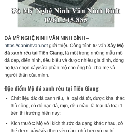
ĐÁ MỸ NGHỆ NINH VÂN NINH BÌNH
–
https://daninhvan.net
giới thiệu Công trình tư vấn
Xây Mộ
đá xanh rêu tại Tiền Giang
, là một trong những mẫu mộ
đá đẹp, điển hình, tiêu biểu và được nhiều gia đình, dòng
họ lựa chọn xây/sửa phần mộ cho ông bà, cha mẹ và
người thân của mình.
Đặc điểm Mộ đá xanh rêu tại Tiền Giang
Chất liệu đá: đá xanh rêu, là loại đá tốt, được khai thác
thủ công, có độ nạc đá, mịn, đều mầu, là loại đá loại 1
trên thị trường hiện nay;
Kích thước: Mộ với kích thước đa dạng khác nhau, có
thể được xây/sửa theo yêu cầu, phù hợp với vị trí,