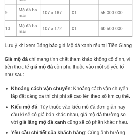
Mộ đá ba
9
107 x 167
01
55.000.000
mái
Mộ đá ba
10
107 x 172
01
60.500.000
mái
Lưu ý khi xem Bảng báo giá Mộ đá xanh rêu tại Tiền Giang
Giá mộ đá
chỉ mang tính chất tham khảo không cố định, vì
trên thực tế
giá mộ đá
còn phụ thuộc vào một số yếu tố
như sau:
Khoảng cách vận chuyển
: Khoảng cách vận chuyển
lắp đặt càng xa thì chi phí sẽ cao lên theo số km cụ thể.
Kiểu mộ đá
: Tùy thuộc vào kiểu mộ đá đơn giản hay
cầu kì sẽ có giá bán khác nhau, giá mộ đá thường so
với
giá lăng mộ đá xanh
cũng sẽ có phần khác nhau.
Yêu cầu chi tiết của khách hàng
: Cũng ảnh hưởng