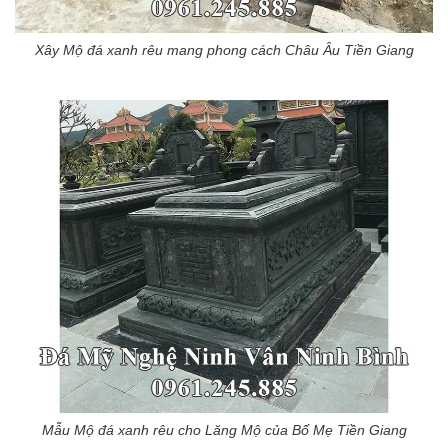
Xây Mộ đá xanh rêu mang phong cách Châu Âu Tiền Giang
Mẫu Mộ đá xanh rêu cho Lăng Mộ của Bố Mẹ Tiền Giang