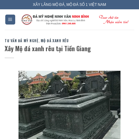
Skip
XÂY LĂNG MỘ ĐÁ, MỘ ĐÁ SỐ 1 VIỆT NAM
to
content
TƯ VẤN ĐÁ MỸ NGHỆ
,
MỘ ĐÁ XANH RÊU
Xây Mộ đá xanh rêu tại Tiền Giang