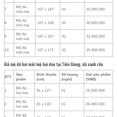
Mộ đá
7
107 x 147
01
25.000.000
một mái
Mộ đá
8
107 x 158
01
30.000.000
một mái
Mộ đá
9
107 x 167
01
32.500.000
một mái
Mộ đá
10
107 x 172
01
35.000.000
một mái
Giá mộ đá hai mái/mộ hai đao tại Tiền Giang, đá xanh rêu
Sản
Kích thước
Số lượng
Giá sản phẩm
STT
phẩm
(cm)
(ngôi)
(VNĐ)
Mộ đá
1
81 x 127
01
25.500.000
hai mái
Mộ đá
2
81 x 133
01
26.000.000
hai mái
Mộ đá