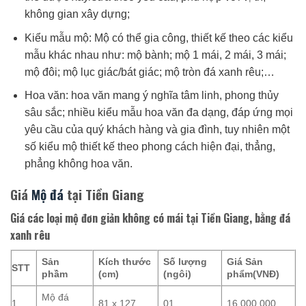
không gian xây dựng;
Kiểu mẫu mộ: Mộ có thể gia công, thiết kế theo các kiểu
mẫu khác nhau như: mộ bành; mộ 1 mái, 2 mái, 3 mái;
mộ đôi; mộ lục giác/bát giác; mộ tròn đá xanh rêu;…
Hoa văn: hoa văn mang ý nghĩa tâm linh, phong thủy
sâu sắc; nhiều kiểu mẫu hoa văn đa dạng, đáp ứng mọi
yêu cầu của quý khách hàng và gia đình, tuy nhiên một
số kiểu mộ thiết kế theo phong cách hiện đại, thẳng,
phẳng không hoa văn.
Giá
Mộ đá
tại Tiền Giang
Giá các loại mộ đơn giản không có mái tại Tiền Giang, bằng đá
xanh rêu
Sản
Kích thước
Số lượng
Giá Sản
STT
phầm
(cm)
(ngôi)
phẩm(VNĐ)
Mộ đá
1
81 x 127
01
16.000.000