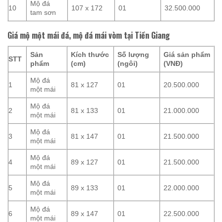
Mộ đá
10
107 x 172
01
32.500.000
tam sơn
Giá mộ một mái đá, mộ đá mái vòm tại Tiền Giang
Sản
Kích thước
Số lượng
Giá sản phẩm
STT
phẩm
(cm)
(ngôi)
(VNĐ)
Mộ đá
1
81 x 127
01
20.500.000
một mái
Mộ đá
2
81 x 133
01
21.000.000
một mái
Mộ đá
3
81 x 147
01
21.500.000
một mái
Mộ đá
4
89 x 127
01
21.500.000
một mái
Mộ đá
5
89 x 133
01
22.000.000
một mái
Mộ đá
6
89 x 147
01
22.500.000
một mái