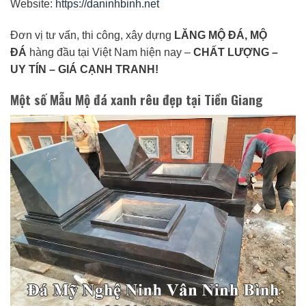
Website:
https://daninhbinh.net
Đơn vị tư vấn, thi công, xây dựng
LĂNG MỘ ĐÁ, MỘ
ĐÁ
hàng đầu tại Việt Nam hiện nay –
CHẤT LƯỢNG –
UY TÍN – GIÁ CẠNH TRANH!
Một số Mẫu Mộ đá xanh rêu đẹp tại Tiền Giang