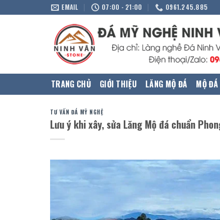
Skip
EMAIL
07:00 - 21:00
0961.245.885
to
content
TRANG CHỦ
GIỚI THIỆU
LĂNG MỘ ĐÁ
MỘ ĐÁ
TƯ VẤN ĐÁ MỸ NGHỆ
Lưu ý khi xây, sửa Lăng Mộ đá chuẩn Phon