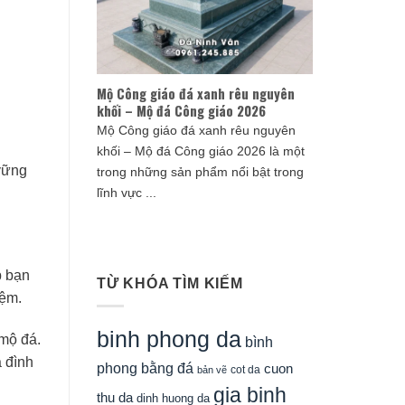
Mộ Công giáo đá xanh rêu nguyên
khối – Mộ đá Công giáo 2026
Mộ Công giáo đá xanh rêu nguyên
khối – Mộ đá Công giáo 2026 là một
vững
trong những sản phẩm nổi bật trong
lĩnh vực ...
p bạn
TỪ KHÓA TÌM KIẾM
iệm.
binh phong da
 mộ đá.
bình
 đình
phong bằng đá
cuon
cot da
bản vẽ
gia binh
thu da
dinh huong da