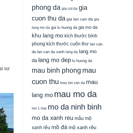
phong da
gia
gia cot da
cuon thu da
gia lan can da
gia
gia mo da
gia lu huong da
lang mo da
khu lang mo
kích thước bình
phong
kích thước cuốn thư
lan can
lang mo
da
lan can da xanh
lang da
lang mo dep
da
lu huong da
ại sự
mau
mau binh phong
cuon thu
mau
mau lan can da
mau mo da
lang mo
mo da ninh binh
mo 1 mai
mo da xanh reu
mẫu mộ
mồ đá
xanh rêu
mộ xanh rêu