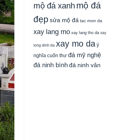
mộ đá
mộ đá xanh
đẹp
sửa mộ đá
tac mon da
xay lang mo
xay lang tho da
xay
xay mo da
ý
long dinh da
đá mỹ nghệ
nghĩa cuốn thư
đá ninh bình
đá ninh vân