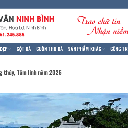
 ĐẸP
CỘT ĐÁ
CUỐN THƯ ĐÁ
SẢN PHẨM KHÁC
CÔNG TR
g thủy, Tâm linh năm 2026