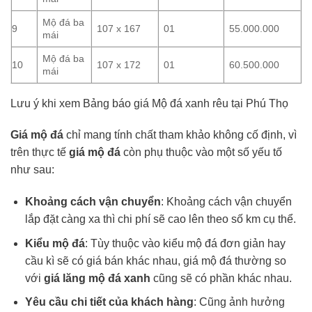
Mộ đá ba
9
107 x 167
01
55.000.000
mái
Mộ đá ba
10
107 x 172
01
60.500.000
mái
Lưu ý khi xem Bảng báo giá Mộ đá xanh rêu tại Phú Thọ
Giá mộ đá
chỉ mang tính chất tham khảo không cố định, vì
trên thực tế
giá mộ đá
còn phụ thuộc vào một số yếu tố
như sau:
Khoảng cách vận chuyển
: Khoảng cách vận chuyển
lắp đặt càng xa thì chi phí sẽ cao lên theo số km cụ thể.
Kiểu mộ đá
: Tùy thuộc vào kiểu mộ đá đơn giản hay
cầu kì sẽ có giá bán khác nhau, giá mộ đá thường so
với
giá lăng mộ đá xanh
cũng sẽ có phần khác nhau.
Yêu cầu chi tiết của khách hàng
: Cũng ảnh hưởng