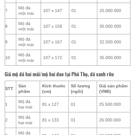
Mộ đá
7
107 x 147
01
25.000.000
một mái
Mộ đá
8
107 x 158
01
30.000.000
một mái
Mộ đá
9
107 x 167
01
32.500.000
một mái
Mộ đá
10
107 x 172
01
35.000.000
một mái
Giá mộ đá hai mái/mộ hai đao tại Phú Thọ, đá xanh rêu
Sản
Kích thước
Số lượng
Giá sản phẩm
STT
phẩm
(cm)
(ngôi)
(VNĐ)
Mộ đá
1
81 x 127
01
25.500.000
hai mái
Mộ đá
2
81 x 133
01
26.000.000
hai mái
Mộ đá