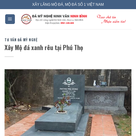
Skip
XÂY LĂNG MỘ ĐÁ, MỘ ĐÁ SỐ 1 VIỆT NAM
to
content
TƯ VẤN ĐÁ MỸ NGHỆ
Xây Mộ đá xanh rêu tại Phú Thọ