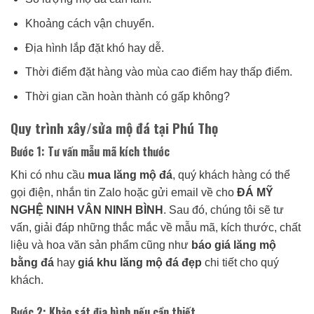
Khoảng cách vận chuyển.
Địa hình lắp đặt khó hay dễ.
Thời điểm đặt hàng vào mùa cao điểm hay thấp điểm.
Thời gian cần hoàn thành có gấp không?
Quy trình xây/sửa mộ đá tại Phú Thọ
Bước 1: Tư vấn mẫu mã kích thước
Khi có nhu cầu
mua lăng mộ đá
, quý khách hàng có thể
gọi điện, nhắn tin Zalo hoặc gửi email về cho
ĐÁ MỸ
NGHỆ NINH VÂN NINH BÌNH
. Sau đó, chúng tôi sẽ tư
vấn, giải đáp những thắc mắc về mẫu mã, kích thước, chất
liệu và hoa văn sản phẩm cũng như
báo giá lăng mộ
bằng đá
hay
giá khu lăng mộ đá đẹp
chi tiết cho quý
khách.
Bước 2: Khảo sát địa hình nếu cần thiết