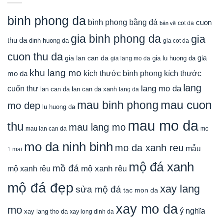
binh phong da
bình phong bằng đá
cuon
cot da
bản vẽ
gia binh phong da
gia
thu da
dinh huong da
gia cot da
cuon thu da
gia
gia lan can da
gia lu huong da
gia lang mo da
khu lang mo
mo da
kích thước bình phong
kích thước
lang
lang mo da
cuốn thư
lan can da
lan can da xanh
lang da
mau cuon
mau binh phong
mo dep
lu huong da
mau mo da
thu
mau lang mo
mau lan can da
mo
mo da ninh binh
mo da xanh reu
mẫu
1 mai
mộ đá xanh
mồ đá
mộ xanh rêu
mộ xanh rêu
mộ đá đẹp
xay lang
sửa mộ đá
tac mon da
xay mo da
mo
ý nghĩa
xay lang tho da
xay long dinh da