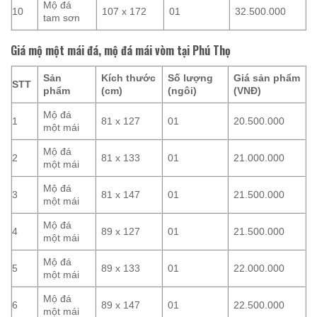
Mộ đá
10
107 x 172
01
32.500.000
tam sơn
Giá mộ một mái đá, mộ đá mái vòm tại Phú Thọ
Sản
Kích thước
Số lượng
Giá sản phẩm
STT
phẩm
(cm)
(ngôi)
(VNĐ)
Mộ đá
1
81 x 127
01
20.500.000
một mái
Mộ đá
2
81 x 133
01
21.000.000
một mái
Mộ đá
3
81 x 147
01
21.500.000
một mái
Mộ đá
4
89 x 127
01
21.500.000
một mái
Mộ đá
5
89 x 133
01
22.000.000
một mái
Mộ đá
6
89 x 147
01
22.500.000
một mái