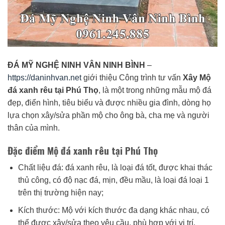
ĐÁ MỸ NGHỆ NINH VÂN NINH BÌNH
–
https://daninhvan.net
giới thiệu Công trình tư vấn
Xây Mộ
đá xanh rêu tại Phú Thọ
, là một trong những mẫu mộ đá
đẹp, điển hình, tiêu biểu và được nhiều gia đình, dòng họ
lựa chọn xây/sửa phần mộ cho ông bà, cha mẹ và người
thân của mình.
Đặc điểm Mộ đá xanh rêu tại Phú Thọ
Chất liệu đá: đá xanh rêu, là loại đá tốt, được khai thác
thủ công, có độ nạc đá, mịn, đều mầu, là loại đá loại 1
trên thị trường hiện nay;
Kích thước: Mộ với kích thước đa dạng khác nhau, có
thể được xây/sửa theo yêu cầu, phù hợp với vị trí,