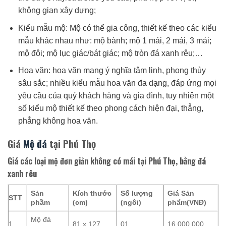
không gian xây dựng;
Kiểu mẫu mộ: Mộ có thể gia công, thiết kế theo các kiểu
mẫu khác nhau như: mộ bành; mộ 1 mái, 2 mái, 3 mái;
mộ đôi; mộ lục giác/bát giác; mộ tròn đá xanh rêu;…
Hoa văn: hoa văn mang ý nghĩa tâm linh, phong thủy
sâu sắc; nhiều kiểu mẫu hoa văn đa dạng, đáp ứng mọi
yêu cầu của quý khách hàng và gia đình, tuy nhiên một
số kiểu mộ thiết kế theo phong cách hiện đại, thẳng,
phẳng không hoa văn.
Giá
Mộ đá
tại Phú Thọ
Giá các loại mộ đơn giản không có mái tại Phú Thọ, bằng đá
xanh rêu
Sản
Kích thước
Số lượng
Giá Sản
STT
phầm
(cm)
(ngôi)
phẩm(VNĐ)
Mộ đá
1
81 x 127
01
16.000.000