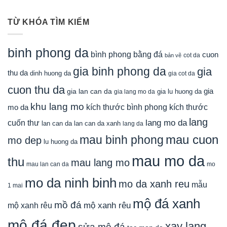
TỪ KHÓA TÌM KIẾM
binh phong da
bình phong bằng đá
cuon
cot da
bản vẽ
gia binh phong da
gia
thu da
dinh huong da
gia cot da
cuon thu da
gia
gia lan can da
gia lu huong da
gia lang mo da
khu lang mo
mo da
kích thước bình phong
kích thước
lang
lang mo da
cuốn thư
lan can da
lan can da xanh
lang da
mau cuon
mau binh phong
mo dep
lu huong da
mau mo da
thu
mau lang mo
mau lan can da
mo
mo da ninh binh
mo da xanh reu
mẫu
1 mai
mộ đá xanh
mồ đá
mộ xanh rêu
mộ xanh rêu
mộ đá đẹp
xay lang
sửa mộ đá