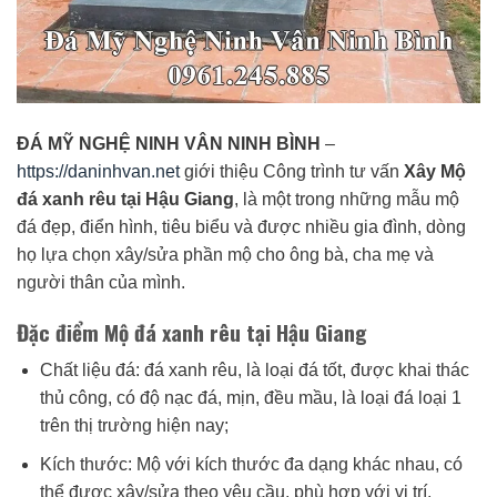
ĐÁ MỸ NGHỆ NINH VÂN NINH BÌNH
–
https://daninhvan.net
giới thiệu Công trình tư vấn
Xây Mộ
đá xanh rêu tại Hậu Giang
, là một trong những mẫu mộ
đá đẹp, điển hình, tiêu biểu và được nhiều gia đình, dòng
họ lựa chọn xây/sửa phần mộ cho ông bà, cha mẹ và
người thân của mình.
Đặc điểm Mộ đá xanh rêu tại Hậu Giang
Chất liệu đá: đá xanh rêu, là loại đá tốt, được khai thác
thủ công, có độ nạc đá, mịn, đều mầu, là loại đá loại 1
trên thị trường hiện nay;
Kích thước: Mộ với kích thước đa dạng khác nhau, có
thể được xây/sửa theo yêu cầu, phù hợp với vị trí,