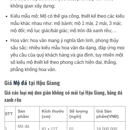
không gian xây dựng;
Kiểu mẫu mộ: Mộ có thể gia công, thiết kế theo các kiểu
mẫu khác nhau như: mộ bành; mộ 1 mái, 2 mái, 3 mái;
mộ đôi; mộ lục giác/bát giác; mộ tròn đá xanh rêu;…
Hoa văn: hoa văn mang ý nghĩa tâm linh, phong thủy
sâu sắc; nhiều kiểu mẫu hoa văn đa dạng, đáp ứng mọi
yêu cầu của quý khách hàng và gia đình, tuy nhiên một
số kiểu mộ thiết kế theo phong cách hiện đại, thẳng,
phẳng không hoa văn.
Giá
Mộ đá
tại Hậu Giang
Giá các loại mộ đơn giản không có mái tại Hậu Giang, bằng đá
xanh rêu
Sản
Kích thước
Số lượng
Giá Sản
STT
phầm
(cm)
(ngôi)
phẩm(VNĐ)
Mộ đá
1
81 x 127
01
16.000.000