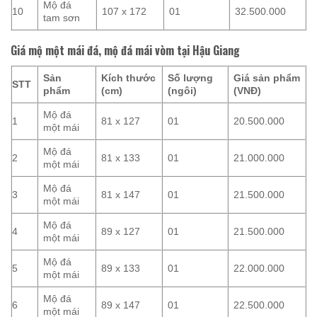
Mộ đá
10
107 x 172
01
32.500.000
tam sơn
Giá mộ một mái đá, mộ đá mái vòm tại Hậu Giang
Sản
Kích thước
Số lượng
Giá sản phẩm
STT
phẩm
(cm)
(ngôi)
(VNĐ)
Mộ đá
1
81 x 127
01
20.500.000
một mái
Mộ đá
2
81 x 133
01
21.000.000
một mái
Mộ đá
3
81 x 147
01
21.500.000
một mái
Mộ đá
4
89 x 127
01
21.500.000
một mái
Mộ đá
5
89 x 133
01
22.000.000
một mái
Mộ đá
6
89 x 147
01
22.500.000
một mái