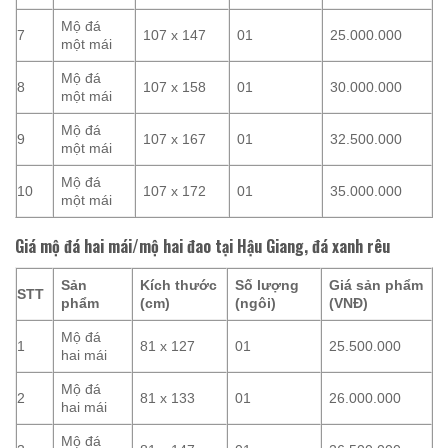
Mộ đá
7
107 x 147
01
25.000.000
một mái
Mộ đá
8
107 x 158
01
30.000.000
một mái
Mộ đá
9
107 x 167
01
32.500.000
một mái
Mộ đá
10
107 x 172
01
35.000.000
một mái
Giá mộ đá hai mái/mộ hai đao tại Hậu Giang, đá xanh rêu
Sản
Kích thước
Số lượng
Giá sản phẩm
STT
phẩm
(cm)
(ngôi)
(VNĐ)
Mộ đá
1
81 x 127
01
25.500.000
hai mái
Mộ đá
2
81 x 133
01
26.000.000
hai mái
Mộ đá