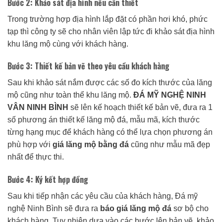
Bước 2: Khảo sát địa hình nếu cần thiết
Trong trường hợp địa hình lắp đặt có phần hơi khó, phức
tạp thì công ty sẽ cho nhân viên lập tức đi khảo sát địa hình
khu lăng mộ cùng với khách hàng.
Bước 3: Thiết kế bản vẽ theo yêu cầu khách hàng
Sau khi khảo sát nắm được các số đo kích thước của lăng
mộ cũng như toàn thể khu lăng mộ.
ĐÁ MỸ NGHỆ NINH
VÂN NINH BÌNH
sẽ lên kế hoạch thiết kế bản vẽ, đưa ra 1
số phương án thiết kế lăng mộ đá, mẫu mã, kích thước
từng hạng mục để khách hàng có thể lựa chọn phương án
phù hợp với
giá lăng mộ bằng đá
cũng như mẫu mã đẹp
nhất để thực thi.
Bước 4: Ký kết hợp đồng
Sau khi tiếp nhận các yêu cầu của khách hàng, Đá mỹ
nghệ Ninh Bình sẽ đưa ra
báo giá lăng mộ đá
sơ bộ cho
khách hàng. Tuy nhiên dựa vào các bước lên bản vẽ, khảo