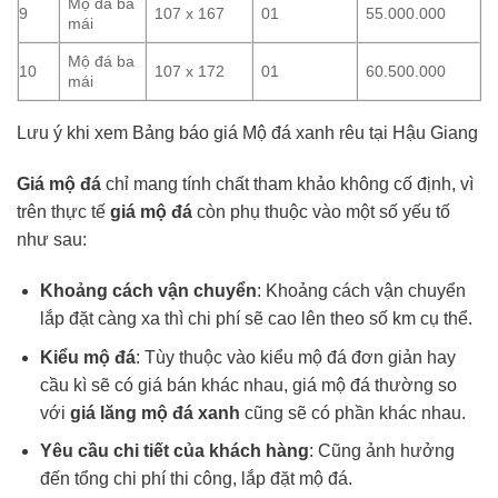
Mộ đá ba
9
107 x 167
01
55.000.000
mái
Mộ đá ba
10
107 x 172
01
60.500.000
mái
Lưu ý khi xem Bảng báo giá Mộ đá xanh rêu tại Hậu Giang
Giá mộ đá
chỉ mang tính chất tham khảo không cố định, vì
trên thực tế
giá mộ đá
còn phụ thuộc vào một số yếu tố
như sau:
Khoảng cách vận chuyển
: Khoảng cách vận chuyển
lắp đặt càng xa thì chi phí sẽ cao lên theo số km cụ thể.
Kiểu mộ đá
: Tùy thuộc vào kiểu mộ đá đơn giản hay
cầu kì sẽ có giá bán khác nhau, giá mộ đá thường so
với
giá lăng mộ đá xanh
cũng sẽ có phần khác nhau.
Yêu cầu chi tiết của khách hàng
: Cũng ảnh hưởng
đến tổng chi phí thi công, lắp đặt mộ đá.