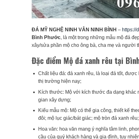
ĐÁ MỸ NGHỆ NINH VÂN NINH BÌNH
–
https:/
Bình Phước
, là một trong những mẫu mộ đá đẹp,
xây/sửa phần mộ cho ông bà, cha mẹ và người t
Đặc điểm Mộ đá xanh rêu tại Bìn
Chất liệu đá: đá xanh rêu, là loại đá tốt, được
thị trường hiện nay;
Kích thước: Mộ với kích thước đa dạng khác n
gian xây dựng;
Kiểu mẫu mộ: Mộ có thể gia công, thiết kế th
đôi; mộ lục giác/bát giác; mộ tròn đá xanh rê
Hoa văn: hoa văn mang ý nghĩa tâm linh, pho
cầu của quý khách hàng và gia đình, tuy nhiên