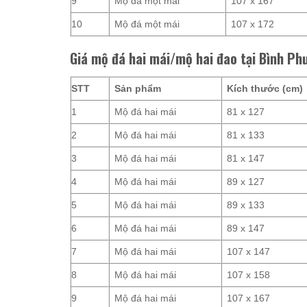
9
Mộ đá một mái
107 x 167
10
Mộ đá một mái
107 x 172
Giá mộ đá hai mái/mộ hai đao tại Bình Ph
STT
Sản phẩm
Kích thước (cm)
1
Mộ đá hai mái
81 x 127
2
Mộ đá hai mái
81 x 133
3
Mộ đá hai mái
81 x 147
4
Mộ đá hai mái
89 x 127
5
Mộ đá hai mái
89 x 133
6
Mộ đá hai mái
89 x 147
7
Mộ đá hai mái
107 x 147
8
Mộ đá hai mái
107 x 158
9
Mộ đá hai mái
107 x 167