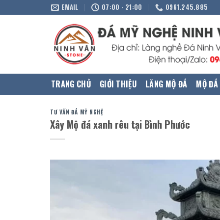
Skip
EMAIL
07:00 - 21:00
0961.245.885
to
content
TRANG CHỦ
GIỚI THIỆU
LĂNG MỘ ĐÁ
MỘ ĐÁ
TƯ VẤN ĐÁ MỸ NGHỆ
Xây Mộ đá xanh rêu tại Bình Phước