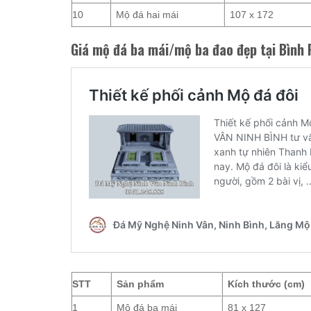
10
Mộ đá hai mái
107 x 172
Giá mộ đá ba mái/mộ ba đao đẹp tại Bình
STT
Sản phẩm
Kích thước (cm)
1
Mộ đá ba mái
81 x 127