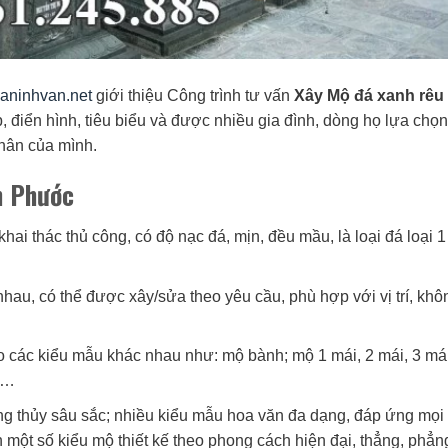
/daninhvan.net
giới thiệu Công trình tư vấn
Xây Mộ đá xanh rêu 
 điển hình, tiêu biểu và được nhiều gia đình, dòng họ lựa chọn
hân của mình.
h Phước
 khai thác thủ công, có độ nạc đá, mịn, đều mầu, là loại đá loại 1
hau, có thể được xây/sửa theo yêu cầu, phù hợp với vị trí, khô
eo các kiểu mẫu khác nhau như: mộ bành; mộ 1 mái, 2 mái, 3 má
u;…
ng thủy sâu sắc; nhiều kiểu mẫu hoa văn đa dạng, đáp ứng mọi
 một số kiểu mộ thiết kế theo phong cách hiện đại, thẳng, phẳn