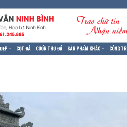
 ĐẸP
CỘT ĐÁ
CUỐN THƯ ĐÁ
SẢN PHẨM KHÁC
CÔNG TR