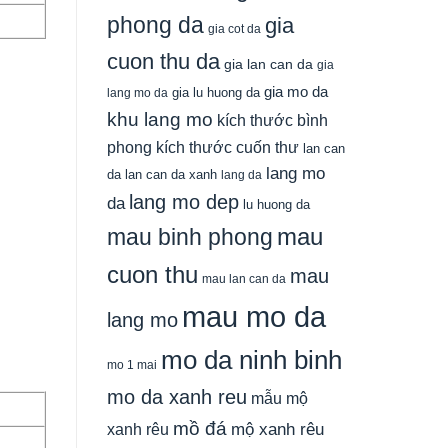
phong da
gia
gia cot da
cuon thu da
gia lan can da
gia
gia mo da
gia lu huong da
lang mo da
khu lang mo
kích thước bình
phong
kích thước cuốn thư
lan can
lang mo
da
lan can da xanh
lang da
lang mo dep
da
lu huong da
mau
mau binh phong
cuon thu
mau
mau lan can da
mau mo da
lang mo
mo da ninh binh
mo 1 mai
mo da xanh reu
mẫu mộ
mồ đá
xanh rêu
mộ xanh rêu