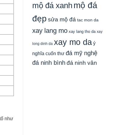
mộ đá
mộ đá xanh
đẹp
sửa mộ đá
tac mon da
xay lang mo
xay lang tho da
xay
xay mo da
ý
long dinh da
đá mỹ nghệ
nghĩa cuốn thư
đá ninh bình
đá ninh vân
tố như