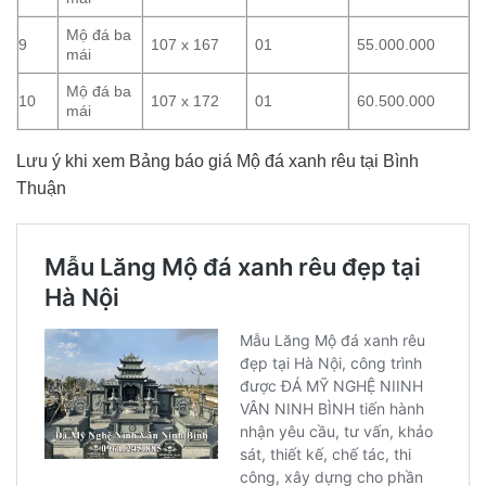
Mộ đá ba
9
107 x 167
01
55.000.000
mái
Mộ đá ba
10
107 x 172
01
60.500.000
mái
Lưu ý khi xem Bảng báo giá Mộ đá xanh rêu tại Bình
Thuận