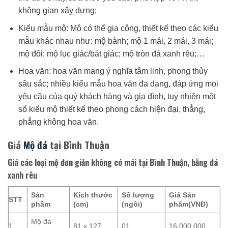
không gian xây dựng;
Kiểu mẫu mộ: Mộ có thể gia công, thiết kế theo các kiểu
mẫu khác nhau như: mộ bành; mộ 1 mái, 2 mái, 3 mái;
mộ đôi; mộ lục giác/bát giác; mộ tròn đá xanh rêu;…
Hoa văn: hoa văn mang ý nghĩa tâm linh, phong thủy
sâu sắc; nhiều kiểu mẫu hoa văn đa dạng, đáp ứng mọi
yêu cầu của quý khách hàng và gia đình, tuy nhiên một
số kiểu mộ thiết kế theo phong cách hiện đại, thẳng,
phẳng không hoa văn.
Giá
Mộ đá
tại Bình Thuận
Giá các loại mộ đơn giản không có mái tại Bình Thuận, bằng đá
xanh rêu
Sản
Kích thước
Số lượng
Giá Sản
STT
phầm
(cm)
(ngôi)
phẩm(VNĐ)
Mộ đá
1
81 x 127
01
16.000.000