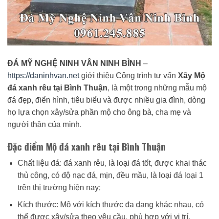
ĐÁ MỸ NGHỆ NINH VÂN NINH BÌNH
–
https://daninhvan.net
giới thiệu Công trình tư vấn
Xây Mộ
đá xanh rêu tại Bình Thuận
, là một trong những mẫu mộ
đá đẹp, điển hình, tiêu biểu và được nhiều gia đình, dòng
họ lựa chọn xây/sửa phần mộ cho ông bà, cha mẹ và
người thân của mình.
Đặc điểm Mộ đá xanh rêu tại Bình Thuận
Chất liệu đá: đá xanh rêu, là loại đá tốt, được khai thác
thủ công, có độ nạc đá, mịn, đều mầu, là loại đá loại 1
trên thị trường hiện nay;
Kích thước: Mộ với kích thước đa dạng khác nhau, có
thể được xây/sửa theo yêu cầu, phù hợp với vị trí,