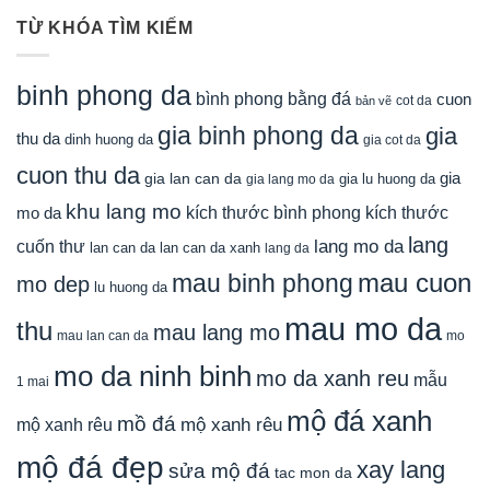
TỪ KHÓA TÌM KIẾM
binh phong da
bình phong bằng đá
cuon
cot da
bản vẽ
gia binh phong da
gia
thu da
dinh huong da
gia cot da
cuon thu da
gia
gia lan can da
gia lu huong da
gia lang mo da
khu lang mo
mo da
kích thước bình phong
kích thước
lang
lang mo da
cuốn thư
lan can da
lan can da xanh
lang da
mau cuon
mau binh phong
mo dep
lu huong da
mau mo da
thu
mau lang mo
mau lan can da
mo
mo da ninh binh
mo da xanh reu
mẫu
1 mai
mộ đá xanh
mồ đá
mộ xanh rêu
mộ xanh rêu
mộ đá đẹp
xay lang
sửa mộ đá
tac mon da