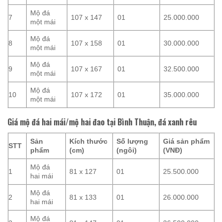
Mộ đá
7
107 x 147
01
25.000.000
một mái
Mộ đá
8
107 x 158
01
30.000.000
một mái
Mộ đá
9
107 x 167
01
32.500.000
một mái
Mộ đá
10
107 x 172
01
35.000.000
một mái
Giá mộ đá hai mái/mộ hai đao tại Bình Thuận, đá xanh rêu
Sản
Kích thước
Số lượng
Giá sản phẩm
STT
phẩm
(cm)
(ngôi)
(VNĐ)
Mộ đá
1
81 x 127
01
25.500.000
hai mái
Mộ đá
2
81 x 133
01
26.000.000
hai mái
Mộ đá