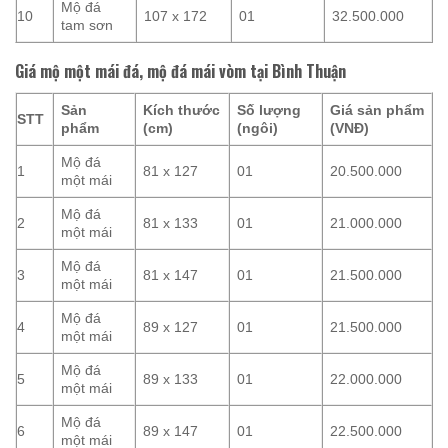
Mộ đá
10
107 x 172
01
32.500.000
tam sơn
Giá mộ một mái đá, mộ đá mái vòm tại Bình Thuận
Sản
Kích thước
Số lượng
Giá sản phẩm
STT
phẩm
(cm)
(ngôi)
(VNĐ)
Mộ đá
1
81 x 127
01
20.500.000
một mái
Mộ đá
2
81 x 133
01
21.000.000
một mái
Mộ đá
3
81 x 147
01
21.500.000
một mái
Mộ đá
4
89 x 127
01
21.500.000
một mái
Mộ đá
5
89 x 133
01
22.000.000
một mái
Mộ đá
6
89 x 147
01
22.500.000
một mái