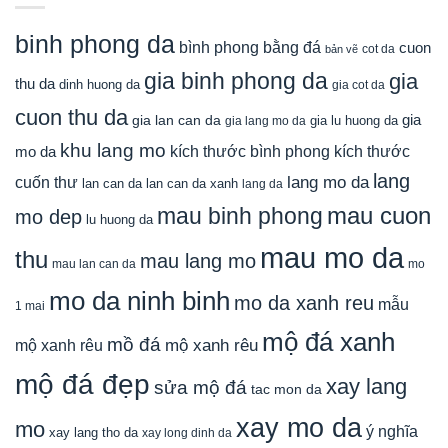
binh phong da
bình phong bằng đá
cuon
cot da
bản vẽ
gia binh phong da
gia
thu da
dinh huong da
gia cot da
cuon thu da
gia
gia lan can da
gia lu huong da
gia lang mo da
khu lang mo
mo da
kích thước bình phong
kích thước
lang
lang mo da
cuốn thư
lan can da
lan can da xanh
lang da
mau cuon
mau binh phong
mo dep
lu huong da
mau mo da
thu
mau lang mo
mau lan can da
mo
mo da ninh binh
mo da xanh reu
mẫu
1 mai
mộ đá xanh
mồ đá
mộ xanh rêu
mộ xanh rêu
mộ đá đẹp
xay lang
sửa mộ đá
tac mon da
xay mo da
mo
ý nghĩa
xay lang tho da
xay long dinh da