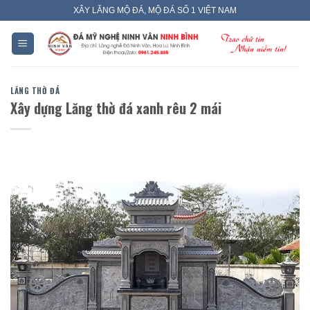
Skip
XÂY LĂNG MỘ ĐÁ, MỘ ĐÁ SỐ 1 VIỆT NAM
to
content
LĂNG THỜ ĐÁ
Xây dựng Lăng thờ đá xanh rêu 2 mái