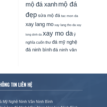
mộ đá
mộ đá xanh
đẹp
sửa mộ đá
tac mon da
xay lang mo
xay lang tho da
xay
xay mo da
ý
long dinh da
đá mỹ nghệ
nghĩa cuốn thư
đá ninh bình
đá ninh vân
HÔNG TIN LIÊN HỆ
á Mỹ Nghệ Ninh Vân Ninh Bình