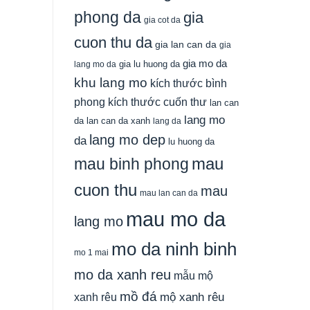
phong da
gia
gia cot da
cuon thu da
gia lan can da
gia
gia mo da
gia lu huong da
lang mo da
khu lang mo
kích thước bình
phong
kích thước cuốn thư
lan can
lang mo
da
lan can da xanh
lang da
lang mo dep
da
lu huong da
mau
mau binh phong
cuon thu
mau
mau lan can da
mau mo da
lang mo
mo da ninh binh
mo 1 mai
mo da xanh reu
mẫu mộ
mồ đá
xanh rêu
mộ xanh rêu