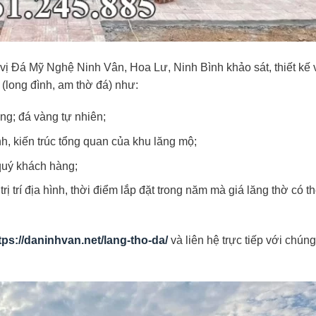
 vị Đá Mỹ Nghệ Ninh Vân, Hoa Lư, Ninh Bình khảo sát, thiết kế v
(long đình, am thờ đá) như:
ắng; đá vàng tự nhiên;
ình, kiến trúc tổng quan của khu lăng mộ;
quý khách hàng;
trị trí địa hình, thời điểm lắp đặt trong năm mà giá lăng thờ có t
tps://daninhvan.net/lang-tho-da/
và liên hệ trực tiếp với chúng