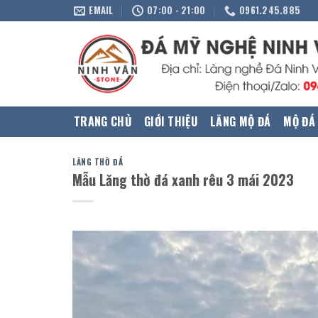
Skip
EMAIL
07:00 - 21:00
0961.245.885
to
content
TRANG CHỦ
GIỚI THIỆU
LĂNG MỘ ĐÁ
MỘ ĐÁ
LĂNG THỜ ĐÁ
Mẫu Lăng thờ đá xanh rêu 3 mái 2023