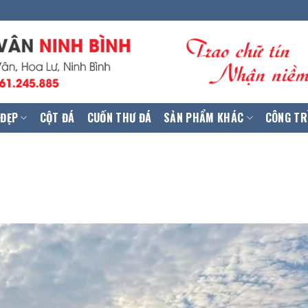
 ĐẸP
CỘT ĐÁ
CUỐN THƯ ĐÁ
SẢN PHẨM KHÁC
CÔNG TR