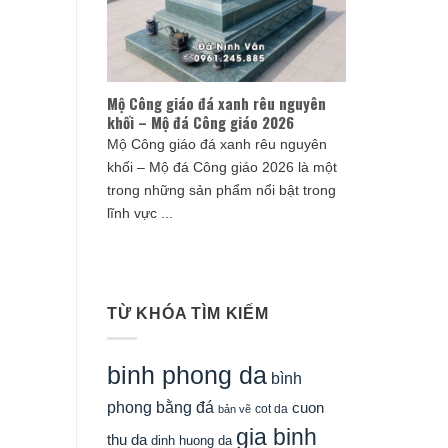
Mộ Công giáo đá xanh rêu nguyên
khối – Mộ đá Công giáo 2026
Mộ Công giáo đá xanh rêu nguyên
khối – Mộ đá Công giáo 2026 là một
trong những sản phẩm nổi bật trong
lĩnh vực ...
TỪ KHÓA TÌM KIẾM
binh phong da
bình
phong bằng đá
cuon
cot da
bản vẽ
gia binh
thu da
dinh huong da