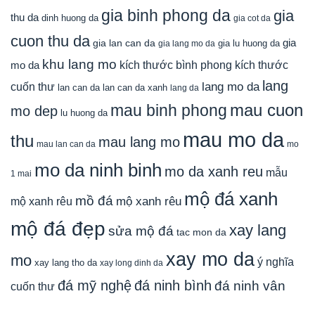
gia binh phong da
gia
thu da
dinh huong da
gia cot da
cuon thu da
gia
gia lan can da
gia lu huong da
gia lang mo da
khu lang mo
mo da
kích thước bình phong
kích thước
lang
lang mo da
cuốn thư
lan can da
lan can da xanh
lang da
mau cuon
mau binh phong
mo dep
lu huong da
mau mo da
thu
mau lang mo
mau lan can da
mo
mo da ninh binh
mo da xanh reu
mẫu
1 mai
mộ đá xanh
mồ đá
mộ xanh rêu
mộ xanh rêu
mộ đá đẹp
xay lang
sửa mộ đá
tac mon da
xay mo da
mo
ý nghĩa
xay lang tho da
xay long dinh da
đá mỹ nghệ
đá ninh bình
đá ninh vân
cuốn thư