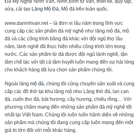
Đá Mỹ Nghệ Ninh Vân, Ninh Bình tư vấn, thiết kế, quy tập,
sửa, cải tạo
Lăng Mộ Đá
, Mộ đá trên toàn quốc.
www.daninhvan.net – là đơn vị lâu năm trong lĩnh vực
cung cấp các sản phẩm đá mỹ nghệ như lăng mộ đá, mộ
đá và các công trình bằng đá khác với đội ngũ thợ lâu
năm, lành nghề đã thực hiện nhiều công trình lớn trong
nước. Các sản phẩm từ đá được đội ngũ lành nghề, tận
tâm chế tác với tất cả tâm huyết luôn mang đến sự hài lòng
cho khách hàng đã lựa chọn sản phẩm chúng tôi.
Ngoài lăng
mộ đá
, chúng tôi cũng chuyên sản xuất và cung
cấp các đồ thờ tại khu lăng mộ như Lăng thờ đá, lan can
đá, cuốn thư đá, bát hương, cây hương, chiếu rồng… Với
phương châm mang đến những sản phẩm đá mỹ nghệ tốt
nhất tại Việt Nam. Chúng tôi luôn luôn hãnh diện về những
sản phẩm mà chúng tôi đang cung cấp luôn mang đến một
giá trị lớn đối với mỗi khác hàng.