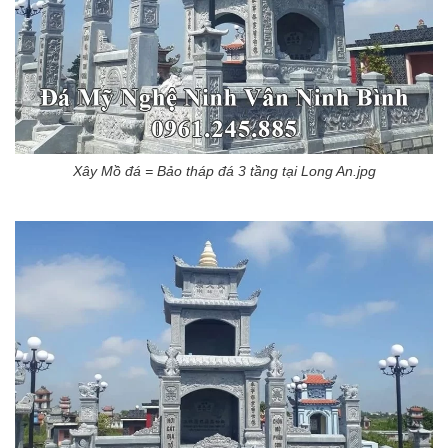
Xây Mồ đá = Bảo tháp đá 3 tầng tại Long An.jpg