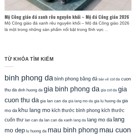
Mộ Công giáo đá xanh rêu nguyên khối – Mộ đá Công giáo 2026
Mộ Công giáo đá xanh rêu nguyên khối – Mộ đá Công giáo 2026
là một trong những sản phẩm nổi bật trong lĩnh vực ...
TỪ KHÓA TÌM KIẾM
binh phong da
bình phong bằng đá
cuon
cot da
bản vẽ
gia binh phong da
gia
thu da
dinh huong da
gia cot da
cuon thu da
gia
gia lan can da
gia lu huong da
gia lang mo da
khu lang mo
mo da
kích thước bình phong
kích thước
lang
lang mo da
cuốn thư
lan can da
lan can da xanh
lang da
mau cuon
mau binh phong
mo dep
lu huong da