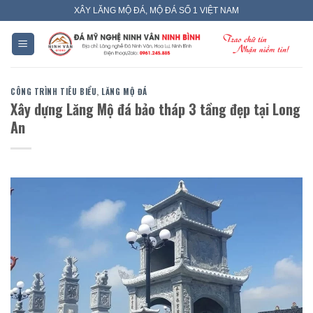
Skip
XÂY LĂNG MỘ ĐÁ, MỘ ĐÁ SỐ 1 VIỆT NAM
to
content
CÔNG TRÌNH TIÊU BIỂU
,
LĂNG MỘ ĐÁ
Xây dựng Lăng Mộ đá bảo tháp 3 tầng đẹp tại Long
An