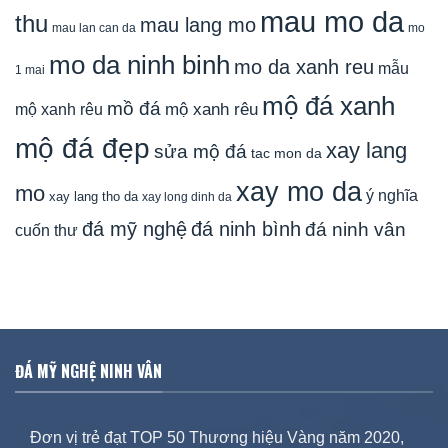
mau mo da
thu
mau lang mo
mau lan can da
mo
mo da ninh binh
mo da xanh reu
mẫu
1 mai
mộ đá xanh
mồ đá
mộ xanh rêu
mộ xanh rêu
mộ đá đẹp
xay lang
sửa mộ đá
tac mon da
xay mo da
mo
ý nghĩa
xay lang tho da
xay long dinh da
đá mỹ nghệ
đá ninh bình
đá ninh vân
cuốn thư
ĐÁ MỸ NGHỆ NINH VÂN
Đơn vị trẻ đạt TOP 50 Thương hiệu Vàng năm 2020,