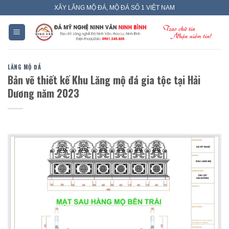
Skip
XÂY LĂNG MỘ ĐÁ, MỘ ĐÁ SỐ 1 VIỆT NAM
to
content
LĂNG MỘ ĐÁ
Bản vẽ thiết kế Khu Lăng mộ đá gia tộc tại Hải
Dương năm 2023