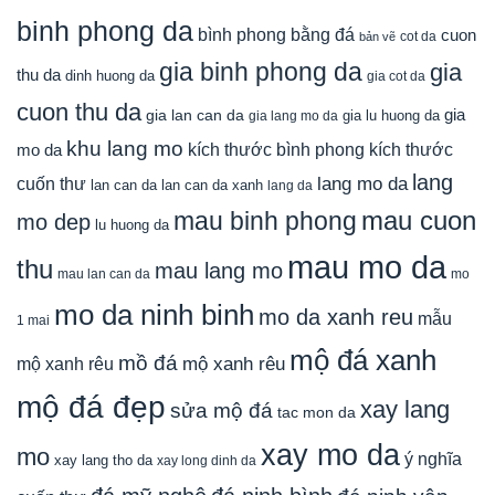
binh phong da
bình phong bằng đá
cuon
cot da
bản vẽ
gia binh phong da
gia
thu da
dinh huong da
gia cot da
cuon thu da
gia
gia lan can da
gia lu huong da
gia lang mo da
khu lang mo
mo da
kích thước bình phong
kích thước
lang
lang mo da
cuốn thư
lan can da
lan can da xanh
lang da
mau cuon
mau binh phong
mo dep
lu huong da
mau mo da
thu
mau lang mo
mau lan can da
mo
mo da ninh binh
mo da xanh reu
mẫu
1 mai
mộ đá xanh
mồ đá
mộ xanh rêu
mộ xanh rêu
mộ đá đẹp
xay lang
sửa mộ đá
tac mon da
xay mo da
mo
ý nghĩa
xay lang tho da
xay long dinh da