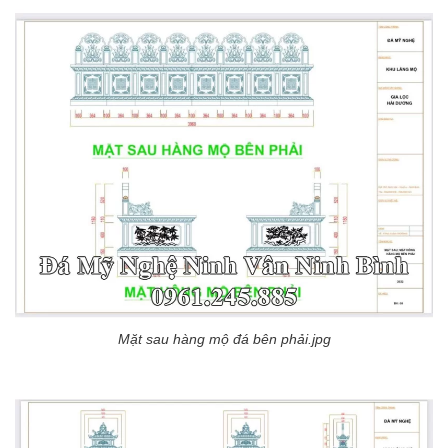
Mặt sau hàng mộ đá bên phải.jpg