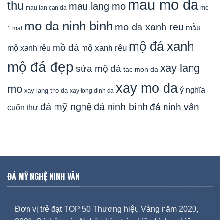
mau mo da
thu
mau lang mo
mau lan can da
mo
mo da ninh binh
mo da xanh reu
mẫu
1 mai
mộ đá xanh
mồ đá
mộ xanh rêu
mộ xanh rêu
mộ đá đẹp
xay lang
sửa mộ đá
tac mon da
xay mo da
mo
ý nghĩa
xay lang tho da
xay long dinh da
đá mỹ nghệ
đá ninh bình
đá ninh vân
cuốn thư
ĐÁ MỸ NGHỆ NINH VÂN
Đơn vị trẻ đạt TOP 50 Thương hiệu Vàng năm 2020,