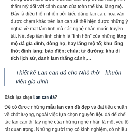
thẩm mỹ đối với cảnh quan của toàn thể khu lăng mộ.
Đây là điều hiển nhiên bởi kiểu dáng lan can, hoa văn
được chạm khắc trên lan can sẽ thể hiện được những ý
nghĩa về mặt tâm linh mà các nghệ nhân muốn truyền
tải. Nét đẹp tâm linh chính là “linh hồn” của những
lăng
mộ đá gia đình, dòng họ, hay lăng mộ tổ; khu lăng
thờ; đình làng; bảo điện; chùa; từ đường; khu di
tích lịch sử, danh lam thắng cảnh,…
Thiết kế Lan can đá cho Nhà thờ – khuôn
viên gia đình
Cách lựa chọn
Lan can đá
?
Để có được những
mẫu lan can đá đẹp
và đạt tiêu chuẩn
về chất lượng, ngoài việc lựa chọn nguyên liệu đá để chế
tác lan can thì tay nghề của những nghệ nhân là một yếu tố
rất quan trọng. Những người thợ có kinh nghiệm, có nhiều