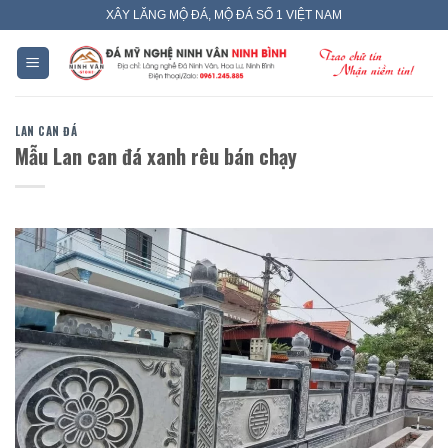
Skip
XÂY LĂNG MỘ ĐÁ, MỘ ĐÁ SỐ 1 VIỆT NAM
to
content
LAN CAN ĐÁ
Mẫu Lan can đá xanh rêu bán chạy