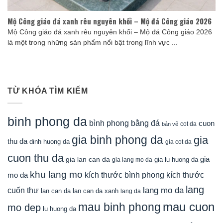
Mộ Công giáo đá xanh rêu nguyên khối – Mộ đá Công giáo 2026
Mộ Công giáo đá xanh rêu nguyên khối – Mộ đá Công giáo 2026
là một trong những sản phẩm nổi bật trong lĩnh vực ...
TỪ KHÓA TÌM KIẾM
binh phong da
bình phong bằng đá
cuon
cot da
bản vẽ
gia binh phong da
gia
thu da
dinh huong da
gia cot da
cuon thu da
gia
gia lan can da
gia lu huong da
gia lang mo da
khu lang mo
mo da
kích thước bình phong
kích thước
lang
lang mo da
cuốn thư
lan can da
lan can da xanh
lang da
mau cuon
mau binh phong
mo dep
lu huong da