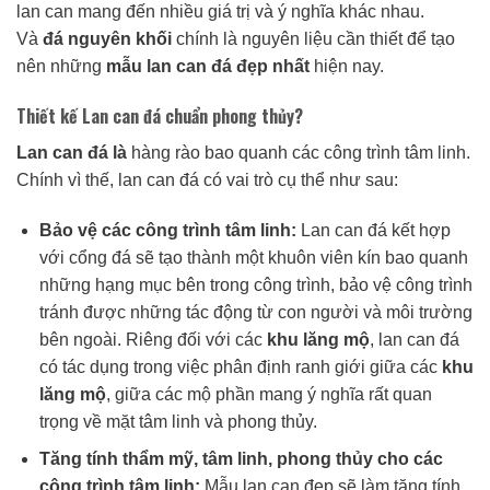
lan can mang đến nhiều giá trị và ý nghĩa khác nhau.
Và
đá nguyên khối
chính là nguyên liệu cần thiết để tạo
nên những
mẫu lan can đá đẹp nhất
hiện nay.
Thiết kế Lan can đá chuẩn phong thủy?
Lan can đá là
hàng rào bao quanh các công trình tâm linh.
Chính vì thế, lan can đá có vai trò cụ thể như sau:
Bảo vệ các công trình tâm linh:
Lan can đá kết hợp
với cổng đá sẽ tạo thành một khuôn viên kín bao quanh
những hạng mục bên trong công trình, bảo vệ công trình
tránh được những tác động từ con người và môi trường
bên ngoài. Riêng đối với các
khu lăng mộ
, lan can đá
có tác dụng trong việc phân định ranh giới giữa các
khu
lăng mộ
, giữa các mộ phần mang ý nghĩa rất quan
trọng về mặt tâm linh và phong thủy.
Tăng tính thẩm mỹ, tâm linh, phong thủy cho các
công trình tâm linh:
Mẫu lan can đẹp sẽ làm tăng tính