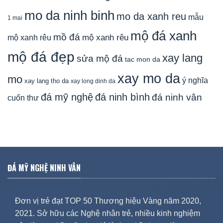
mo da ninh binh
mo da xanh reu
mẫu
1 mai
mộ đá xanh
mồ đá
mộ xanh rêu
mộ xanh rêu
mộ đá đẹp
xay lang
sửa mộ đá
tac mon da
xay mo da
mo
ý nghĩa
xay lang tho da
xay long dinh da
đá mỹ nghệ
đá ninh bình
đá ninh vân
cuốn thư
ĐÁ MỸ NGHỆ NINH VÂN
Đơn vị trẻ đạt TOP 50 Thương hiệu Vàng năm 2020,
2021. Sở hữu các Nghệ nhân trẻ, nhiều kinh nghiệm