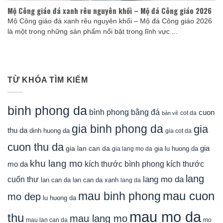
Mộ Công giáo đá xanh rêu nguyên khối – Mộ đá Công giáo 2026
Mộ Công giáo đá xanh rêu nguyên khối – Mộ đá Công giáo 2026
là một trong những sản phẩm nổi bật trong lĩnh vực ...
TỪ KHÓA TÌM KIẾM
binh phong da
bình phong bằng đá
cuon
cot da
bản vẽ
gia binh phong da
gia
thu da
dinh huong da
gia cot da
cuon thu da
gia
gia lan can da
gia lu huong da
gia lang mo da
khu lang mo
mo da
kích thước bình phong
kích thước
lang
lang mo da
cuốn thư
lan can da
lan can da xanh
lang da
mau cuon
mau binh phong
mo dep
lu huong da
mau mo da
thu
mau lang mo
mau lan can da
mo