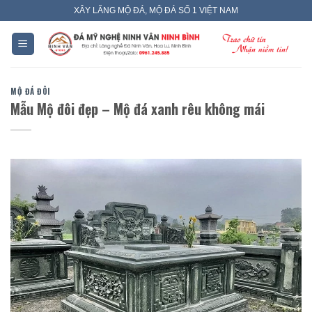
Skip
XÂY LĂNG MỘ ĐÁ, MỘ ĐÁ SỐ 1 VIỆT NAM
to
content
MỘ ĐÁ ĐÔI
Mẫu Mộ đôi đẹp – Mộ đá xanh rêu không mái