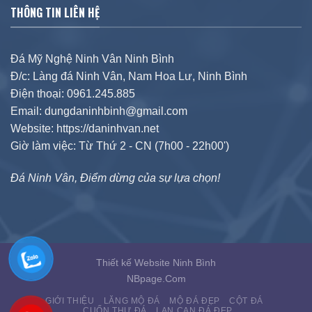
THÔNG TIN LIÊN HỆ
Đá Mỹ Nghệ Ninh Vân Ninh Bình
Đ/c: Làng đá Ninh Vân, Nam Hoa Lư, Ninh Bình
Điện thoại: 0961.245.885
Email: dungdaninhbinh@gmail.com
Website: https://daninhvan.net
Giờ làm việc: Từ Thứ 2 - CN (7h00 - 22h00')
Đá Ninh Vân, Điểm dừng của sự lựa chọn!
Thiết kế Website Ninh Bình
NBpage.Com
GIỚI THIỆU
LĂNG MỘ ĐÁ
MỘ ĐÁ ĐẸP
CỘT ĐÁ
CUỐN THƯ ĐÁ
LAN CAN ĐÁ ĐẸP