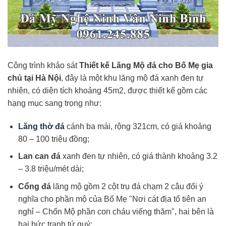
Công trình khảo sát
Thiết kế Lăng Mộ đá cho Bố Mẹ gia
chủ tại Hà Nội
, đây là một khu lăng mộ đá xanh đen tự
nhiên, có diện tích khoảng 45m2, được thiết kế gồm các
hạng mục sang trọng như:
Lăng thờ đá
cánh ba mái, rộng 321cm, có giá khoảng
80 – 100 triệu đồng;
Lan can đá
xanh đen tự nhiên, có giá thành khoảng 3.2
– 3.8 triệu/mét dài;
Cổng đá
lăng mộ gồm 2 cột trụ đá chạm 2 câu đối ý
nghĩa cho phần mộ của Bố Mẹ "Nơi cát địa tổ tiên an
nghỉ – Chốn Mộ phần con cháu viếng thăm", hai bên là
hai bức tranh tứ quý;