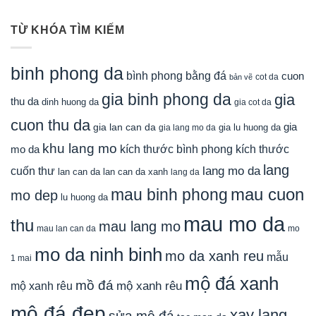
TỪ KHÓA TÌM KIẾM
binh phong da
bình phong bằng đá
cuon
cot da
bản vẽ
gia binh phong da
gia
thu da
dinh huong da
gia cot da
cuon thu da
gia
gia lan can da
gia lu huong da
gia lang mo da
khu lang mo
mo da
kích thước bình phong
kích thước
lang
lang mo da
cuốn thư
lan can da
lan can da xanh
lang da
mau cuon
mau binh phong
mo dep
lu huong da
mau mo da
thu
mau lang mo
mau lan can da
mo
mo da ninh binh
mo da xanh reu
mẫu
1 mai
mộ đá xanh
mồ đá
mộ xanh rêu
mộ xanh rêu
mộ đá đẹp
xay lang
sửa mộ đá