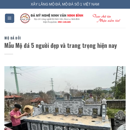
Skip
XÂY LĂNG MỘ ĐÁ, MỘ ĐÁ SỐ 1 VIỆT NAM
to
content
MỘ ĐÁ ĐÔI
Mẫu Mộ đá 5 người đẹp và trang trọng hiện nay