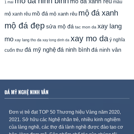
mo da ninh binh
mo da xanh reu
mẫu
1 mai
mộ đá xanh
mồ đá
mộ xanh rêu
mộ xanh rêu
mộ đá đẹp
xay lang
sửa mộ đá
tac mon da
xay mo da
mo
ý nghĩa
xay lang tho da
xay long dinh da
đá mỹ nghệ
đá ninh bình
đá ninh vân
cuốn thư
ĐÁ MỸ NGHỆ NINH VÂN
Đơn vị trẻ đạt TOP 50 Thương hiệu Vàng năm 2020,
2021. Sở hữu các Nghệ nhân trẻ, nhiều kinh nghiệm
của làng nghề, các thợ đá lành nghề được đào tạo cơ