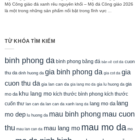
Mộ Công giáo đá xanh rêu nguyên khối – Mộ đá Công giáo 2026
là một trong những sản phẩm nổi bật trong lĩnh vực ...
TỪ KHÓA TÌM KIẾM
binh phong da
bình phong bằng đá
cuon
cot da
bản vẽ
gia binh phong da
gia
thu da
dinh huong da
gia cot da
cuon thu da
gia
gia lan can da
gia lu huong da
gia lang mo da
khu lang mo
mo da
kích thước bình phong
kích thước
lang
lang mo da
cuốn thư
lan can da
lan can da xanh
lang da
mau cuon
mau binh phong
mo dep
lu huong da
mau mo da
thu
mau lang mo
mau lan can da
mo