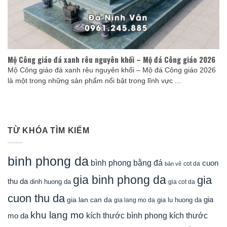
Mộ Công giáo đá xanh rêu nguyên khối – Mộ đá Công giáo 2026
Mộ Công giáo đá xanh rêu nguyên khối – Mộ đá Công giáo 2026
là một trong những sản phẩm nổi bật trong lĩnh vực ...
TỪ KHÓA TÌM KIẾM
binh phong da
bình phong bằng đá
cuon
cot da
bản vẽ
gia binh phong da
gia
thu da
dinh huong da
gia cot da
cuon thu da
gia
gia lan can da
gia lu huong da
gia lang mo da
khu lang mo
mo da
kích thước bình phong
kích thước