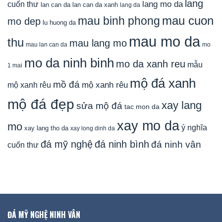
lang
lang mo da
cuốn thư
lan can da
lan can da xanh
lang da
mau cuon
mau binh phong
mo dep
lu huong da
mau mo da
thu
mau lang mo
mau lan can da
mo
mo da ninh binh
mo da xanh reu
mẫu
1 mai
mộ đá xanh
mồ đá
mộ xanh rêu
mộ xanh rêu
mộ đá đẹp
xay lang
sửa mộ đá
tac mon da
xay mo da
mo
ý nghĩa
xay lang tho da
xay long dinh da
đá mỹ nghệ
đá ninh bình
đá ninh vân
cuốn thư
ĐÁ MỸ NGHỆ NINH VÂN