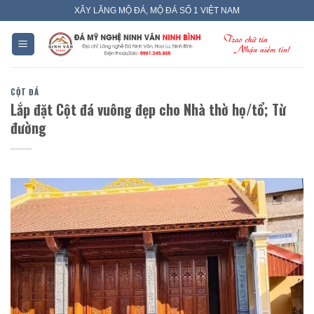
Skip
XÂY LĂNG MỘ ĐÁ, MỘ ĐÁ SỐ 1 VIỆT NAM
to
content
CỘT ĐÁ
Lắp đặt Cột đá vuông đẹp cho Nhà thờ họ/tổ; Từ
đường