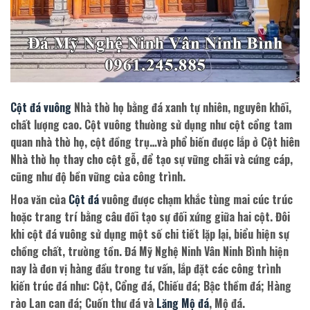
Cột đá vuông
Nhà thờ họ bằng đá xanh tự nhiên, nguyên khối,
chất lượng cao. Cột vuông thường sử dụng như cột cổng tam
quan nhà thờ họ, cột đồng trụ…và phổ biến được lắp ở Cột hiên
Nhà thờ họ thay cho cột gỗ, để tạo sự vững chãi và cứng cáp,
cũng như độ bền vững của công trình.
Hoa văn của
Cột đá
vuông được chạm khắc tùng mai cúc trúc
hoặc trang trí bằng câu đối tạo sự đối xứng giữa hai cột. Đôi
khi cột đá vuông sử dụng một số chi tiết lặp lại, biểu hiện sự
chồng chất, trường tồn. Đá Mỹ Nghệ Ninh Vân Ninh Bình hiện
nay là đơn vị hàng đầu trong tư vấn, lắp đặt các công trình
kiến trúc đá như: Cột, Cổng đá, Chiếu đá; Bậc thềm đá; Hàng
rào Lan can đá; Cuốn thư đá và
Lăng Mộ đá
, Mộ đá.