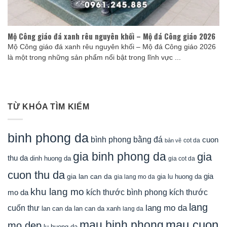
Mộ Công giáo đá xanh rêu nguyên khối – Mộ đá Công giáo 2026
Mộ Công giáo đá xanh rêu nguyên khối – Mộ đá Công giáo 2026
là một trong những sản phẩm nổi bật trong lĩnh vực ...
TỪ KHÓA TÌM KIẾM
binh phong da
bình phong bằng đá
cuon
cot da
bản vẽ
gia binh phong da
gia
thu da
dinh huong da
gia cot da
cuon thu da
gia
gia lan can da
gia lu huong da
gia lang mo da
khu lang mo
mo da
kích thước bình phong
kích thước
lang
lang mo da
cuốn thư
lan can da
lan can da xanh
lang da
mau cuon
mau binh phong
mo dep
lu huong da