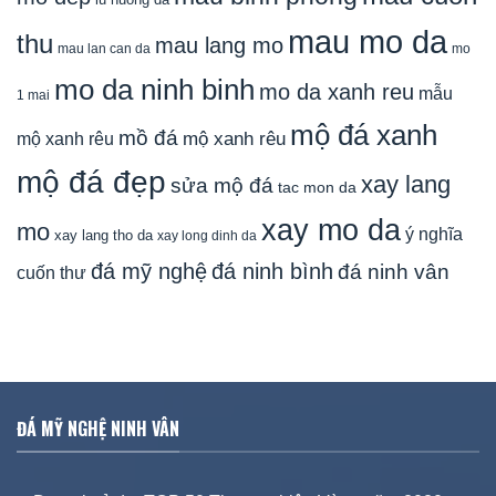
mau mo da
thu
mau lang mo
mau lan can da
mo
mo da ninh binh
mo da xanh reu
mẫu
1 mai
mộ đá xanh
mồ đá
mộ xanh rêu
mộ xanh rêu
mộ đá đẹp
xay lang
sửa mộ đá
tac mon da
xay mo da
mo
ý nghĩa
xay lang tho da
xay long dinh da
đá mỹ nghệ
đá ninh bình
đá ninh vân
cuốn thư
ĐÁ MỸ NGHỆ NINH VÂN