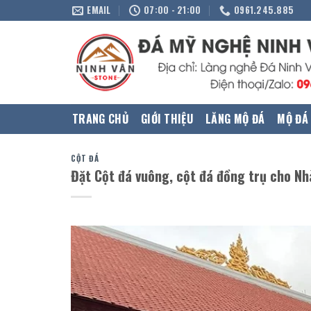
Skip
EMAIL
07:00 - 21:00
0961.245.885
to
content
TRANG CHỦ
GIỚI THIỆU
LĂNG MỘ ĐÁ
MỘ ĐÁ
CỘT ĐÁ
Đặt Cột đá vuông, cột đá đồng trụ cho Nh