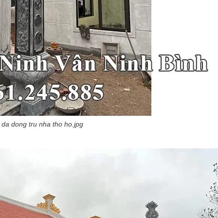
 da dong tru nha tho ho.jpg