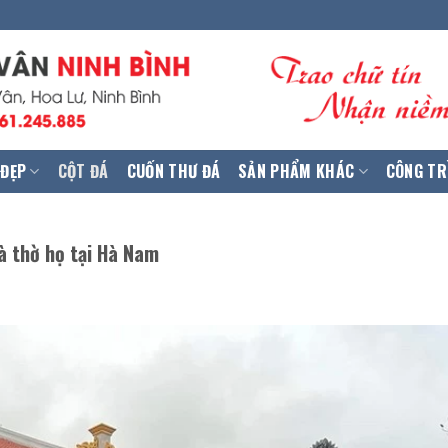
 ĐẸP
CỘT ĐÁ
CUỐN THƯ ĐÁ
SẢN PHẨM KHÁC
CÔNG TR
à thờ họ tại Hà Nam