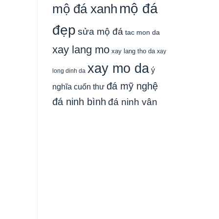
mộ đá
mộ đá xanh
đẹp
sửa mộ đá
tac mon da
xay lang mo
xay lang tho da
xay
xay mo da
ý
long dinh da
đá mỹ nghệ
nghĩa cuốn thư
đá ninh bình
đá ninh vân