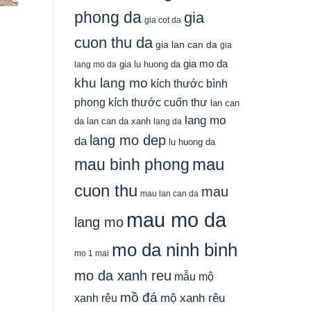
phong da
gia
gia cot da
cuon thu da
gia lan can da
gia
gia mo da
gia lu huong da
lang mo da
khu lang mo
kích thước bình
phong
kích thước cuốn thư
lan can
lang mo
da
lan can da xanh
lang da
lang mo dep
da
lu huong da
mau
mau binh phong
cuon thu
mau
mau lan can da
mau mo da
lang mo
mo da ninh binh
mo 1 mai
mo da xanh reu
mẫu mộ
mồ đá
xanh rêu
mộ xanh rêu