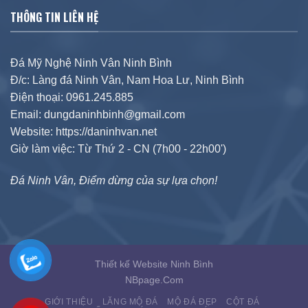
THÔNG TIN LIÊN HỆ
Đá Mỹ Nghệ Ninh Vân Ninh Bình
Đ/c: Làng đá Ninh Vân, Nam Hoa Lư, Ninh Bình
Điện thoại: 0961.245.885
Email: dungdaninhbinh@gmail.com
Website: https://daninhvan.net
Giờ làm việc: Từ Thứ 2 - CN (7h00 - 22h00')
Đá Ninh Vân, Điểm dừng của sự lựa chọn!
Thiết kế Website Ninh Bình
NBpage.Com
GIỚI THIỆU
LĂNG MỘ ĐÁ
MỘ ĐÁ ĐẸP
CỘT ĐÁ