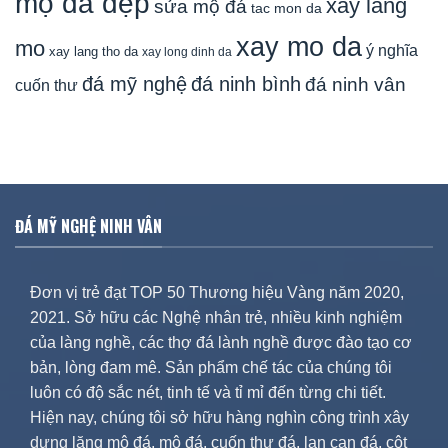
mộ đá đẹp
xay lang
sửa mộ đá
tac mon da
xay mo da
mo
ý nghĩa
xay lang tho da
xay long dinh da
đá mỹ nghệ
đá ninh bình
đá ninh vân
cuốn thư
ĐÁ MỸ NGHỆ NINH VÂN
Đơn vị trẻ đạt TOP 50 Thương hiệu Vàng năm 2020,
2021. Sở hữu các Nghệ nhân trẻ, nhiều kinh nghiệm
của làng nghề, các thợ đá lành nghề được đào tạo cơ
bản, lòng đam mê. Sản phẩm chế tác của chúng tôi
luôn có độ sắc nét, tinh tế và tỉ mỉ đến từng chi tiết.
Hiện nay, chúng tôi sở hữu hàng nghìn công trình xây
dựng lăng mộ đá, mộ đá, cuốn thư đá, lan can đá, cột