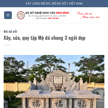
Skip
XÂY LĂNG MỘ ĐÁ, MỘ ĐÁ SỐ 1 VIỆT NAM
to
content
MỘ ĐÁ ĐÔI
Xây, sửa, quy tập Mộ đá chung 3 ngôi đẹp