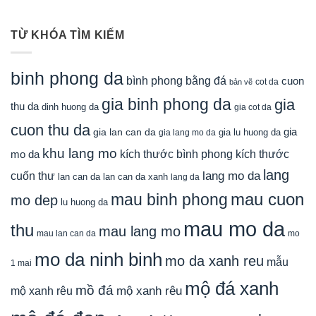
TỪ KHÓA TÌM KIẾM
binh phong da
bình phong bằng đá
cuon
cot da
bản vẽ
gia binh phong da
gia
thu da
dinh huong da
gia cot da
cuon thu da
gia
gia lan can da
gia lu huong da
gia lang mo da
khu lang mo
mo da
kích thước bình phong
kích thước
lang
lang mo da
cuốn thư
lan can da
lan can da xanh
lang da
mau cuon
mau binh phong
mo dep
lu huong da
mau mo da
thu
mau lang mo
mau lan can da
mo
mo da ninh binh
mo da xanh reu
mẫu
1 mai
mộ đá xanh
mồ đá
mộ xanh rêu
mộ xanh rêu