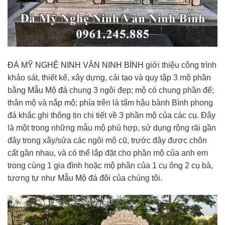
ĐÁ MỸ NGHỆ NINH VÂN NINH BÌNH
giới thiệu công trình
khảo sát, thiết kế, xây dựng, cải tạo và quy tập 3 mộ phần
bằng
Mẫu Mộ đá
chung 3 ngôi đẹp; mộ có chung phần đế;
thân mộ và nắp mộ; phía trên là tấm hậu bành Bình phong
đá khắc ghi thông tin chi tiết về 3 phần mộ của các cụ. Đây
là một trong những mẫu mộ phù hợp, sử dụng rộng rãi gần
đây trong xây/sửa các ngôi mộ cũ, trước đây được chôn
cất gần nhau, và có thể lắp đặt cho phần mộ của anh em
trong cùng 1 gia đình hoặc mộ phần của 1 cụ ông 2 cụ bà,
tương tự như
Mẫu Mộ đá đôi
của chúng tôi.