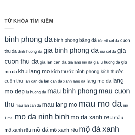
TỪ KHÓA TÌM KIẾM
binh phong da
bình phong bằng đá
cuon
cot da
bản vẽ
gia binh phong da
gia
thu da
dinh huong da
gia cot da
cuon thu da
gia
gia lan can da
gia lu huong da
gia lang mo da
khu lang mo
mo da
kích thước bình phong
kích thước
lang
lang mo da
cuốn thư
lan can da
lan can da xanh
lang da
mau cuon
mau binh phong
mo dep
lu huong da
mau mo da
thu
mau lang mo
mau lan can da
mo
mo da ninh binh
mo da xanh reu
mẫu
1 mai
mộ đá xanh
mồ đá
mộ xanh rêu
mộ xanh rêu