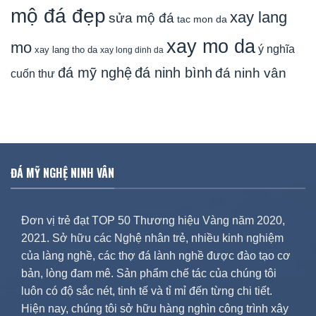
mộ đá đẹp
xay lang
sửa mộ đá
tac mon da
xay mo da
mo
ý nghĩa
xay lang tho da
xay long dinh da
đá mỹ nghệ
đá ninh bình
đá ninh vân
cuốn thư
ĐÁ MỸ NGHỆ NINH VÂN
Đơn vị trẻ đạt TOP 50 Thương hiệu Vàng năm 2020,
2021. Sở hữu các Nghệ nhân trẻ, nhiều kinh nghiệm
của làng nghề, các thợ đá lành nghề được đào tạo cơ
bản, lòng đam mê. Sản phẩm chế tác của chúng tôi
luôn có độ sắc nét, tinh tế và tỉ mỉ đến từng chi tiết.
Hiện nay, chúng tôi sở hữu hàng nghìn công trình xây