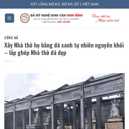
Skip
XÂY LĂNG MỘ ĐÁ, MỘ ĐÁ SỐ 1 VIỆT NAM
to
content
CỔNG ĐÁ
Xây Nhà thờ họ bằng đá xanh tự nhiên nguyên khối
– lắp ghép Nhà thờ đá đẹp