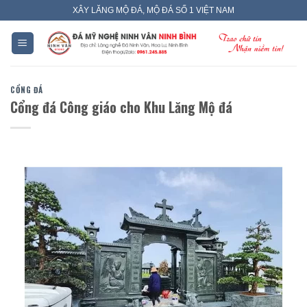
Skip
XÂY LĂNG MỘ ĐÁ, MỘ ĐÁ SỐ 1 VIỆT NAM
to
content
CỔNG ĐÁ
Cổng đá Công giáo cho Khu Lăng Mộ đá