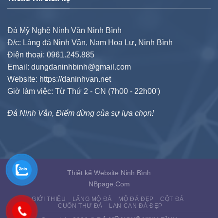
Đá Mỹ Nghệ Ninh Vân Ninh Bình
Đ/c: Làng đá Ninh Vân, Nam Hoa Lư, Ninh Bình
Điện thoại: 0961.245.885
Email: dungdaninhbinh@gmail.com
Website: https://daninhvan.net
Giờ làm việc: Từ Thứ 2 - CN (7h00 - 22h00')
Đá Ninh Vân, Điểm dừng của sự lựa chọn!
Thiết kế Website Ninh Bình
NBpage.Com
GIỚI THIỆU
LĂNG MỘ ĐÁ
MỘ ĐÁ ĐẸP
CỘT ĐÁ
CUỐN THƯ ĐÁ
LAN CAN ĐÁ ĐẸP