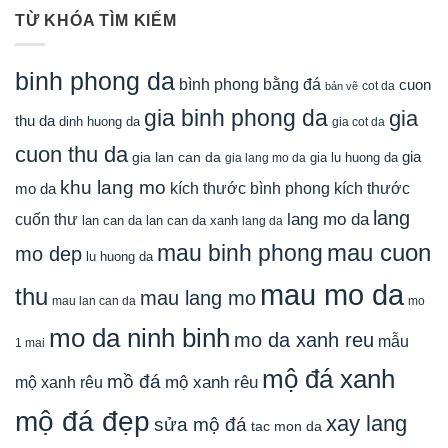
TỪ KHÓA TÌM KIẾM
binh phong da
bình phong bằng đá
cuon
cot da
bản vẽ
gia binh phong da
gia
thu da
dinh huong da
gia cot da
cuon thu da
gia
gia lan can da
gia lu huong da
gia lang mo da
khu lang mo
mo da
kích thước bình phong
kích thước
lang
lang mo da
cuốn thư
lan can da
lan can da xanh
lang da
mau cuon
mau binh phong
mo dep
lu huong da
mau mo da
thu
mau lang mo
mau lan can da
mo
mo da ninh binh
mo da xanh reu
mẫu
1 mai
mộ đá xanh
mồ đá
mộ xanh rêu
mộ xanh rêu
mộ đá đẹp
xay lang
sửa mộ đá
tac mon da