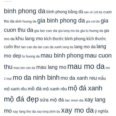
binh phong da
bình phong bằng đá
cuon
cot da
bản vẽ
gia binh phong da
gia
thu da
dinh huong da
gia cot da
cuon thu da
gia
gia lan can da
gia lu huong da
gia lang mo da
khu lang mo
mo da
kích thước bình phong
kích thước
lang
lang mo da
cuốn thư
lan can da
lan can da xanh
lang da
mau cuon
mau binh phong
mo dep
lu huong da
mau mo da
thu
mau lang mo
mau lan can da
mo
mo da ninh binh
mo da xanh reu
mẫu
1 mai
mộ đá xanh
mồ đá
mộ xanh rêu
mộ xanh rêu
mộ đá đẹp
xay lang
sửa mộ đá
tac mon da
xay mo da
mo
ý nghĩa
xay lang tho da
xay long dinh da