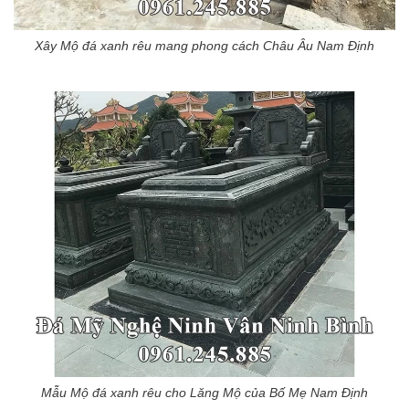
Xây Mộ đá xanh rêu mang phong cách Châu Âu Nam Định
Mẫu Mộ đá xanh rêu cho Lăng Mộ của Bố Mẹ Nam Định