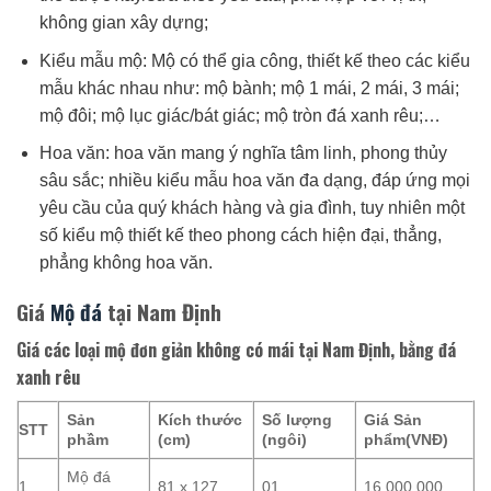
không gian xây dựng;
Kiểu mẫu mộ: Mộ có thể gia công, thiết kế theo các kiểu
mẫu khác nhau như: mộ bành; mộ 1 mái, 2 mái, 3 mái;
mộ đôi; mộ lục giác/bát giác; mộ tròn đá xanh rêu;…
Hoa văn: hoa văn mang ý nghĩa tâm linh, phong thủy
sâu sắc; nhiều kiểu mẫu hoa văn đa dạng, đáp ứng mọi
yêu cầu của quý khách hàng và gia đình, tuy nhiên một
số kiểu mộ thiết kế theo phong cách hiện đại, thẳng,
phẳng không hoa văn.
Giá
Mộ đá
tại Nam Định
Giá các loại mộ đơn giản không có mái tại Nam Định, bằng đá
xanh rêu
Sản
Kích thước
Số lượng
Giá Sản
STT
phầm
(cm)
(ngôi)
phẩm(VNĐ)
Mộ đá
1
81 x 127
01
16.000.000