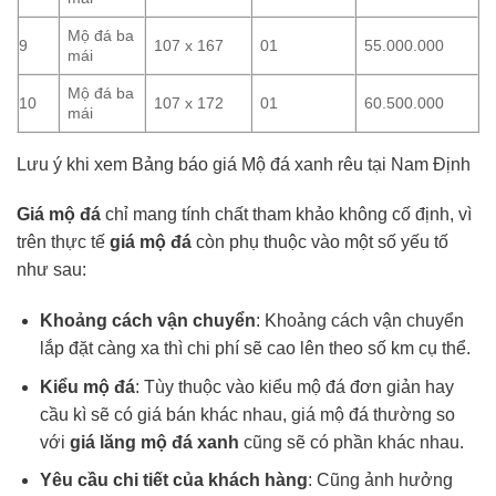
Mộ đá ba
9
107 x 167
01
55.000.000
mái
Mộ đá ba
10
107 x 172
01
60.500.000
mái
Lưu ý khi xem Bảng báo giá Mộ đá xanh rêu tại Nam Định
Giá mộ đá
chỉ mang tính chất tham khảo không cố định, vì
trên thực tế
giá mộ đá
còn phụ thuộc vào một số yếu tố
như sau:
Khoảng cách vận chuyển
: Khoảng cách vận chuyển
lắp đặt càng xa thì chi phí sẽ cao lên theo số km cụ thể.
Kiểu mộ đá
: Tùy thuộc vào kiểu mộ đá đơn giản hay
cầu kì sẽ có giá bán khác nhau, giá mộ đá thường so
với
giá lăng mộ đá xanh
cũng sẽ có phần khác nhau.
Yêu cầu chi tiết của khách hàng
: Cũng ảnh hưởng