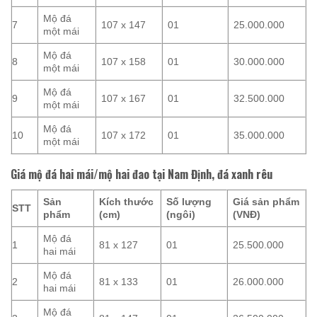
Mộ đá
7
107 x 147
01
25.000.000
một mái
Mộ đá
8
107 x 158
01
30.000.000
một mái
Mộ đá
9
107 x 167
01
32.500.000
một mái
Mộ đá
10
107 x 172
01
35.000.000
một mái
Giá mộ đá hai mái/mộ hai đao tại Nam Định, đá xanh rêu
Sản
Kích thước
Số lượng
Giá sản phẩm
STT
phẩm
(cm)
(ngôi)
(VNĐ)
Mộ đá
1
81 x 127
01
25.500.000
hai mái
Mộ đá
2
81 x 133
01
26.000.000
hai mái
Mộ đá