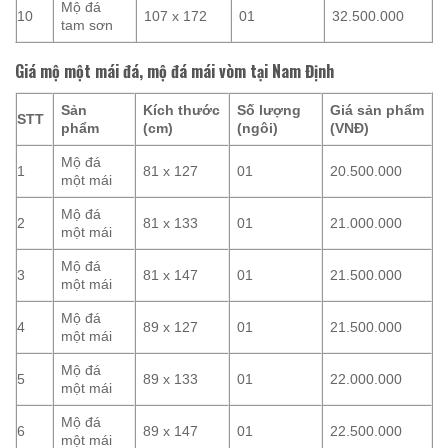
Mộ đá
10
107 x 172
01
32.500.000
tam sơn
Giá mộ một mái đá, mộ đá mái vòm tại Nam Định
Sản
Kích thước
Số lượng
Giá sản phẩm
STT
phẩm
(cm)
(ngôi)
(VNĐ)
Mộ đá
1
81 x 127
01
20.500.000
một mái
Mộ đá
2
81 x 133
01
21.000.000
một mái
Mộ đá
3
81 x 147
01
21.500.000
một mái
Mộ đá
4
89 x 127
01
21.500.000
một mái
Mộ đá
5
89 x 133
01
22.000.000
một mái
Mộ đá
6
89 x 147
01
22.500.000
một mái