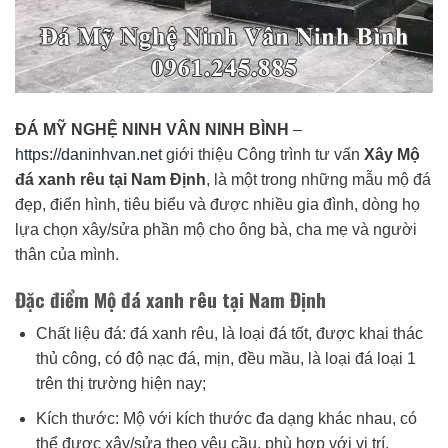
ĐÁ MỸ NGHỆ NINH VÂN NINH BÌNH
–
https://daninhvan.net
giới thiệu Công trình tư vấn
Xây Mộ
đá xanh rêu tại Nam Định
, là một trong những mẫu mộ đá
đẹp, điển hình, tiêu biểu và được nhiều gia đình, dòng họ
lựa chọn xây/sửa phần mộ cho ông bà, cha mẹ và người
thân của mình.
Đặc điểm Mộ đá xanh rêu tại Nam Định
Chất liệu đá: đá xanh rêu, là loại đá tốt, được khai thác
thủ công, có độ nạc đá, mịn, đều mầu, là loại đá loại 1
trên thị trường hiện nay;
Kích thước: Mộ với kích thước đa dạng khác nhau, có
thể được xây/sửa theo yêu cầu, phù hợp với vị trí,