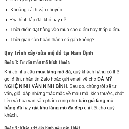
Khoảng cách vận chuyển.
Địa hình lắp đặt khó hay dễ.
Thời điểm đặt hàng vào mùa cao điểm hay thấp điểm.
Thời gian cần hoàn thành có gấp không?
Quy trình xây/sửa mộ đá tại Nam Định
Bước 1: Tư vấn mẫu mã kích thước
Khi có nhu cầu
mua lăng mộ đá
, quý khách hàng có thể
gọi điện, nhắn tin Zalo hoặc gửi email về cho
ĐÁ MỸ
NGHỆ NINH VÂN NINH BÌNH
. Sau đó, chúng tôi sẽ tư
vấn, giải đáp những thắc mắc về mẫu mã, kích thước, chất
liệu và hoa văn sản phẩm cũng như
báo giá lăng mộ
bằng đá
hay
giá khu lăng mộ đá đẹp
chi tiết cho quý
khách.
Bước 2: Khảo sát địa hình nếu cần thiết