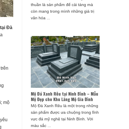
thuần là sản phẩm để cải táng mà
còn mang trong mình những giá trị
văn hóa ...
tại Đà
ửa
 trên
ng
Mộ Đá Xanh Rêu tại Ninh Bình – Mẫu
Mộ Đẹp cho Khu Lăng Mộ Gia Đình
i; mộ
Mộ Đá Xanh Rêu là một trong những
sản phẩm được ưa chuộng trong lĩnh
vực đá mỹ nghệ tại Ninh Bình. Với
 yêu
màu sắc ...
g