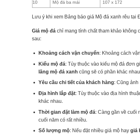
10
Mộ đá ba mái
107 x 172
Lưu ý khi xem Bảng báo giá Mộ đá xanh rêu tại
Giá mộ đá
chỉ mang tính chất tham khảo không cố
sau:
Khoảng cách vận chuyển
: Khoảng cách vận 
Kiểu mộ đá
: Tùy thuộc vào kiểu mộ đá đơn g
lăng mộ đá xanh
cũng sẽ có phần khác nhau
Yêu cầu chi tiết của khách hàng
: Cũng ảnh 
Địa hình lắp đặt
: Tùy thuộc vào địa hình thu
khác nhau.
Thời gian đặt làm mộ đá
: Càng gần về cuối 
cuối năm có rất nhiều.
Số lượng mộ
: Nếu đặt nhiều giá mộ hay
giá