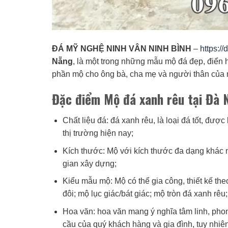
ĐÁ MỸ NGHỆ NINH VÂN NINH BÌNH
–
https:/
Nẵng
, là một trong những mẫu mộ đá đẹp, điển h
phần mộ cho ông bà, cha mẹ và người thân của 
Đặc điểm Mộ đá xanh rêu tại Đà 
Chất liệu đá: đá xanh rêu, là loại đá tốt, được
thị trường hiện nay;
Kích thước: Mộ với kích thước đa dạng khác n
gian xây dựng;
Kiểu mẫu mộ: Mộ có thể gia công, thiết kế th
đôi; mộ lục giác/bát giác; mộ tròn đá xanh rê
Hoa văn: hoa văn mang ý nghĩa tâm linh, pho
cầu của quý khách hàng và gia đình, tuy nhiên