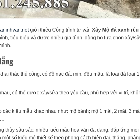
/daninhvan.net
giới thiệu Công trình tư vấn
Xây Mộ đá xanh rêu 
ình, tiêu biểu và được nhiều gia đình, dòng họ lựa chọn xây/s
mình.
Nẵng
 khai thác thủ công, có độ nạc đá, mịn, đều mầu, là loại đá loại 1
hau, có thể được xây/sửa theo yêu cầu, phù hợp với vị trí, khô
eo các kiểu mẫu khác nhau như: mộ bành; mộ 1 mái, 2 mái, 3 má
u;…
ng thủy sâu sắc; nhiều kiểu mẫu hoa văn đa dạng, đáp ứng mọi
 một số kiểu mộ thiết kế theo phong cách hiện đại, thẳng, phẳn