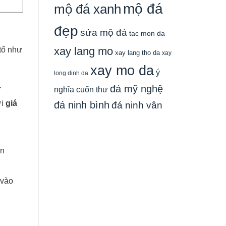
mộ đá
mộ đá xanh
đẹp
sửa mộ đá
tac mon da
xay lang mo
tố như
xay lang tho da
xay
xay mo da
ý
long dinh da
.
đá mỹ nghệ
nghĩa cuốn thư
ới
giá
đá ninh bình
đá ninh vân
án
 vào