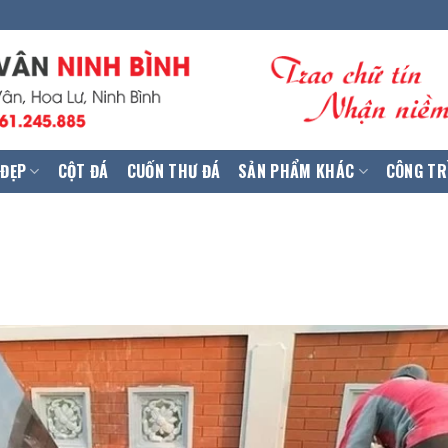
 ĐẸP
CỘT ĐÁ
CUỐN THƯ ĐÁ
SẢN PHẨM KHÁC
CÔNG TR