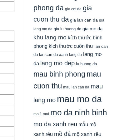
phong da
gia
gia cot da
cuon thu da
gia lan can da
gia
gia mo da
gia lu huong da
lang mo da
khu lang mo
kích thước bình
phong
kích thước cuốn thư
lan can
lang mo
da
lan can da xanh
lang da
lang mo dep
da
lu huong da
mau
mau binh phong
cuon thu
mau
mau lan can da
mau mo da
lang mo
mo da ninh binh
mo 1 mai
mo da xanh reu
mẫu mộ
mồ đá
xanh rêu
mộ xanh rêu