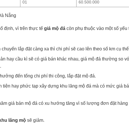
01
60.500.000
 Đà Nẵng
 định, vì trên thực tế
giá mộ đá
còn phụ thuộc vào một số yếu 
chuyển lắp đặt càng xa thì chi phí sẽ cao lên theo số km cụ thể
iản hay cầu kì sẽ có giá bán khác nhau, giá mộ đá thường so v
.
hưởng đến tổng chi phí thi công, lắp đặt mộ đá.
ận tiện hay phức tạp xây dựng khu lăng mộ đá mà có mức giá b
năm giá bán mộ đá có xu hướng tăng vì số lượng đơn đặt hàng
 khu lăng mộ
sẽ giảm.