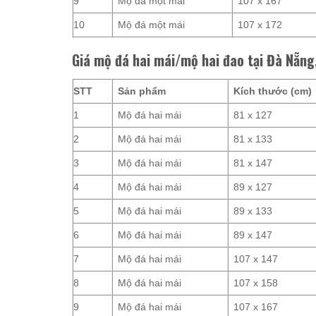
9
Mộ đá một mái
107 x 167
10
Mộ đá một mái
107 x 172
Giá mộ đá hai mái/mộ hai đao tại Đà Nẵng
STT
Sản phẩm
Kích thước (cm)
1
Mộ đá hai mái
81 x 127
2
Mộ đá hai mái
81 x 133
3
Mộ đá hai mái
81 x 147
4
Mộ đá hai mái
89 x 127
5
Mộ đá hai mái
89 x 133
6
Mộ đá hai mái
89 x 147
7
Mộ đá hai mái
107 x 147
8
Mộ đá hai mái
107 x 158
9
Mộ đá hai mái
107 x 167