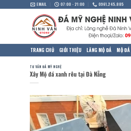
Skip
EMAIL
07:00 - 21:00
0961.245.885
to
content
TRANG CHỦ
GIỚI THIỆU
LĂNG MỘ ĐÁ
MỘ ĐÁ
TƯ VẤN ĐÁ MỸ NGHỆ
Xây Mộ đá xanh rêu tại Đà Nẵng