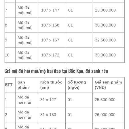
Mộ đá
7
107 x 147
01
25.000.000
một mái
Mộ đá
8
107 x 158
01
30.000.000
một mái
Mộ đá
9
107 x 167
01
32.500.000
một mái
Mộ đá
10
107 x 172
01
35.000.000
một mái
Giá mộ đá hai mái/mộ hai đao tại Bắc Kạn, đá xanh rêu
Sản
Kích thước
Số lượng
Giá sản phẩm
STT
phẩm
(cm)
(ngôi)
(VNĐ)
Mộ đá
1
81 x 127
01
25.500.000
hai mái
Mộ đá
2
81 x 133
01
26.000.000
hai mái
Mộ đá