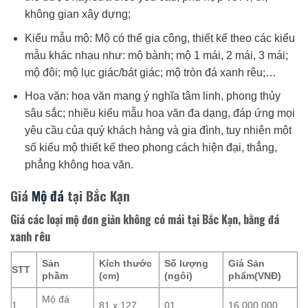
không gian xây dựng;
Kiểu mẫu mộ: Mộ có thể gia công, thiết kế theo các kiểu
mẫu khác nhau như: mộ bành; mộ 1 mái, 2 mái, 3 mái;
mộ đôi; mộ lục giác/bát giác; mộ tròn đá xanh rêu;…
Hoa văn: hoa văn mang ý nghĩa tâm linh, phong thủy
sâu sắc; nhiều kiểu mẫu hoa văn đa dạng, đáp ứng mọi
yêu cầu của quý khách hàng và gia đình, tuy nhiên một
số kiểu mộ thiết kế theo phong cách hiện đại, thẳng,
phẳng không hoa văn.
Giá
Mộ đá
tại Bắc Kạn
Giá các loại mộ đơn giản không có mái tại Bắc Kạn, bằng đá
xanh rêu
Sản
Kích thước
Số lượng
Giá Sản
STT
phầm
(cm)
(ngôi)
phẩm(VNĐ)
Mộ đá
1
81 x 127
01
16.000.000