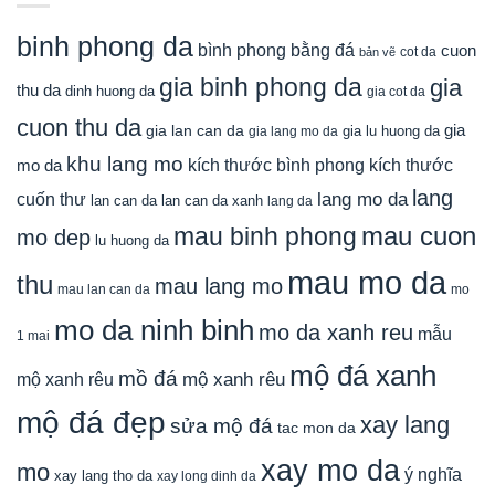
binh phong da
bình phong bằng đá
cuon
cot da
bản vẽ
gia binh phong da
gia
thu da
dinh huong da
gia cot da
cuon thu da
gia
gia lan can da
gia lu huong da
gia lang mo da
khu lang mo
mo da
kích thước bình phong
kích thước
lang
lang mo da
cuốn thư
lan can da
lan can da xanh
lang da
mau cuon
mau binh phong
mo dep
lu huong da
mau mo da
thu
mau lang mo
mau lan can da
mo
mo da ninh binh
mo da xanh reu
mẫu
1 mai
mộ đá xanh
mồ đá
mộ xanh rêu
mộ xanh rêu
mộ đá đẹp
xay lang
sửa mộ đá
tac mon da
xay mo da
mo
ý nghĩa
xay lang tho da
xay long dinh da