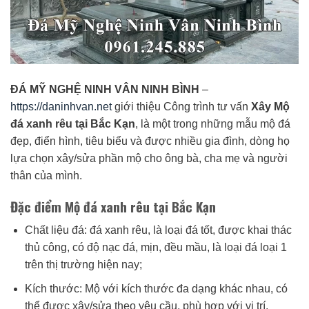
ĐÁ MỸ NGHỆ NINH VÂN NINH BÌNH
–
https://daninhvan.net
giới thiệu Công trình tư vấn
Xây Mộ
đá xanh rêu tại Bắc Kạn
, là một trong những mẫu mộ đá
đẹp, điển hình, tiêu biểu và được nhiều gia đình, dòng họ
lựa chọn xây/sửa phần mộ cho ông bà, cha mẹ và người
thân của mình.
Đặc điểm Mộ đá xanh rêu tại Bắc Kạn
Chất liệu đá: đá xanh rêu, là loại đá tốt, được khai thác
thủ công, có độ nạc đá, mịn, đều mầu, là loại đá loại 1
trên thị trường hiện nay;
Kích thước: Mộ với kích thước đa dạng khác nhau, có
thể được xây/sửa theo yêu cầu, phù hợp với vị trí,