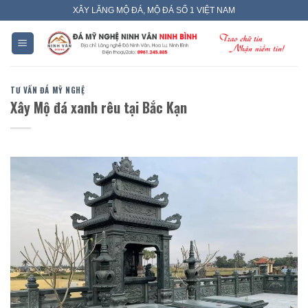
Skip
XÂY LĂNG MỘ ĐÁ, MỘ ĐÁ SỐ 1 VIỆT NAM
to
content
TƯ VẤN ĐÁ MỸ NGHỆ
Xây Mộ đá xanh rêu tại Bắc Kạn