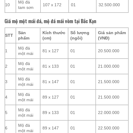
Mộ đá
10
107 x 172
01
32.500.000
tam sơn
Giá mộ một mái đá, mộ đá mái vòm tại Bắc Kạn
Sản
Kích thước
Số lượng
Giá sản phẩm
STT
phẩm
(cm)
(ngôi)
(VNĐ)
Mộ đá
1
81 x 127
01
20.500.000
một mái
Mộ đá
2
81 x 133
01
21.000.000
một mái
Mộ đá
3
81 x 147
01
21.500.000
một mái
Mộ đá
4
89 x 127
01
21.500.000
một mái
Mộ đá
5
89 x 133
01
22.000.000
một mái
Mộ đá
6
89 x 147
01
22.500.000
một mái