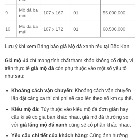
Mộ đá ba
9
107 x 167
01
55.000.000
mái
Mộ đá ba
10
107 x 172
01
60.500.000
mái
Lưu ý khi xem Bảng báo giá Mộ đá xanh rêu tại Bắc Kạn
Giá mộ đá
chỉ mang tính chất tham khảo không cố định, vì
trên thực tế
giá mộ đá
còn phụ thuộc vào một số yếu tố
như sau:
Khoảng cách vận chuyển
: Khoảng cách vận chuyển
lắp đặt càng xa thì chi phí sẽ cao lên theo số km cụ thể.
Kiểu mộ đá
: Tùy thuộc vào kiểu mộ đá đơn giản hay
cầu kì sẽ có giá bán khác nhau, giá mộ đá thường so
với
giá lăng mộ đá xanh
cũng sẽ có phần khác nhau.
Yêu cầu chi tiết của khách hàng
: Cũng ảnh hưởng