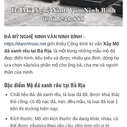
ĐÁ MỸ NGHỆ NINH VÂN NINH BÌNH
–
https://daninhvan.net
giới thiệu Công trình tư vấn
Xây Mộ
đá xanh rêu tại Bà Rịa
, là một trong những mẫu mộ đá
đẹp, điển hình, tiêu biểu và được nhiều gia đình, dòng họ
lựa chọn xây/sửa phần mộ cho ông bà, cha mẹ và người
thân của mình.
Đặc điểm Mộ đá xanh rêu tại Bà Rịa
Chất liệu đá: đá xanh rêu, là loại đá tốt, được khai thác
thủ công, có độ nạc đá, mịn, đều mầu, là loại đá loại 1
trên thị trường hiện nay;
Kích thước: Mộ với kích thước đa dạng khác nhau, có
thể được xây/sửa theo yêu cầu, phù hợp với vị trí,