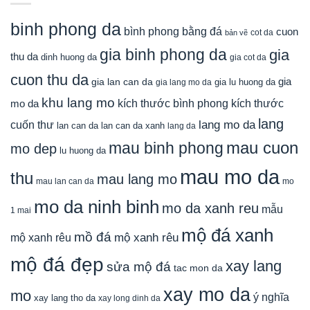
binh phong da
bình phong bằng đá
cuon
cot da
bản vẽ
gia binh phong da
gia
thu da
dinh huong da
gia cot da
cuon thu da
gia
gia lan can da
gia lu huong da
gia lang mo da
khu lang mo
mo da
kích thước bình phong
kích thước
lang
lang mo da
cuốn thư
lan can da
lan can da xanh
lang da
mau cuon
mau binh phong
mo dep
lu huong da
mau mo da
thu
mau lang mo
mau lan can da
mo
mo da ninh binh
mo da xanh reu
mẫu
1 mai
mộ đá xanh
mồ đá
mộ xanh rêu
mộ xanh rêu
mộ đá đẹp
xay lang
sửa mộ đá
tac mon da
xay mo da
mo
ý nghĩa
xay lang tho da
xay long dinh da