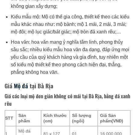
không gian xây dựng;
Kiểu mẫu mộ: Mộ có thể gia công, thiết kế theo các kiểu
mẫu khác nhau như: mộ bành; mộ 1 mái, 2 mái, 3 mái;
mộ đôi; mộ lục giác/bát giác; mộ tròn đá xanh rêu;…
Hoa văn: hoa văn mang ý nghĩa tâm linh, phong thủy
sâu sắc; nhiều kiểu mẫu hoa văn đa dạng, đáp ứng mọi
yêu cầu của quý khách hàng và gia đình, tuy nhiên một
số kiểu mộ thiết kế theo phong cách hiện đại, thẳng,
phẳng không hoa văn.
Giá
Mộ đá
tại Bà Rịa
Giá các loại mộ đơn giản không có mái tại Bà Rịa, bằng đá xanh
rêu
Sản
Kích thước
Số lượng
Giá Sản
STT
phầm
(cm)
(ngôi)
phẩm(VNĐ)
Mộ đá
1
81 x 127
01
16.000.000