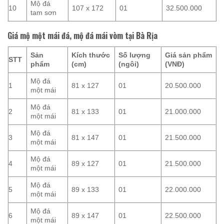
Mộ đá
10
107 x 172
01
32.500.000
tam sơn
Giá mộ một mái đá, mộ đá mái vòm tại Bà Rịa
Sản
Kích thước
Số lượng
Giá sản phẩm
STT
phẩm
(cm)
(ngôi)
(VNĐ)
Mộ đá
1
81 x 127
01
20.500.000
một mái
Mộ đá
2
81 x 133
01
21.000.000
một mái
Mộ đá
3
81 x 147
01
21.500.000
một mái
Mộ đá
4
89 x 127
01
21.500.000
một mái
Mộ đá
5
89 x 133
01
22.000.000
một mái
Mộ đá
6
89 x 147
01
22.500.000
một mái