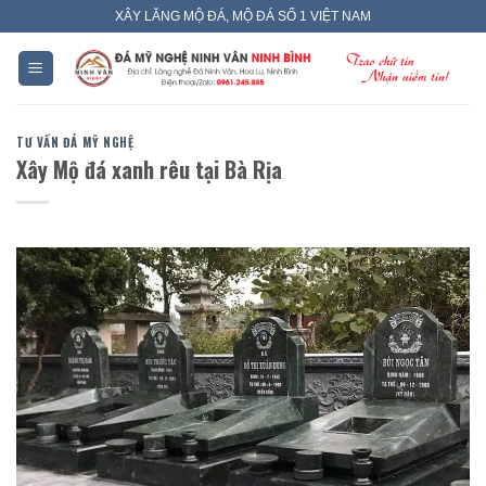
Skip
XÂY LĂNG MỘ ĐÁ, MỘ ĐÁ SỐ 1 VIỆT NAM
to
content
TƯ VẤN ĐÁ MỸ NGHỆ
Xây Mộ đá xanh rêu tại Bà Rịa