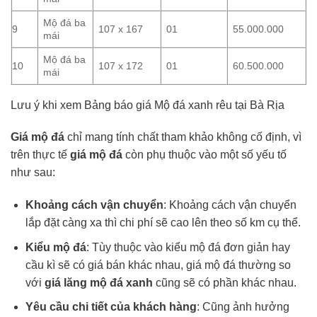
Mộ đá ba
9
107 x 167
01
55.000.000
mái
Mộ đá ba
10
107 x 172
01
60.500.000
mái
Lưu ý khi xem Bảng báo giá Mộ đá xanh rêu tại Bà Rịa
Giá mộ đá
chỉ mang tính chất tham khảo không cố định, vì
trên thực tế
giá mộ đá
còn phụ thuộc vào một số yếu tố
như sau:
Khoảng cách vận chuyển
: Khoảng cách vận chuyển
lắp đặt càng xa thì chi phí sẽ cao lên theo số km cụ thể.
Kiểu mộ đá
: Tùy thuộc vào kiểu mộ đá đơn giản hay
cầu kì sẽ có giá bán khác nhau, giá mộ đá thường so
với
giá lăng mộ đá xanh
cũng sẽ có phần khác nhau.
Yêu cầu chi tiết của khách hàng
: Cũng ảnh hưởng