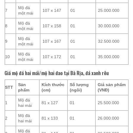
Mộ đá
7
107 x 147
01
25.000.000
một mái
Mộ đá
8
107 x 158
01
30.000.000
một mái
Mộ đá
9
107 x 167
01
32.500.000
một mái
Mộ đá
10
107 x 172
01
35.000.000
một mái
Giá mộ đá hai mái/mộ hai đao tại Bà Rịa, đá xanh rêu
Sản
Kích thước
Số lượng
Giá sản phẩm
STT
phẩm
(cm)
(ngôi)
(VNĐ)
Mộ đá
1
81 x 127
01
25.500.000
hai mái
Mộ đá
2
81 x 133
01
26.000.000
hai mái
Mộ đá