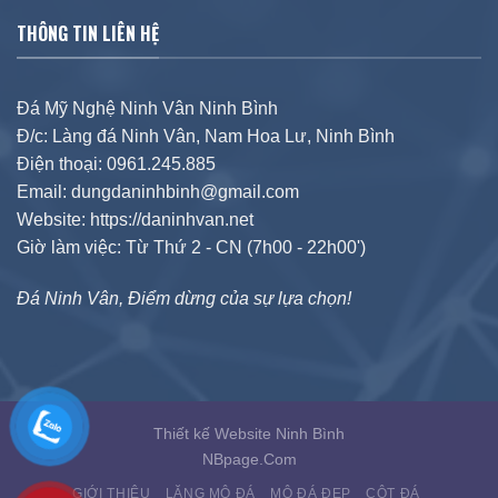
THÔNG TIN LIÊN HỆ
Đá Mỹ Nghệ Ninh Vân Ninh Bình
Đ/c: Làng đá Ninh Vân, Nam Hoa Lư, Ninh Bình
Điện thoại: 0961.245.885
Email: dungdaninhbinh@gmail.com
Website: https://daninhvan.net
Giờ làm việc: Từ Thứ 2 - CN (7h00 - 22h00')
Đá Ninh Vân, Điểm dừng của sự lựa chọn!
Thiết kế Website Ninh Bình
NBpage.Com
GIỚI THIỆU
LĂNG MỘ ĐÁ
MỘ ĐÁ ĐẸP
CỘT ĐÁ