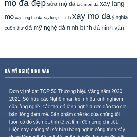
mộ đá đẹp
xay lang
sửa mộ đá
tac mon da
xay mo da
mo
ý nghĩa
xay lang tho da
xay long dinh da
đá mỹ nghệ
đá ninh bình
đá ninh vân
cuốn thư
ĐÁ MỸ NGHỆ NINH VÂN
Đơn vị trẻ đạt TOP 50 Thương hiệu Vàng năm 2020,
2021. Sở hữu các Nghệ nhân trẻ, nhiều kinh nghiệm
của làng nghề, các thợ đá lành nghề được đào tạo cơ
bản, lòng đam mê. Sản phẩm chế tác của chúng tôi
luôn có độ sắc nét, tinh tế và tỉ mỉ đến từng chi tiết.
Hiện nay, chúng tôi sở hữu hàng nghìn công trình xây