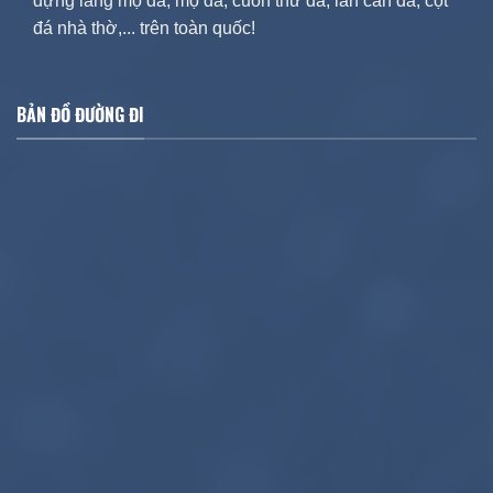
dựng lăng mộ đá, mộ đá, cuốn thư đá, lan can đá, cột
đá nhà thờ,... trên toàn quốc!
BẢN ĐỒ ĐƯỜNG ĐI