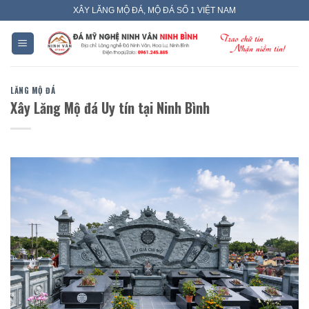
Skip
XÂY LĂNG MỘ ĐÁ, MỘ ĐÁ SỐ 1 VIỆT NAM
to
content
LĂNG MỘ ĐÁ
Xây Lăng Mộ đá Uy tín tại Ninh Bình