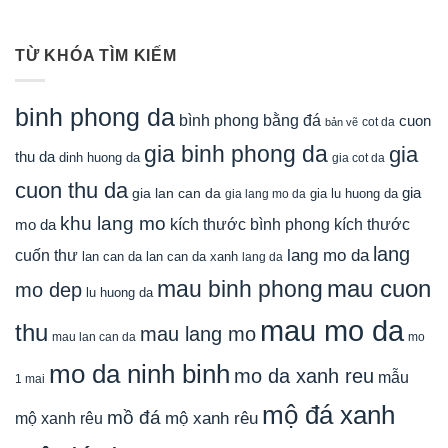
TỪ KHÓA TÌM KIẾM
binh phong da
bình phong bằng đá
cuon
cot da
bản vẽ
gia binh phong da
gia
thu da
dinh huong da
gia cot da
cuon thu da
gia
gia lan can da
gia lu huong da
gia lang mo da
khu lang mo
mo da
kích thước bình phong
kích thước
lang
lang mo da
cuốn thư
lan can da
lan can da xanh
lang da
mau cuon
mau binh phong
mo dep
lu huong da
mau mo da
thu
mau lang mo
mau lan can da
mo
mo da ninh binh
mo da xanh reu
mẫu
1 mai
mộ đá xanh
mồ đá
mộ xanh rêu
mộ xanh rêu