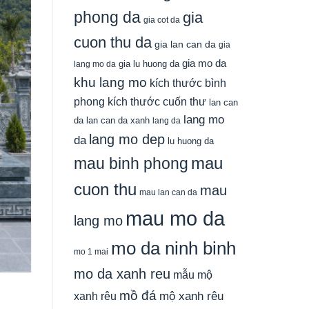
phong da
gia
gia cot da
cuon thu da
gia lan can da
gia
gia mo da
gia lu huong da
lang mo da
khu lang mo
kích thước bình
phong
kích thước cuốn thư
lan can
lang mo
da
lan can da xanh
lang da
lang mo dep
da
lu huong da
mau
mau binh phong
cuon thu
mau
mau lan can da
mau mo da
lang mo
mo da ninh binh
mo 1 mai
mo da xanh reu
mẫu mộ
mồ đá
xanh rêu
mộ xanh rêu