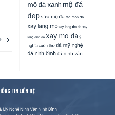
mộ đá
mộ đá xanh
đẹp
sửa mộ đá
tac mon da
xay lang mo
xay lang tho da
xay
xay mo da
ý
long dinh da
nh
đá mỹ nghệ
nghĩa cuốn thư
đá ninh bình
đá ninh vân
HÔNG TIN LIÊN HỆ
á Mỹ Nghệ Ninh Vân Ninh Bình