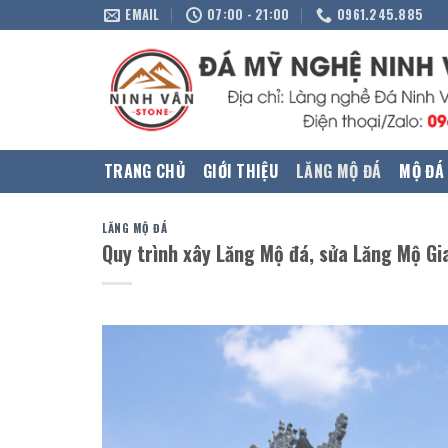
Skip
EMAIL
07:00 - 21:00
0961.245.885
to
content
TRANG CHỦ
GIỚI THIỆU
LĂNG MỘ ĐÁ
MỘ ĐÁ
LĂNG MỘ ĐÁ
Quy trình xây Lăng Mộ đá, sửa Lăng Mộ Gi