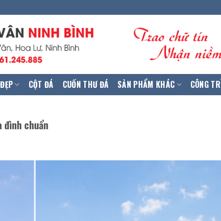
 ĐẸP
CỘT ĐÁ
CUỐN THƯ ĐÁ
SẢN PHẨM KHÁC
CÔNG TR
a đình chuẩn