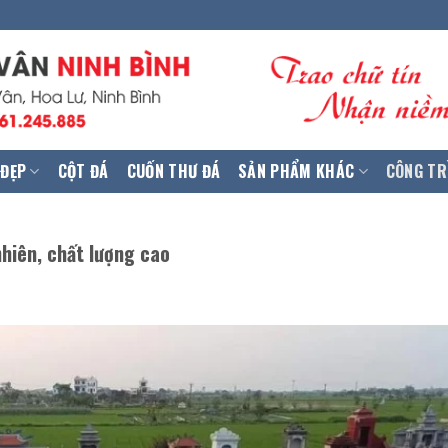
 ĐẸP
CỘT ĐÁ
CUỐN THƯ ĐÁ
SẢN PHẨM KHÁC
CÔNG TR
hiên, chất lượng cao