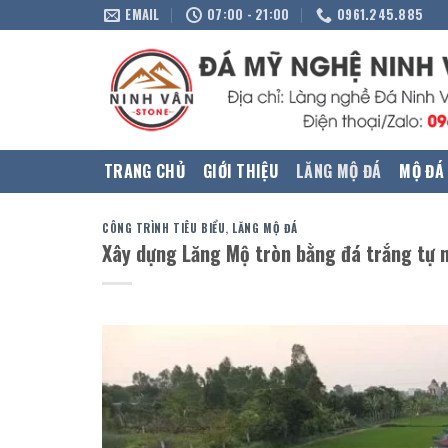
Skip
EMAIL
07:00 - 21:00
0961.245.885
to
content
TRANG CHỦ
GIỚI THIỆU
LĂNG MỘ ĐÁ
MỘ ĐÁ
CÔNG TRÌNH TIÊU BIỂU
,
LĂNG MỘ ĐÁ
Xây dựng Lăng Mộ tròn bằng đá trắng tự n