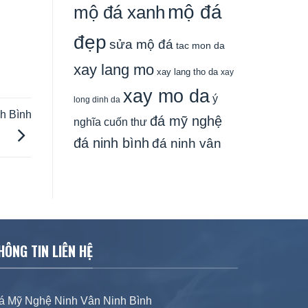
mộ đá
mộ đá xanh
đẹp
sửa mộ đá
tac mon da
xay lang mo
xay lang tho da
xay
xay mo da
ý
long dinh da
nh Bình
đá mỹ nghệ
nghĩa cuốn thư
đá ninh bình
đá ninh vân
HÔNG TIN LIÊN HỆ
á Mỹ Nghệ Ninh Vân Ninh Bình