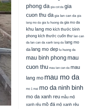
phong da
gia
gia cot da
cuon thu da
gia lan can da
gia
gia mo da
gia lu huong da
lang mo da
khu lang mo
kích thước bình
phong
kích thước cuốn thư
lan can
lang mo
da
lan can da xanh
lang da
lang mo dep
da
lu huong da
mau
mau binh phong
cuon thu
mau
mau lan can da
mau mo da
lang mo
mo da ninh binh
mo 1 mai
mo da xanh reu
mẫu mộ
mồ đá
xanh rêu
mộ xanh rêu